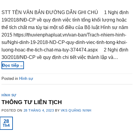
STT TÊN VĂN BẢN ĐƯỜNG DẪN GHI CHÚ 1 Nghị định
19/2018/NĐ-CP về quy định việc tính tổng khối lượng hoặc
thể tích chất ma túy tại một số điều của Bộ luật Hình sự năm
2015 https://thuvienphapluat.vn/van-ban/Trach-nhiem-hinh-
su/Nghi-dinh-19-2018-ND-CP-quy-dinh-viec-tinh-tong-khoi-
luong-hoac-the-tich-chat-ma-tuy-374474.aspx 2 Nghị định
30/2018/NĐ-CP về quy định chi tiết việc thành lập và…
→
Posted in
Hình sự
HÌNH SỰ
THÔNG TƯ LIÊN TỊCH
POSTED ON
28 THÁNG 4, 2023
BY
VKS QUẢNG NINH
28
Th4