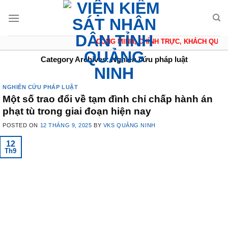
Skip
to
content
CÔNG MINH, CHÍNH TRỰC, KHÁCH QUAN, 
Category Archives:
Nghiên cứu pháp luật
NGHIÊN CỨU PHÁP LUẬT
Một số trao đổi về tạm đình chỉ chấp hành án
phạt tù trong giai đoạn hiện nay
POSTED ON
12 THÁNG 9, 2025
BY
VKS QUẢNG NINH
12
Th9