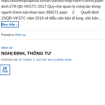
https://thuvienphapluat.vn/van-ban/Bo-may-hanh-chinh/Quyet-
dinh-279-QD-VKSTC-2017-Quy-che-quan-ly-cong-tac-trong-
nganh-Kiem-sat-nhan-dan-369271.aspx 2 Quyết định
15/QĐ-VKSTC năm 2018 về Mẫu văn bản tố tụng, văn bản…
→
Posted in
Hình sự
HÌNH SỰ
NGHỊ ĐỊNH, THÔNG TƯ
POSTED ON
28 THÁNG 4, 2023
BY
VKS QUẢNG NINH
28
Th4