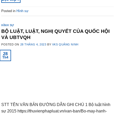
Posted in
Hình sự
HÌNH SỰ
BỘ LUẬT, LUẬT, NGHỊ QUYẾT CỦA QUỐC HỘI
VÀ UBTVQH
POSTED ON
28 THÁNG 4, 2023
BY
VKS QUẢNG NINH
28
Th4
STT TÊN VĂN BẢN ĐƯỜNG DẪN GHI CHÚ 1 Bộ luật hình
sự 2015 https://thuvienphapluat.vn/van-ban/Bo-may-hanh-