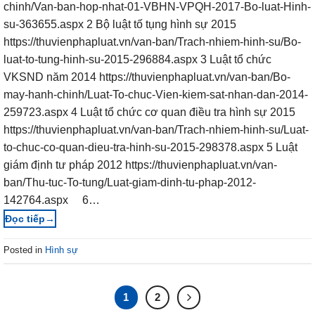
chinh/Van-ban-hop-nhat-01-VBHN-VPQH-2017-Bo-luat-Hinh-
su-363655.aspx 2 Bộ luật tố tụng hình sự 2015
https://thuvienphapluat.vn/van-ban/Trach-nhiem-hinh-su/Bo-
luat-to-tung-hinh-su-2015-296884.aspx 3 Luật tổ chức
VKSND năm 2014 https://thuvienphapluat.vn/van-ban/Bo-
may-hanh-chinh/Luat-To-chuc-Vien-kiem-sat-nhan-dan-2014-
259723.aspx 4 Luật tổ chức cơ quan điều tra hình sự 2015
https://thuvienphapluat.vn/van-ban/Trach-nhiem-hinh-su/Luat-
to-chuc-co-quan-dieu-tra-hinh-su-2015-298378.aspx 5 Luật
giám định tư pháp 2012 https://thuvienphapluat.vn/van-
ban/Thu-tuc-To-tung/Luat-giam-dinh-tu-phap-2012-
142764.aspx 6…
→
Posted in
Hình sự
1
2