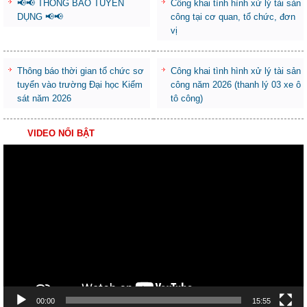
📢📢 THÔNG BÁO TUYỂN
Công khai tình hình xử lý tài sản
DỤNG 📢📢
công tại cơ quan, tổ chức, đơn
vị
Thông báo thời gian tổ chức sơ
Công khai tình hình xử lý tài sản
tuyển vào trường Đại học Kiểm
công năm 2026 (thanh lý 03 xe ô
sát năm 2026
tô công)
VIDEO NỔI BẬT
Trình
chơi
Video
00:00
15:55