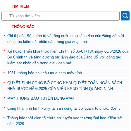
TÌM KIẾM
THÔNG BÁO
Chỉ thị của Bộ chính trị về tăng cường sự lãnh đạo của Đảng đối với
công tác kiểm sát nhân dân trong giai đoạn mới
Kế hoạchTriển khai thực hiện Chỉ thị số 06-CT/TW, ngày 06/6/2026 của
Bộ Chính trị về tăng cường sự lãnh đạo của Đảng đối với công tác
kiểm sát nhân dân trong giai đoạn mới
1931_thông báo nhu cầu mua sắm máy tính
QUYẾT ĐỊNH CÔNG BỐ CÔNG KHAI QUYẾT TOÁN NGÂN SÁCH
NHÀ NƯỚC NĂM 2025 CỦA VIỆN KSND TỈNH QUẢNG NINH
📢📢 THÔNG BÁO TUYỂN DỤNG 📢📢
Công khai tình hình xử lý tài sản công tại cơ quan, tổ chức, đơn vị
Thông báo thời gian tổ chức sơ tuyển vào trường Đại học Kiểm sát
năm 2026