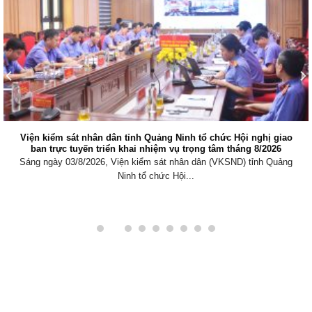
ao
VKSND khu vực 3 – Quảng Ninh tổ chức Hội nghị tập huấn 
dựng hồ sơ kiểm sát án hình sự điện tử trên nền tảng Quản l
hình sự và phần mềm Quản lý công việc gắn với KPI
ng
Thực hiện Kế hoạch số 110/KH-VKSTC ngày 28/5/2026 của Vi
kiểm sát nhân dân tối...