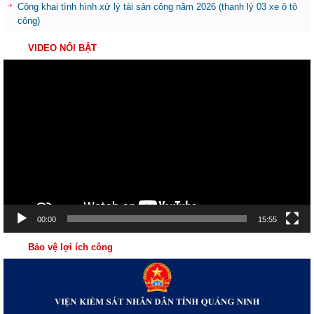
Công khai tình hình xử lý tài sản công năm 2026 (thanh lý 03 xe ô tô
công)
VIDEO NỔI BẬT
Trình
chơi
Video
00:00
15:55
Bảo vệ lợi ích công