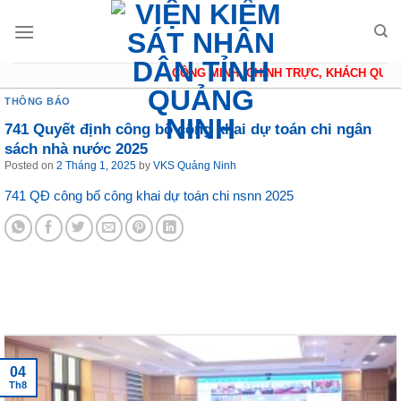
Skip
to
content
CÔNG MINH, CHÍNH TRỰC, KHÁCH QUAN,
THÔNG BÁO
741 Quyết định công bố công khai dự toán chi ngân
sách nhà nước 2025
Posted on
2 Tháng 1, 2025
by
VKS Quảng Ninh
741 QĐ công bố công khai dự toán chi nsnn 2025
Tin tức mới nhất
31
Th7