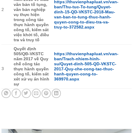
https://thuvienphapluat.vn/van-
văn bản tố tụng,
ban/Thu-tuc-To-tung/Quyet-
2
văn bản nghiệp
dinh-15-QD-VKSTC-2018-Mau-
vụ thực hiện
van-ban-to-tung-thuc-hanh-
trong công tác
quyen-cong-to-dieu-tra-va-
thực hành quyền
truy-to-372582.aspx
công tố, kiểm sát
việc khởi tố, điều
tra và truy tố
Quyết định
505/QĐ-VKSTC
https://thuvienphapluat.vn/van-
năm 2017 về Quy
ban/Trach-nhiem-hinh-
chế công tác
su/Quyet-dinh-505-QD-VKSTC-
3
thực hành quyền
2017-Quy-che-cong-tac-thuc-
công tố, kiểm sát
hanh-quyen-cong-to-
xét xử vụ án hình
369970.aspx
sự
Tin tức mới nhất