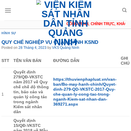
Skip
to
content
CÔNG MINH, CHÍNH TRỰC, KHÁCH Q
HÌNH SỰ
QUY CHẾ NGHIỆP VỤ CỦA NGÀNH KSND
Posted on
28 Tháng 4, 2023
by
VKS Quảng Ninh
GHI
STT
TÊN VĂN BẢN
ĐƯỜNG DẪN
CHÚ
Quyết định
279/QĐ-VKSTC
https://thuvienphapluat.vn/van-
năm 2017 về Quy
ban/Bo-may-hanh-chinh/Quyet-
chế chế độ thông
dinh-279-QD-VKSTC-2017-Quy-
tin, báo cáo và
1
che-quan-ly-cong-tac-trong-
quản lý công tác
nganh-Kiem-sat-nhan-dan-
trong ngành
369271.aspx
Kiểm sát nhân
dân
Quyết định
15/QĐ-VKSTC
năm 2018 về Mẫu