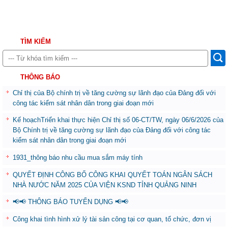
TÌM KIẾM
THÔNG BÁO
Chỉ thị của Bộ chính trị về tăng cường sự lãnh đạo của Đảng đối với
công tác kiểm sát nhân dân trong giai đoạn mới
Kế hoạchTriển khai thực hiện Chỉ thị số 06-CT/TW, ngày 06/6/2026 của
Bộ Chính trị về tăng cường sự lãnh đạo của Đảng đối với công tác
kiểm sát nhân dân trong giai đoạn mới
1931_thông báo nhu cầu mua sắm máy tính
QUYẾT ĐỊNH CÔNG BỐ CÔNG KHAI QUYẾT TOÁN NGÂN SÁCH
NHÀ NƯỚC NĂM 2025 CỦA VIỆN KSND TỈNH QUẢNG NINH
📢📢 THÔNG BÁO TUYỂN DỤNG 📢📢
Công khai tình hình xử lý tài sản công tại cơ quan, tổ chức, đơn vị