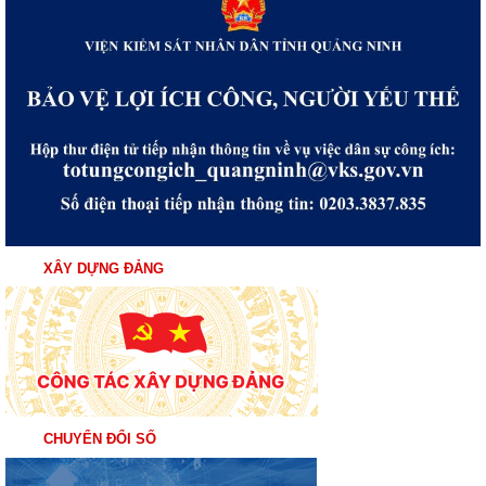
XÂY DỰNG ĐẢNG
CHUYỂN ĐỔI SỐ