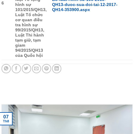
6
hình sự
QH13-duoc-sua-doi-tai-12-2017-
101/2015/QH13,
QH14-353900.aspx
Luật Tổ chức
cơ quan điều
tra hình sự
99/2015/QH13,
Luật Thi hành
tạm giữ, tạm
giam
94/2015/QH13
của Quốc hội
Tin tức mới nhất
07
Th8