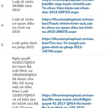
Luật tổ chức
ban/Bo-may-hanh-chinh/Luat-
3
VKSND năm
To-chuc-Vien-kiem-sat-nhan-
2014
dan-2014-259723.aspx
Luật tổ chức
https://thuvienphapluat.vn/van-
cơ quan điều
ban/Trach-nhiem-hinh-su/Luat-
4
tra hình sự
to-chuc-co-quan-dieu-tra-hinh-
2015
su-2015-298378.aspx
https://thuvienphapluat.vn/van-
Luật giám định
ban/Thu-tuc-To-tung/Luat-
5
tư pháp 2012
giam-dinh-tu-phap-2012-
142764.aspx
Nghị quyết
41/2017/QH14
thi hành Bộ
luật Hình sự
100/2015/QH13
đã được sửa
đổi, bổ sung
một số điều
theo Luật
12/2017/QH14
https://thuvienphapluat.vn/van-
và về hiệu lực
ban/Bo-may-hanh-chinh/Nghi-
thi hành của Bộ
quyet-41-2017-QH14-thi-hanh-
luật Tố tụng
Bo-luat-Hinh-su-100-2015-