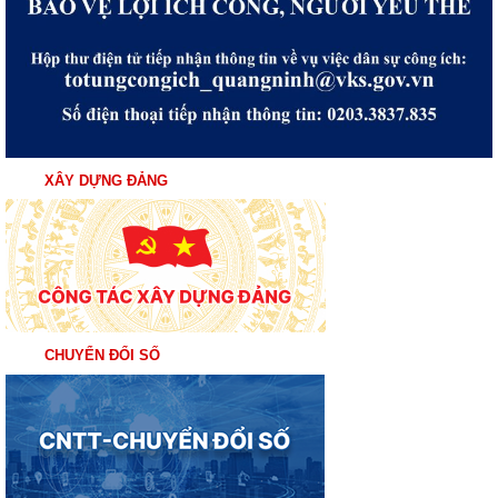
XÂY DỰNG ĐẢNG
CHUYỂN ĐỔI SỐ