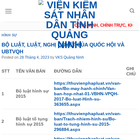
Skip
to
content
CÔNG MINH, CHÍNH TRỰC, KHÁCH
HÌNH SỰ
BỘ LUẬT, LUẬT, NGHỊ QUYẾT CỦA QUỐC HỘI VÀ
UBTVQH
Posted on
28 Tháng 4, 2023
by
VKS Quảng Ninh
GHI
STT
TÊN VĂN BẢN
ĐƯỜNG DẪN
CHÚ
https://thuvienphapluat.vn/van-
ban/Bo-may-hanh-chinh/Van-
Bộ luật hình sự
1
ban-hop-nhat-01-VBHN-VPQH-
2015
2017-Bo-luat-Hinh-su-
363655.aspx
https://thuvienphapluat.vn/van-
Bộ luật tố tụng
ban/Trach-nhiem-hinh-su/Bo-
2
hình sự 2015
luat-to-tung-hinh-su-2015-
296884.aspx
https://thuvienphapluat.vn/van-