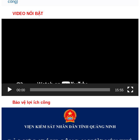
công)
VIDEO NỔI BẬT
Trình
chơi
Video
00:00
15:55
Bảo vệ lợi ích công