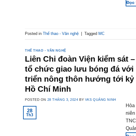
Posted in
Thể thao - Văn nghệ
|
Tagged
MC
THỂ THAO - VĂN NGHỆ
Liên Chi đoàn Viện kiểm sát
tổ chức giao lưu bóng đá vớ
triển nông thôn hướng tới k
Hồ Chí Minh
POSTED ON
28 THÁNG 3, 2024
BY
VKS QUẢNG NINH
Hòa 
28
niên
Th3
TNCS
Quản