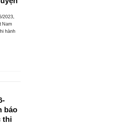
huyện
6/2023,
ệt Nam
hi hành
6-
n báo
 thi