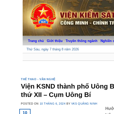
Skip
to
content
Trang chủ
Giới thiệu
Truyền thống ngành
Nghiên 
Thứ Sáu, ngày 7 tháng 8 năm 2026
THỂ THAO - VĂN NGHỆ
Viện KSND thành phố Uông Bí
thứ XII – Cụm Uông Bí
POSTED ON
10 THÁNG 6, 2024
BY
VKS QUẢNG NINH
Hưởn
10