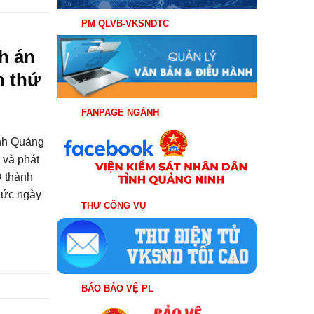
PM QLVB-VKSNDTC
h án
n thứ
FANPAGE NGÀNH
ỉnh Quảng
 và phát
D thành
hức ngày
THƯ CÔNG VỤ
BÁO BẢO VỆ PL