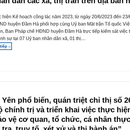
ân dân các xã, thị trấn trên địa bàn 
 hiện Kế hoạch công tác năm 2023, từ ngày 20/6/2023 đến 23/
D huyện Đầm Hà phối hợp cùng Uỷ ban Mặt trận Tổ quốc Vi
n, Ban Pháp chế HĐND huyện Đầm Hà trực tiếp kiểm sát việc t
ình sự tại 07 Uỷ ban nhân dân xã, 01 thị…
→
ên phổ biến, quán triệt chỉ thị số 2
chính trị và triển khai việc thực hiệ
o vệ cơ quan, tổ chức, cá nhân thực
ra, truy tố, xét xử và thi hành án”.