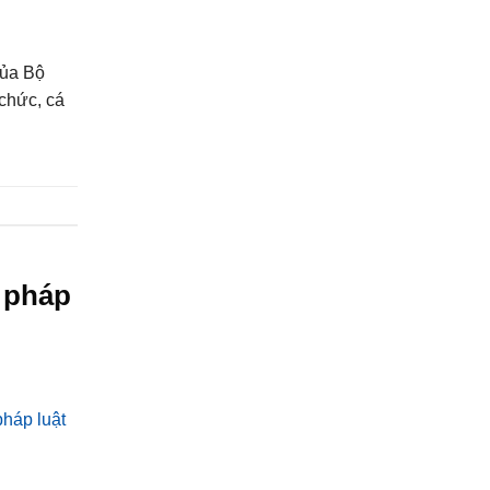
của Bộ
 chức, cá
 pháp
háp luật