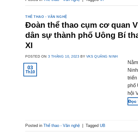
THỂ THAO - VĂN NGHỆ
Đoàn thể thao cụm cơ quan Vi
dân sự thành phố Uông Bí tha
XI
POSTED ON
3 THÁNG 10, 2023
BY
VKS QUẢNG NINH
Nằm 
03
Ninh
Th10
triể
phố 
hội 
Posted in
Thể thao - Văn nghệ
|
Tagged
UB