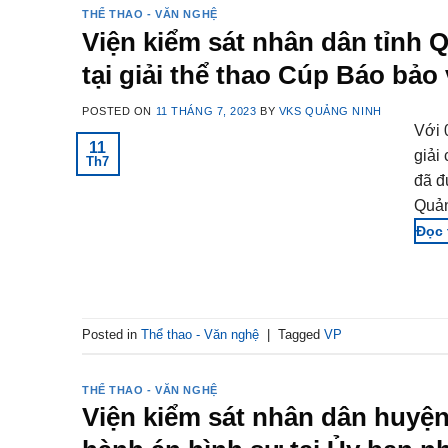
THỂ THAO - VĂN NGHỆ
Viện kiểm sát nhân dân tỉnh 
tại giải thể thao Cúp Báo bảo 
POSTED ON
11 THÁNG 7, 2023
BY
VKS QUẢNG NINH
Với 
11
giải
Th7
đã đ
Quản
Posted in
Thể thao - Văn nghệ
|
Tagged
VP
THỂ THAO - VĂN NGHỆ
Viện kiểm sát nhân dân huyện 