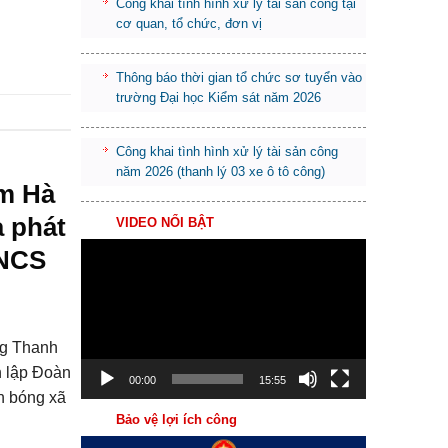
Công khai tình hình xử lý tài sản công tại
cơ quan, tổ chức, đơn vị
Thông báo thời gian tổ chức sơ tuyển vào
trường Đại học Kiểm sát năm 2026
Công khai tình hình xử lý tài sản công
năm 2026 (thanh lý 03 xe ô tô công)
ầm Hà
à phát
VIDEO NỔI BẬT
Trình
TNCS
chơi
Video
ng Thanh
h lập Đoàn
00:00
15:55
n bóng xã
Bảo vệ lợi ích công