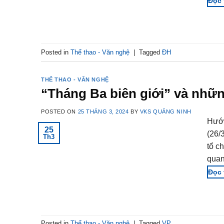
Posted in
Thể thao - Văn nghệ
|
Tagged
ĐH
THỂ THAO - VĂN NGHỆ
“Tháng Ba biên giới” và những 
POSTED ON
25 THÁNG 3, 2024
BY
VKS QUẢNG NINH
Hướn
25
(26/
Th3
tổ c
quan
Posted in
Thể thao - Văn nghệ
|
Tagged
VP