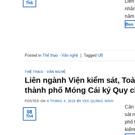
Liên
Th6
nhân
năm 
Posted in
Thể thao - Văn nghệ
|
Tagged
UB
THỂ THAO - VĂN NGHỆ
Liên ngành Viện kiểm sát, To
thành phố Móng Cái ký Quy c
POSTED ON
8 THÁNG 4, 2024
BY
VKS QUẢNG NINH
Căn 
08
sát 
Th4
phố 
kiểm