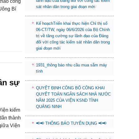
lãnh đạo của Đảng đối với công tác kiểm
thao công
sát nhân dân trong giai đoạn mới
 Uông Bí
Kế hoạchTriển khai thực hiện Chỉ thị số
06-CT/TW, ngày 06/6/2026 của Bộ Chính
trị về tăng cường sự lãnh đạo của Đảng
đối với công tác kiểm sát nhân dân trong
giai đoạn mới
1931_thông báo nhu cầu mua sắm máy
tính
ân sự
QUYẾT ĐỊNH CÔNG BỐ CÔNG KHAI
QUYẾT TOÁN NGÂN SÁCH NHÀ NƯỚC
NĂM 2025 CỦA VIỆN KSND TỈNH
QUẢNG NINH
Viện kiểm
 dân thành
📢📢 THÔNG BÁO TUYỂN DỤNG 📢📢
giữa Viện