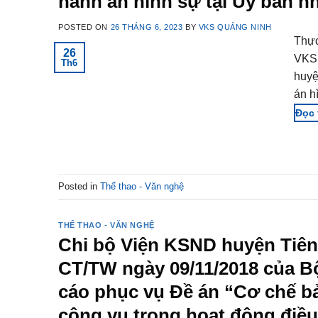
hành án hình sự tại Ủy ban nh
POSTED ON
26 THÁNG 6, 2023
BY
VKS QUẢNG NINH
Thực
26
VKSN
Th6
huyệ
án h
Posted in
Thể thao - Văn nghệ
THỂ THAO - VĂN NGHỆ
Chi bộ Viện KSND huyện Tiên Y
CT/TW ngày 09/11/2018 của Bộ 
cáo phục vụ Đề án “Cơ chế bả
công vụ trong hoạt động điều t