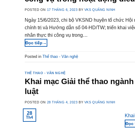
POSTED ON
17 THÁNG 6, 2023
BY
VKS QUẢNG NINH
Ngày 15/6/2023, chi bộ VKSND huyện tổ chức Hội ng
chính trị và Hướng dẫn số 04-HD/TW; triển khai vi
nhân thực thi công vụ trong…
→
Posted in
Thể thao - Văn nghệ
THỂ THAO - VĂN NGHỆ
Khai mạc Giải thể thao ngàn
luật
POSTED ON
28 THÁNG 4, 2023
BY
VKS QUẢNG NINH
28
Khai
Th4