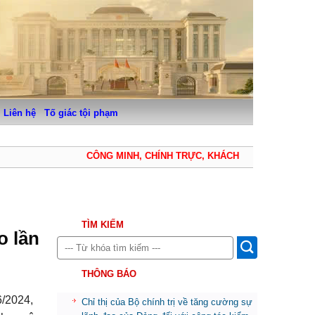
Liên hệ
Tố giác tội phạm
CÔNG MINH, CHÍNH TRỰC, KHÁCH QUAN, THẬN TRỌNG
TÌM KIẾM
o lần
THÔNG BÁO
/2024,
Chỉ thị của Bộ chính trị về tăng cường sự