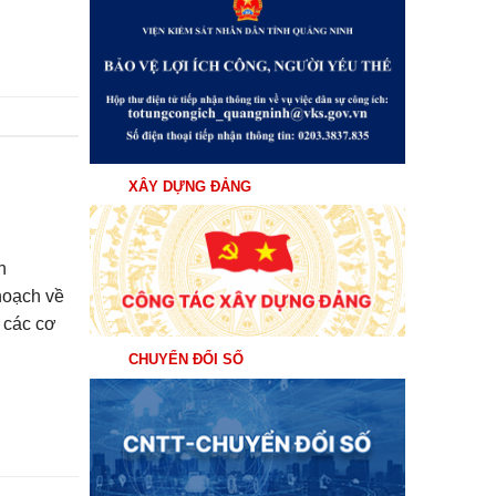
XÂY DỰNG ĐẢNG
h
hoạch về
 các cơ
…
CHUYỂN ĐỔI SỐ