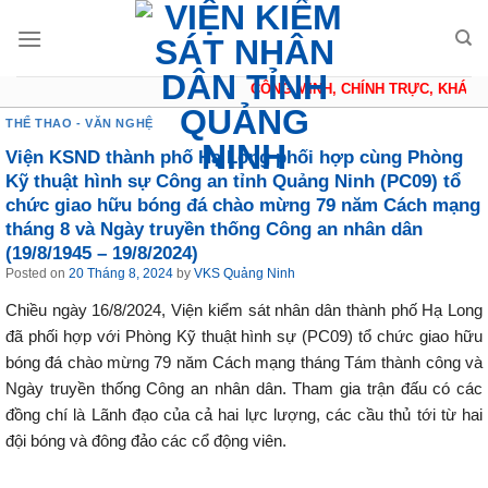
Skip
to
content
CÔNG MINH, CHÍNH TRỰC, KHÁCH 
THỂ THAO - VĂN NGHỆ
Viện KSND thành phố Hạ Long phối hợp cùng Phòng
Kỹ thuật hình sự Công an tỉnh Quảng Ninh (PC09) tổ
chức giao hữu bóng đá chào mừng 79 năm Cách mạng
tháng 8 và Ngày truyền thống Công an nhân dân
(19/8/1945 – 19/8/2024)
Posted on
20 Tháng 8, 2024
by
VKS Quảng Ninh
Chiều ngày 16/8/2024, Viện kiểm sát nhân dân thành phố Hạ Long
đã phối hợp với Phòng Kỹ thuật hình sự (PC09) tổ chức giao hữu
bóng đá chào mừng 79 năm Cách mạng tháng Tám thành công và
Ngày truyền thống Công an nhân dân. Tham gia trận đấu có các
đồng chí là Lãnh đạo của cả hai lực lượng, các cầu thủ tới từ hai
đội bóng và đông đảo các cổ động viên.