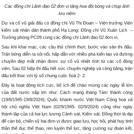
Các đồng chí Lãnh đạo 02 đơn vị tặng hoa đội bóng và chụp ảnh
lưu
niệm
Dự và cổ vũ giải đấu có đồng chí Vũ Thị Đoan – Viện trưởng Viện
kiểm sát nhân dân thành phố Hạ Long; Đồng chí Vũ Xuân Lịch –
Trưởng phòng PC09 cùng các đồng chí Lãnh đạo 02 đơn vị.
Sau khi khai mạc, các cầu thủ chính thức bước vào sân thi đấu.
Trận bóng diễn ra sôi nổi, hấp dẫn với nhiều pha kiến tạo và đường
chuyền đẹp mắt nhận được sự cổ vũ nhiệt tình từ các cổ động
viên. Sau 02 hiệp thi đấu hết sức chuyên nghiệp và công bằng, trận
đấu kết thúc với tỷ số chung cuộc hoà 2- 2.
Đây là hoạt động tích cực, bổ ích để chào mừng các ngày lễ lớn
của đất nước sắp tới như: Cách mạng tháng Tám thành công
(19/8/1945-19/8/2024); Quốc khánh nước Việt Nam Cộng hoà xã
hội chủ nghĩa Việt Nam (02/9/1945- 02/9/2024) cũng như ngày
thành lập của cả hai lực lượng Cảnh sát, Kiểm sát. Đồng thời là dịp
để cán bộ, chiến sỹ hai đơn vị được giao lưu, học hỏi, phát huy tinh
thần thể dục thể thao, rèn luyện thể lực, tăng cường sự đoàn kết,