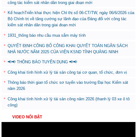
công tác kiểm sát nhân dân trong giai đoạn mới
Kế hoạchTriển khai thực hiện Chỉ thị số 06-CT/TW, ngày 06/6/2026 của
Bộ Chính trị về tăng cường sự lãnh đạo của Đảng đối với công tác
kiểm sát nhân dân trong giai đoạn mới
1931_thông báo nhu cầu mua sắm máy tính
QUYẾT ĐỊNH CÔNG BỐ CÔNG KHAI QUYẾT TOÁN NGÂN SÁCH
NHÀ NƯỚC NĂM 2025 CỦA VIỆN KSND TỈNH QUẢNG NINH
📢📢 THÔNG BÁO TUYỂN DỤNG 📢📢
Công khai tình hình xử lý tài sản công tại cơ quan, tổ chức, đơn vị
Thông báo thời gian tổ chức sơ tuyển vào trường Đại học Kiểm sát
năm 2026
Công khai tình hình xử lý tài sản công năm 2026 (thanh lý 03 xe ô tô
công)
VIDEO NỔI BẬT
Trình
chơi