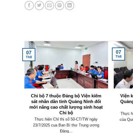
Tin tức mới nhất
07
07
Th8
Th8
không
Chi bộ 7 thuộc Đảng bộ Viện kiểm
Viện 
y định
sát nhân dân tỉnh Quảng Ninh đổi
Quảng
mới nâng cao chất lượng sinh hoạt
Chi bộ
an hành
Thực h
Thực hiện Chỉ thị số 50-CT/TW ngày
 điều
của Quố
23/7/2025 cua Ban Bí thư Trung ương
Đảng...