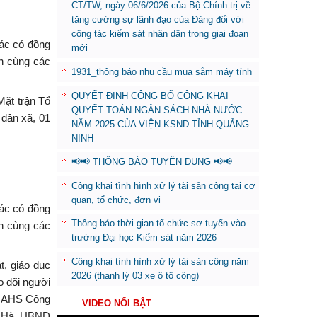
CT/TW, ngày 06/6/2026 của Bộ Chính trị về
tăng cường sự lãnh đạo của Đảng đối với
công tác kiểm sát nhân dân trong giai đoạn
ác có đồng
mới
n cùng các
1931_thông báo nhu cầu mua sắm máy tính
QUYẾT ĐỊNH CÔNG BỐ CÔNG KHAI
ặt trận Tổ
QUYẾT TOÁN NGÂN SÁCH NHÀ NƯỚC
 dân xã, 01
NĂM 2025 CỦA VIỆN KSND TỈNH QUẢNG
NINH
📢📢 THÔNG BÁO TUYỂN DỤNG 📢📢
Công khai tình hình xử lý tài sản công tại cơ
quan, tổ chức, đơn vị
ác có đồng
Thông báo thời gian tổ chức sơ tuyển vào
n cùng các
trường Đại học Kiểm sát năm 2026
Công khai tình hình xử lý tài sản công năm
t, giáo dục
2026 (thanh lý 03 xe ô tô công)
o dõi người
 THAHS Công
VIDEO NỔI BẬT
m Hà, UBND