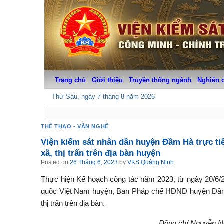
Skip
to
content
Trang chủ
Giới thiệu
Truyền thống ngành
Nghiên 
Thứ Sáu, ngày 7 tháng 8 năm 2026
THỂ THAO - VĂN NGHỆ
Viện kiểm sát nhân dân huyện Đầm Hà trực tiế
xã, thị trấn trên địa bàn huyện
Posted on
26 Tháng 6, 2023
by
VKS Quảng Ninh
Thực hiện Kế hoạch công tác năm 2023, từ ngày 20/6
quốc Việt Nam huyện, Ban Pháp chế HĐND huyện Đầm Hà
thị trấn trên địa bàn.
Đồng chí Nguyễn N