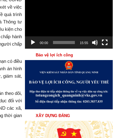
Trình
xét về việc
chơi
ề quá trình
Video
à Thông tư
ều kiện cho
n chấp hành
00:00
15:55
 người chấp
Bảo vệ lợi ích công
hạn có điều
ành án hình
, giám sát,
n theo dõi,
dục đối với
ND các xã,
g thời gian
XÂY DỰNG ĐẢNG