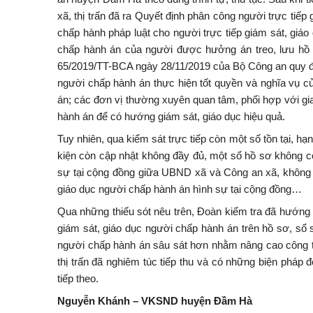
xã, thị trấn đã ra Quyết định phân công người trực tiếp
chấp hành pháp luật cho người trực tiếp giám sát, giáo
chấp hành án của người được hưởng án treo, lưu hồ
65/2019/TT-BCA ngày 28/11/2019 của Bộ Công an quy định
người chấp hành án thực hiện tốt quyền và nghĩa vụ c
án; các đơn vị thường xuyên quan tâm, phối hợp với g
hành án để có hướng giám sát, giáo dục hiệu quả.
Tuy nhiên, qua kiểm sát trực tiếp còn một số tồn tại, h
kiện còn cập nhật không đầy đủ, một số hồ sơ không có
sự tại cộng đồng giữa UBND xã và Công an xã, không th
giáo dục người chấp hành án hình sự tại cộng đồng…
Qua những thiếu sót nêu trên, Đoàn kiểm tra đã hướng
giám sát, giáo dục người chấp hành án trên hồ sơ, sổ s
người chấp hành án sâu sát hơn nhằm nâng cao công 
thị trấn đã nghiêm túc tiếp thu và có những biện pháp đ
tiếp theo.
Nguyễn Khánh – VKSND huyện Đầm Hà