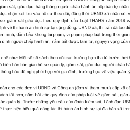
 giám sát, giáo dục; hàng tháng người chấp hành án nộp bản tự nhận 
 dục nhận xét lưu vào hồ sơ theo dõi, đồng thời UBND xã nhận xét v
 sơ giám sát giáo dục theo quy định của Luật THAHS năm 2019 v
 về thi hành án hình sự tại cộng đồng. UBND xã, thị trấn đã tạo đi
ủa mình, đảm bảo không tái phạm, vi phạm pháp luật trong thời gia
ia đình người chấp hành án, nắm bắt được tâm tư, nguyện vọng của
ạn chế như: Một số sổ sách theo dõi các trường hợp tha tù trước thời 
 biên bản bàn giao hồ sơ quản lý, giám sát, giáo dục người chấp h
ông báo đề nghị phối hợp với gia đình, trường học về việc quản lý
 dẫn cho các đơn vị UBND và Công an (đơn vị tham mưu) cấp xã cầ
ách tốt hơn, nắm bắt các quy định của pháp luật về giám sát, giáo 
tác quản lý. Trước những yêu cầu của đoàn kiểm sát, Lãnh đạo UB
ể thực hiện hiệu quả công tác thi hành án hình sự tại địa bàn xã tron