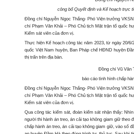
công bố Quyết định và Kế hoạch trực t
Đồng chí Nguyễn Ngọc Thắng- Phó Viện trưởng VKSND 
chí Phạm Văn Khải – Phó Chủ tịch Mặt trận tổ quốc 
Kiểm sát viên của đơn vị.
Thực hiện Kế hoạch công tác năm 2023, từ ngày 20/6
quốc Việt Nam huyện, Ban Pháp chế HĐND huyện Đầm Hà
thị trấn trên địa bàn.
Đồng chí Vũ Văn 
báo cáo tình hình chấp hà
Đồng chí Nguyễn Ngọc Thắng- Phó Viện trưởng VKSND 
chí Phạm Văn Khải – Phó Chủ tịch Mặt trận tổ quốc 
Kiểm sát viên của đơn vị.
Qua công tác kiểm sát, đoàn kiểm sát nhận thấy: Nhìn 
người thi hành án treo, án cải tạo không giam giữ theo 
chấp hành án treo, án cải tạo không giam giữ, vào sổ 
an huyện Đầm Hà theo đúng trình tự, thủ tục. Sau kh