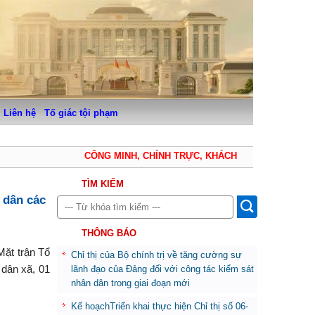
Liên hệ
Tố giác tội phạm
CÔNG MINH, CHÍNH TRỰC, KHÁCH QUAN, THẬN TRỌNG
TÌM KIẾM
 dân các
THÔNG BÁO
ặt trận Tổ
Chỉ thị của Bộ chính trị về tăng cường sự
 dân xã, 01
lãnh đạo của Đảng đối với công tác kiểm sát
nhân dân trong giai đoạn mới
Kế hoạchTriển khai thực hiện Chỉ thị số 06-