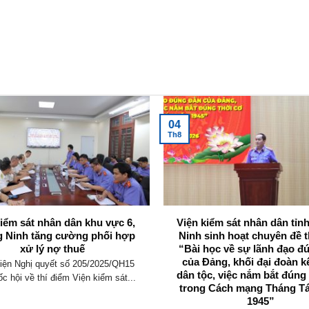
04
Th8
kiểm sát nhân dân khu vực 6,
Viện kiểm sát nhân dân tỉ
 Ninh tăng cường phối hợp
Ninh sinh hoạt chuyên đề t
xử lý nợ thuế
“Bài học về sự lãnh đạo đ
của Đảng, khối đại đoàn k
iện Nghị quyết số 205/2025/QH15
dân tộc, việc nắm bắt đúng
c hội về thí điểm Viện kiểm sát...
trong Cách mạng Tháng T
1945”