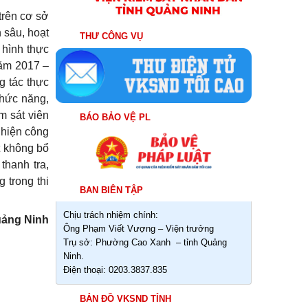
 trên cơ sở
 sâu, hoạt
THƯ CÔNG VỤ
 hình thực
năm 2017 –
g tác thực
chức năng,
m sát viên
BÁO BẢO VỆ PL
 hiện công
t không bổ
thanh tra,
 trong thi
BAN BIÊN TẬP
Chịu trách nhiệm chính:
uảng Ninh
Ông Phạm Viết Vượng – Viện trưởng
Trụ sở: Phường Cao Xanh – tỉnh Quảng
Ninh.
Điện thoại: 0203.3837.835
BẢN ĐỒ VKSND TỈNH