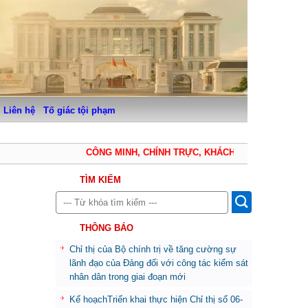
Liên hệ
Tố giác tội phạm
CÔNG MINH, CHÍNH TRỰC, KHÁCH QUAN, THẬN TRỌN
TÌM KIẾM
THÔNG BÁO
Chỉ thị của Bộ chính trị về tăng cường sự
lãnh đạo của Đảng đối với công tác kiểm sát
nhân dân trong giai đoạn mới
Kế hoạchTriển khai thực hiện Chỉ thị số 06-