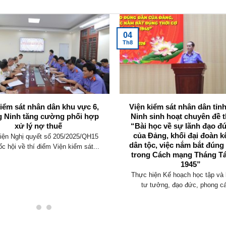
04
Th8
kiểm sát nhân dân khu vực 6,
Viện kiểm sát nhân dân tỉ
 Ninh tăng cường phối hợp
Ninh sinh hoạt chuyên đề t
xử lý nợ thuế
“Bài học về sự lãnh đạo đ
của Đảng, khối đại đoàn k
iện Nghị quyết số 205/2025/QH15
dân tộc, việc nắm bắt đúng
c hội về thí điểm Viện kiểm sát...
trong Cách mạng Tháng T
1945”
Thực hiện Kế hoạch học tập và 
tư tưởng, đạo đức, phong cá