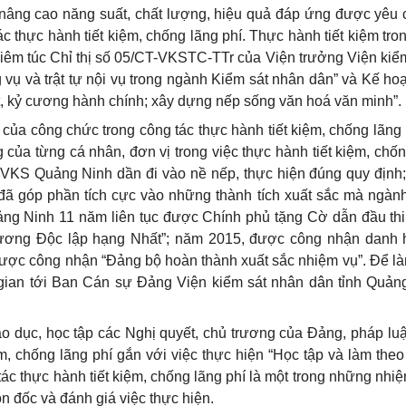
m nâng cao năng suất, chất lượng, hiệu quả đáp ứng được yêu
ác thực hành tiết kiệm, chống lãng phí. Thực hành tiết kiệm tro
ghiêm túc Chỉ thị số 05/CT-VKSTC-TTr của Viện trưởng Viện kiể
 vụ và trật tự nội vụ trong ngành Kiểm sát nhân dân” và Kế ho
, kỷ cương hành chính; xây dựng nếp sống văn hoá văn minh”.
của công chức trong công tác thực hành tiết kiệm, chống lãng 
của từng cá nhân, đơn vị trong việc thực hành tiết kiệm, chốn
p VKS Quảng Ninh dần đi vào nề nếp, thực hiện đúng quy định
, đã góp phần tích cực vào những thành tích xuất sắc mà ngàn
g Ninh 11 năm liên tục được Chính phủ tặng Cờ dẫn đầu thi
ơng Độc lập hạng Nhất”; năm 2015, được công nhận danh h
được công nhận “Đảng bộ hoàn thành xuất sắc nhiệm vụ”. Để là
ời gian tới Ban Cán sự Đảng Viện kiểm sát nhân dân tỉnh Quản
iáo dục, học tập các Nghị quyết, chủ trương của Đảng, pháp lu
m, chống lãng phí gắn với việc thực hiện “Học tập và làm theo
c thực hành tiết kiệm, chống lãng phí là một trong những nhiệ
ôn đốc và đánh giá việc thực hiện.