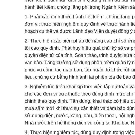
hành tiết kiệm, chống lãng phí trong Ngành Kiểm sá
1. Phải xác định thực hành tiết kiệm, chống lãng 
đơn vị; thực hiện nghiêm quy định về thực hành tiế
hoạch cụ thể và được Lãnh đạo Viện duyệt đồng ý 
2. Thực hiện các biện pháp để nâng cao chỉ số ứ
tối cao quy định. Phát huy hiệu quả chữ ký số và 
quyền điện tử của tỉnh. Soạn thảo, trình duyệt, sử
văn bản. Tăng cường sử dụng phần mềm quản lý ngườ
phục vụ công tác giao ban, tập huấn, tổ chức rút k
liệu, chứng cứ bằng hình ảnh tại phiên tòa để bảo đ
3. Nghiêm túc triển khai kịp thời việc lập dự toán
cho các đơn vị trực thuộc theo đúng định mức chi 
chính theo quy định. Tận dụng, khai thác có hiệu quả
mua sắm mới khi thực sự cần thiết và đảm bảo đúng 
sử dụng điện, nước, xăng, dầu, điện thoại, hội ng
Nhà nước trên hệ thống dịch vụ công tại Kho bạc N
4. Thực hiện nghiêm túc, đúng quy định trong việc