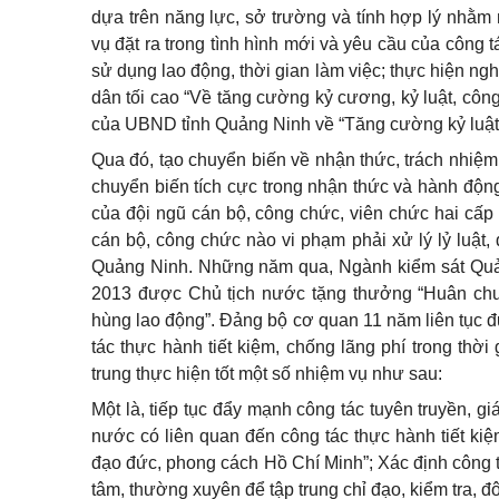
dựa trên năng lực, sở trường và tính hợp lý nhằ
vụ đặt ra trong tình hình mới và yêu cầu của công t
sử dụng lao động, thời gian làm việc; thực hiện n
dân tối cao “Về tăng cường kỷ cương, kỷ luật, công
của UBND tỉnh Quảng Ninh về “Tăng cường kỷ luật
Qua đó, tạo chuyển biến về nhận thức, trách nhiệm 
chuyển biến tích cực trong nhận thức và hành động 
của đội ngũ cán bộ, công chức, viên chức hai cấ
cán bộ, công chức nào vi phạm phải xử lý lỷ luật
Quảng Ninh. Những năm qua, Ngành kiểm sát Quản
2013 được Chủ tịch nước tặng thưởng “Huân chư
hùng lao động”. Đảng bộ cơ quan 11 năm liên tục 
tác thực hành tiết kiệm, chống lãng phí trong th
trung thực hiện tốt một số nhiệm vụ như sau:
Một là, tiếp tục đẩy mạnh công tác tuyên truyền, g
nước có liên quan đến công tác thực hành tiết kiệ
đạo đức, phong cách Hồ Chí Minh”; Xác định công tá
tâm, thường xuyên để tập trung chỉ đạo, kiểm tra, đ