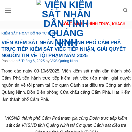
Skip
to
content
CÔNG MINH, CHÍNH TRỰC, KHÁCH QUA
KIỂM SÁT HOẠT ĐỘNG TƯ PHÁP
VIỆN KIỂM SÁT NHÂN DÂN THÀNH PHỐ CẨM PHẢ
TRỰC TIẾP KIỂM SÁT VIỆC TIẾP NHẬN, GIẢI QUYẾT
NGUỒN TIN VỀ TỘI PHẠM NĂM 2025
Posted on
6 Tháng 6, 2025
by
VKS Quảng Ninh
Trong các ngày 03-10/6/2025, Viện kiểm sát nhân dân thành phố
Cẩm Phả tiến hành trực tiếp kiểm sát việc tiếp nhận, giải quyết
nguồn tin về tội phạm tại Cơ quan Cảnh sát điều tra Công an tỉnh
Quảng Ninh, Đồn Biên phòng Cửa khẩu cảng Cẩm Phả, Hạt Kiểm
lâm thành phố Cẩm Phả.
VKSND thành phố Cẩm Phả tham gia cùng Đoàn trực tiếp kiểm
sát của VKSND tỉnh Quảng Ninh tại Cơ quan Cảnh sát điều tra