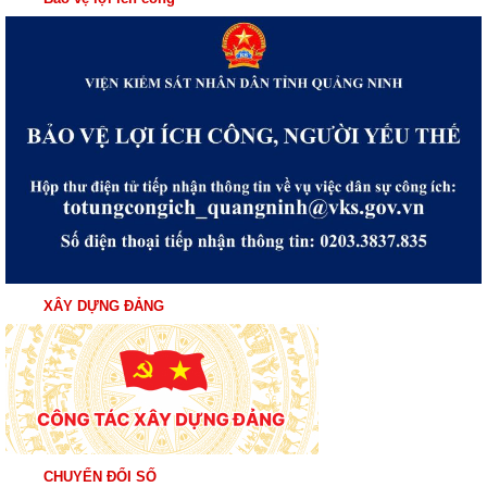
XÂY DỰNG ĐẢNG
CHUYỂN ĐỔI SỐ