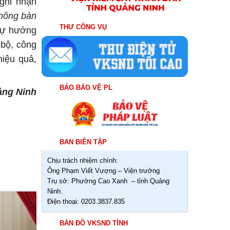
ghi nhận
không bàn
THƯ CÔNG VỤ
sự hướng
 bộ, công
hiệu quả,
BÁO BẢO VỆ PL
ảng Ninh
BAN BIÊN TẬP
Chịu trách nhiệm chính:
Ông Phạm Viết Vượng – Viện trưởng
Trụ sở: Phường Cao Xanh – tỉnh Quảng
Ninh.
Điện thoại: 0203.3837.835
04
Th8
BẢN ĐỒ VKSND TỈNH