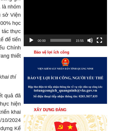
Trình
, là nhóm
chơi
ụ sở Viện
Video
 100% học
 tác thực
ế để tiến
00:00
15:55
yếu Chính
Bảo vệ lợi ích công
ang thiết
hai thí
ết quả đã
thực hiện
XÂY DỰNG ĐẢNG
riển khai
1/10/2024
y dựng Kế