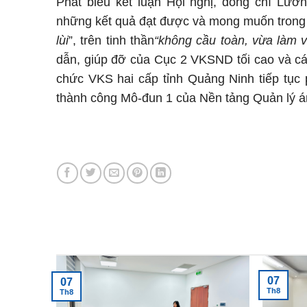
Phát biểu kết luận Hội nghị, đồng chí Lư
những kết quả đạt được và mong muốn trong thờ
lùi
”, trên tinh thần
“không cầu toàn, vừa làm v
dẫn, giúp đỡ của Cục 2 VKSND tối cao và cá
chức VKS hai cấp tỉnh Quảng Ninh tiếp tục 
thành công Mô-đun 1 của Nền tảng Quản lý á
Tin tức mới nhất
07
07
Th8
Th8