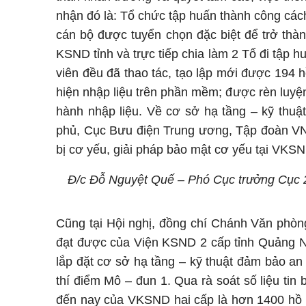
nhận đó là: Tổ chức tập huấn thành công cách
cán bộ được tuyển chọn đặc biệt để trở thành
KSND tỉnh và trực tiếp chia làm 2 Tổ đi tập
viên đều đã thao tác, tạo lập mới được 194 h
hiện nhập liệu trên phần mềm; được rèn luyện 
hành nhập liệu. Về cơ sở hạ tầng – kỹ thuậ
phủ, Cục Bưu điện Trung ương, Tập đoàn VNPT
bị cơ yếu, giải pháp bảo mật cơ yếu tại VKS
Đ/c Đỗ Nguyệt Quế – Phó Cục trưởng Cục 2 V
Cũng tại Hội nghị, đồng chí Chánh Văn phòn
đạt được của Viện KSND 2 cấp tỉnh Quảng N
lắp đặt cơ sở hạ tầng – kỹ thuật đảm bảo an 
thí điểm Mô – đun 1. Qua rà soát số liệu tin 
đến nay của VKSND hai cấp là hơn 1400 hồ s