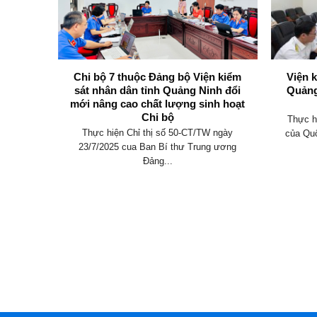
không
Chi bộ 7 thuộc Đảng bộ Viện kiểm
Viện 
y định
sát nhân dân tỉnh Quảng Ninh đổi
Quảng
mới nâng cao chất lượng sinh hoạt
Chi bộ
an hành
Thực h
Thực hiện Chỉ thị số 50-CT/TW ngày
 điều
của Quố
23/7/2025 cua Ban Bí thư Trung ương
Đảng...