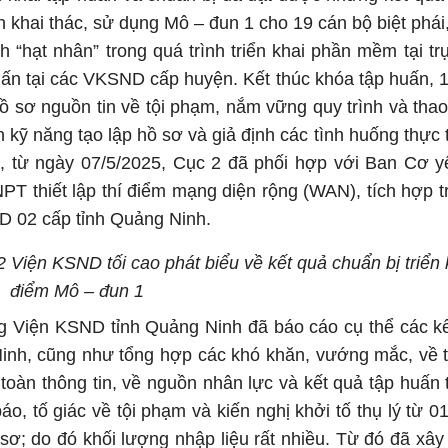
 khai thác, sử dụng Mô – đun 1 cho 19 cán bộ biệt phái
 “hạt nhân” trong quá trình triển khai phần mềm tại tr
 huấn tại các VKSND cấp huyện. Kết thúc khóa tập huấn,
ồ sơ nguồn tin về tội phạm, nắm vững quy trình và thao
kỹ năng tạo lập hồ sơ và giả định các tình huống thực t
t, từ ngày 07/5/2025, Cục 2 đã phối hợp với Ban Cơ 
 thiết lập thí điểm mạng diện rộng (WAN), tích hợp tr
ND 02 cấp tỉnh Quảng Ninh.
iện KSND tối cao phát biểu về kết quả chuẩn bị triển k
điểm Mô – đun 1
g Viện KSND tỉnh Quảng Ninh đã báo cáo cụ thể các k
inh, cũng như tổng hợp các khó khăn, vướng mắc, về 
toàn thông tin, về nguồn nhân lực và kết quả tập huấn t
báo, tố giác về tội phạm và kiến nghị khởi tố thụ lý từ 0
ơ; do đó khối lượng nhập liệu rất nhiều. Từ đó đã xâ