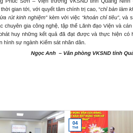
ơng Phúc Sơn – Viện trưởng VKSND tỉnh Quảng Ninh 
i gian tới, với quyết tâm chính trị cao, “
chỉ bàn làm 
ừa rút kinh nghiệm”
kèm với việc
“khoán chỉ tiêu”
, và 
c chuyên gia công nghệ, tập thể Lãnh đạo Viện và cán
phát huy những kết quả đã đạt được và thực hiện có 
n hình sự ngành Kiểm sát nhân dân.
Ngọc Anh – Văn phòng VKSND tỉnh Qu
04
Th8