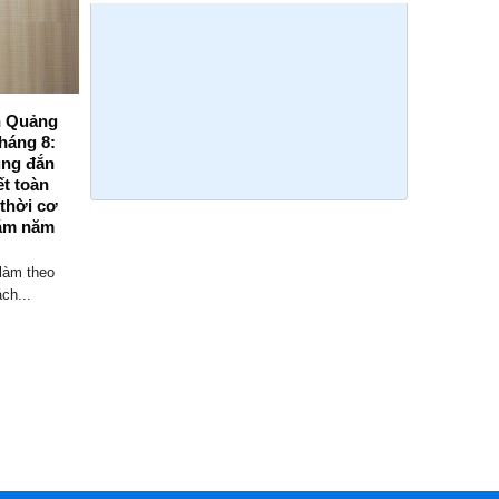
nh Quảng
Viện kiểm sát nhân dân tỉnh Quảng
háng 8:
Ninh tổ chức Hội nghị giao ban trực
úng đắn
tuyến triển khai nhiệm vụ trọng tâm
ết toàn
tháng 8/2026
 thời cơ
Sáng ngày 03/8/2026, Viện kiểm sát nhân
ám năm
dân (VKSND) tỉnh Quảng Ninh tổ chức
Hội...
làm theo
ch...