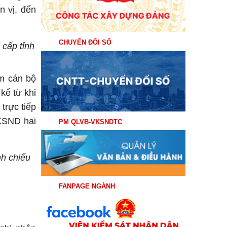
n vị, đến
CHUYỂN ĐỔI SỐ
cấp tỉnh
óm cán bộ
 kể từ khi
trực tiếp
 KSND hai
PM QLVB-VKSNDTC
nh chiếu
FANPAGE NGÀNH