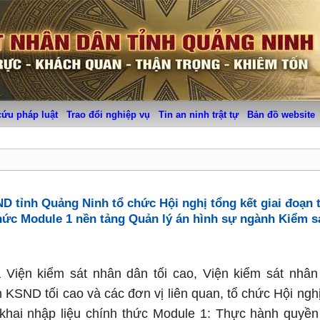
cứu pháp luật
Trao đổi nghiệp vụ
Tin an ninh trật tự
Bản đồ website
D tỉnh Quảng Ninh tổ chức Hội nghị tổng kết giai đoạn 
 thức Module 1 nền tảng Quản lý án hình sự ngành Kiểm s
Viện kiểm sát nhân dân tối cao, Viện kiểm sát nhân
KSND tối cao và các đơn vị liên quan, tổ chức Hội nghị
n khai nhập liệu chính thức Module 1: Thực hành quyền