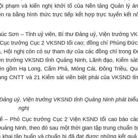
ề tội phạm và kiến nghị khởi tố của Nền tảng Quản lý á
 ra bằng hình thức trực tiếp kết hợp trực tuyến kết n
úc Sơn – Tỉnh uỷ viên, Bí thư Đảng uỷ, Viện trưởng V
 Cục trưởng Cục 2 VKSND tối cao; đồng chí Phùng Đức
, Hội nghị còn có sự tham dự của các đồng chí trong 
ện trưởng VKSND tỉnh Quảng Ninh, Lãnh đạo, Kiểm sát
ện gồm Hạ Long, Cẩm Phả, Móng Cái, Đông Triều, Qu
dụng CNTT và 21 Kiểm sát viên biệt phái của VKSND t
 Đảng uỷ, Viện trưởng VKSND tỉnh Quảng Ninh phát biểu 
nghị
ế – Phó Cục trưởng Cục 2 Viện KSND tối cao báo cáo
uảng Ninh, theo đó sau một thời gian tập trung chuẩn bị,
ển khai tập huấn và chuẩn bị đã đạt được những kết quả