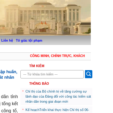
Liên hệ
Tố giác tội phạm
CÔNG MINH, CHÍNH TRỰC, KHÁCH QUAN, THẬN TRỌNG,
TÌM KIẾM
tập huấn,
át nhân
THÔNG BÁO
Chỉ thị của Bộ chính trị về tăng cường sự
 dân tỉnh
lãnh đạo của Đảng đối với công tác kiểm sát
nhân dân trong giai đoạn mới
 tổng kết
Kế hoạchTriển khai thực hiện Chỉ thị số 06-
 công tố,