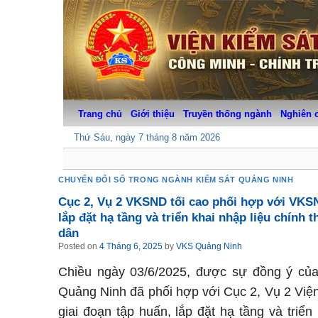
Skip
to
content
Trang chủ
Giới thiệu
Truyền thống ngành
Nghiên 
Thứ Sáu, ngày 7 tháng 8 năm 2026
CHUYỂN ĐỔI SỐ TRONG NGÀNH KIỂM SÁT QUẢNG NINH
Cục 2, Vụ 2 VKSND tối cao phối hợp với VKSN
lắp đặt hạ tầng và triển khai nhập liệu chính
dân
Posted on
4 Tháng 6, 2025
by
VKS Quảng Ninh
Chiều ngày 03/6/2025, được sự đồng ý của 
Quảng Ninh đã phối hợp với Cục 2, Vụ 2 Viện 
giai đoạn tập huấn, lắp đặt hạ tầng và triể