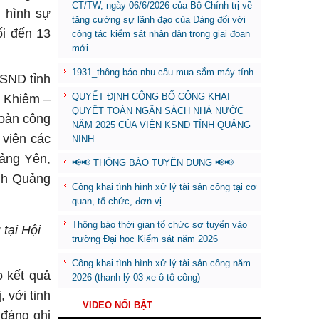
CT/TW, ngày 06/6/2026 của Bộ Chính trị về
n hình sự
tăng cường sự lãnh đạo của Đảng đối với
ối đến 13
công tác kiểm sát nhân dân trong giai đoạn
mới
1931_thông báo nhu cầu mua sắm máy tính
KSND tỉnh
QUYẾT ĐỊNH CÔNG BỐ CÔNG KHAI
 Khiêm –
QUYẾT TOÁN NGÂN SÁCH NHÀ NƯỚC
Đoàn công
NĂM 2025 CỦA VIỆN KSND TỈNH QUẢNG
 viên các
NINH
ảng Yên,
📢📢 THÔNG BÁO TUYỂN DỤNG 📢📢
ỉnh Quảng
Công khai tình hình xử lý tài sản công tại cơ
quan, tổ chức, đơn vị
Thông báo thời gian tổ chức sơ tuyển vào
tại Hội
trường Đại học Kiểm sát năm 2026
Công khai tình hình xử lý tài sản công năm
 kết quả
2026 (thanh lý 03 xe ô tô công)
 với tinh
VIDEO NỔI BẬT
 đáng ghi