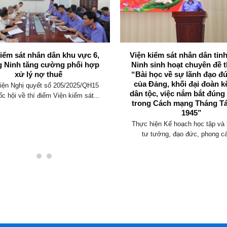
kiểm sát nhân dân khu vực 6,
Viện kiểm sát nhân dân tỉ
 Ninh tăng cường phối hợp
Ninh sinh hoạt chuyên đề t
xử lý nợ thuế
“Bài học về sự lãnh đạo đ
của Đảng, khối đại đoàn k
iện Nghị quyết số 205/2025/QH15
dân tộc, việc nắm bắt đúng
c hội về thí điểm Viện kiểm sát...
trong Cách mạng Tháng T
1945”
Thực hiện Kế hoạch học tập và 
tư tưởng, đạo đức, phong cá