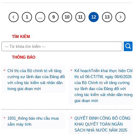
1
…
9
10
11
12
13
TÌM KIẾM
THÔNG BÁO
Chỉ thị của Bộ chính trị về tăng
Kế hoạchTriển khai thực hiện Chỉ
cường sự lãnh đạo của Đảng đối
thị số 06-CT/TW, ngày 06/6/2026
với công tác kiểm sát nhân dân
của Bộ Chính trị về tăng cường
trong giai đoạn mới
sự lãnh đạo của Đảng đối với
công tác kiểm sát nhân dân trong
giai đoạn mới
1931_thông báo nhu cầu mua
QUYẾT ĐỊNH CÔNG BỐ CÔNG
sắm máy tính
KHAI QUYẾT TOÁN NGÂN
SÁCH NHÀ NƯỚC NĂM 2025