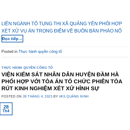
LIÊN NGÀNH TỐ TỤNG THỊ XÃ QUẢNG YÊN PHỐI HỢP
XÉT XỬ VỤ ÁN TRỌNG ĐIỂM VỀ BUÔN BÁN PHÁO NỔ
→
Posted in
Thực hành quyền công tố
THỰC HÀNH QUYỀN CÔNG TỐ
VIỆN KIỂM SÁT NHÂN DÂN HUYỆN ĐẦM HÀ
PHỐI HỢP VỚI TÒA ÁN TỔ CHỨC PHIÊN TÒA
RÚT KINH NGHIỆM XÉT XỬ HÌNH SỰ
POSTED ON
28 THÁNG 4, 2023
BY
VKS QUẢNG NINH
28
Th4