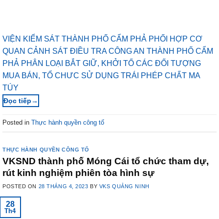
VIỆN KIỂM SÁT THÀNH PHỐ CẨM PHẢ PHỐI HỢP CƠ
QUAN CẢNH SÁT ĐIỀU TRA CÔNG AN THÀNH PHỐ CẨM
PHẢ PHÂN LOẠI BẮT GIỮ, KHỞI TỐ CÁC ĐỐI TƯỢNG
MUA BÁN, TỔ CHƯC SỬ DỤNG TRÁI PHÉP CHẤT MA
TÚY
→
Posted in
Thực hành quyền công tố
THỰC HÀNH QUYỀN CÔNG TỐ
VKSND thành phố Móng Cái tổ chức tham dự,
rút kinh nghiệm phiên tòa hình sự
POSTED ON
28 THÁNG 4, 2023
BY
VKS QUẢNG NINH
28
Th4