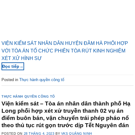
VIỆN KIỂM SÁT NHÂN DÂN HUYỆN ĐẦM HÀ PHỐI HỢP
VỚI TÒA ÁN TỔ CHỨC PHIÊN TÒA RÚT KINH NGHIỆM
XÉT XỬ HÌNH SỰ
→
Posted in
Thực hành quyền công tố
THỰC HÀNH QUYỀN CÔNG TỐ
Viện kiểm sát – Tòa án nhân dân thành phố Hạ
Long phối hợp xét xử truyền thanh 02 vụ án
điểm buôn bán, vận chuyển trái phép pháo nổ
theo thủ tục rút gọn trước dịp Tết Nguyên đán
POSTED ON
28 THÁNG 4, 2023
BY
VKS QUẢNG NINH