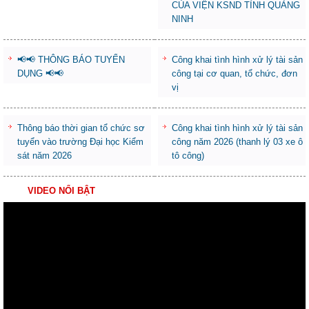
CỦA VIỆN KSND TỈNH QUẢNG
NINH
📢📢 THÔNG BÁO TUYỂN
Công khai tình hình xử lý tài sản
DỤNG 📢📢
công tại cơ quan, tổ chức, đơn
vị
Thông báo thời gian tổ chức sơ
Công khai tình hình xử lý tài sản
tuyển vào trường Đại học Kiểm
công năm 2026 (thanh lý 03 xe ô
sát năm 2026
tô công)
VIDEO NỔI BẬT
Trình
chơi
Video