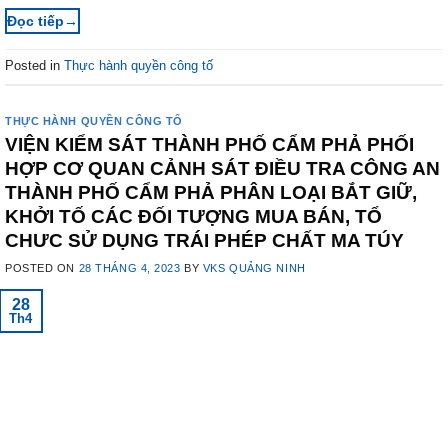
→
Posted in
Thực hành quyền công tố
THỰC HÀNH QUYỀN CÔNG TỐ
VIỆN KIỂM SÁT THÀNH PHỐ CẨM PHẢ PHỐI
HỢP CƠ QUAN CẢNH SÁT ĐIỀU TRA CÔNG AN
THÀNH PHỐ CẨM PHẢ PHÂN LOẠI BẮT GIỮ,
KHỞI TỐ CÁC ĐỐI TƯỢNG MUA BÁN, TỔ
CHƯC SỬ DỤNG TRÁI PHÉP CHẤT MA TÚY
POSTED ON
28 THÁNG 4, 2023
BY
VKS QUẢNG NINH
28
Th4