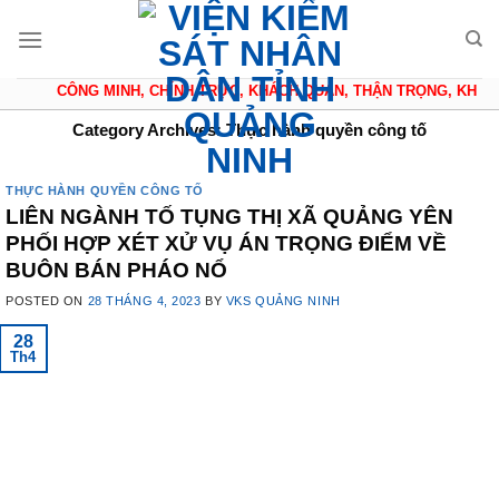
Skip
to
content
CÔNG MINH, CHÍNH TRỰC, KHÁCH QUAN, THẬN TRỌNG, KHIÊM 
Category Archives:
Thực hành quyền công tố
THỰC HÀNH QUYỀN CÔNG TỐ
LIÊN NGÀNH TỐ TỤNG THỊ XÃ QUẢNG YÊN
PHỐI HỢP XÉT XỬ VỤ ÁN TRỌNG ĐIỂM VỀ
BUÔN BÁN PHÁO NỔ
POSTED ON
28 THÁNG 4, 2023
BY
VKS QUẢNG NINH
28
Th4