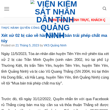
Skip
to
content
CÔNG MINH, CHÍNH TRỰC, KHÁCH QUAN
THỰC HÀNH QUYỀN CÔNG TỐ
Xét xử 02 bị cáo về hành vi mua bán trái phép chất ma
túy
Posted on
21 Tháng 5, 2023
by
VKS Quảng Ninh
Ngày 11/5/2023, Tòa án nhân dân huyện Tiên Yên mở phiên tòa xét
xử 2 bị cáo Trần Minh Quyền (sinh năm 2002, trú tại phố Lý
Thường Kiệt, thị trấn Tiên Yên, huyện Tiên Yên, huyện Tiên Yên,
tỉnh Quảng Ninh) và bị cáo Vũ Quang Thắng (SN 2004, trú tại thôn
Hà Dong Bắc, xã Hải Lạng, huyện Tiên Yên, tỉnh Quảng Ninh) cùng
về tội “Mua bán trái phép chất ma túy”.
Trước đó, tối ngày 31/12/2022, Quyền nhắn tin với qua Facebook
rủ Thắng cùng bán ma túy cần sa và thỏa thuận Thắng sẽ được