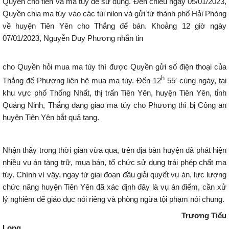
Quyền cho tiền và ma túy để sử dụng. Đến chiều ngày 05/01/2023,
Quyền chia ma túy vào các túi nilon và gửi từ thành phố Hải Phòng
về huyện Tiên Yên cho Thắng để bán. Khoảng 12 giờ ngày
07/01/2023, Nguyễn Duy Phương nhắn tin
cho Quyền hỏi mua ma túy thì được Quyền gửi số điện thoại của
h
Thắng để Phương liên hệ mua ma túy. Đến 12
55′ cùng ngày, tại
khu vực phố Thống Nhất, thị trấn Tiên Yên, huyện Tiên Yên, tỉnh
Quảng Ninh, Thắng đang giao ma túy cho Phương thì bị Công an
huyện Tiên Yên bắt quả tang.
Nhận thấy trong thời gian vừa qua, trên địa bàn huyện đã phát hiện
nhiều vụ án tàng trữ, mua bán, tổ chức sử dụng trái phép chất ma
túy. Chính vì vậy, ngay từ giai đoạn đầu giải quyết vụ án, lực lượng
chức năng huyện Tiên Yên đã xác định đây là vụ án điểm, cần xử
lý nghiêm để giáo dục nói riêng và phòng ngừa tội phạm nói chung.
Trương Tiểu
Long