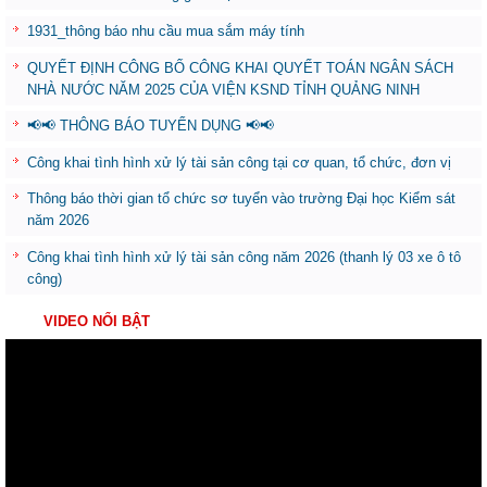
1931_thông báo nhu cầu mua sắm máy tính
QUYẾT ĐỊNH CÔNG BỐ CÔNG KHAI QUYẾT TOÁN NGÂN SÁCH
NHÀ NƯỚC NĂM 2025 CỦA VIỆN KSND TỈNH QUẢNG NINH
📢📢 THÔNG BÁO TUYỂN DỤNG 📢📢
Công khai tình hình xử lý tài sản công tại cơ quan, tổ chức, đơn vị
Thông báo thời gian tổ chức sơ tuyển vào trường Đại học Kiểm sát
năm 2026
Công khai tình hình xử lý tài sản công năm 2026 (thanh lý 03 xe ô tô
công)
VIDEO NỔI BẬT
Trình
chơi
Video