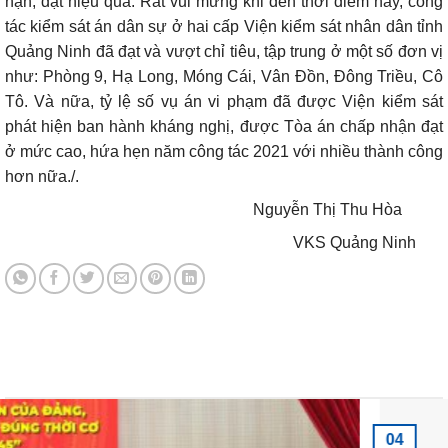
hạn, đạt hiệu quả. Rất vui mừng khi đến thời điểm này, công
tác kiểm sát án dân sự ở hai cấp Viện kiểm sát nhân dân tỉnh
Quảng Ninh đã đạt và vượt chỉ tiêu, tập trung ở một số đơn vị
như: Phòng 9, Hạ Long, Móng Cái, Vân Đồn, Đông Triều, Cô
Tô. Và nữa, tỷ lệ số vụ án vi phạm đã được Viện kiểm sát
phát hiện ban hành kháng nghị, được Tòa án chấp nhận đạt
ở mức cao, hứa hẹn năm công tác 2021 với nhiều thành công
hơn nữa./.
Nguyễn Thị Thu Hòa
VKS Quảng Ninh
Tin tức mới nhất
04