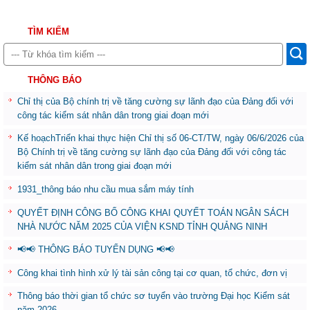
TÌM KIẾM
THÔNG BÁO
Chỉ thị của Bộ chính trị về tăng cường sự lãnh đạo của Đảng đối với
công tác kiểm sát nhân dân trong giai đoạn mới
Kế hoạchTriển khai thực hiện Chỉ thị số 06-CT/TW, ngày 06/6/2026 của
Bộ Chính trị về tăng cường sự lãnh đạo của Đảng đối với công tác
kiểm sát nhân dân trong giai đoạn mới
1931_thông báo nhu cầu mua sắm máy tính
QUYẾT ĐỊNH CÔNG BỐ CÔNG KHAI QUYẾT TOÁN NGÂN SÁCH
NHÀ NƯỚC NĂM 2025 CỦA VIỆN KSND TỈNH QUẢNG NINH
📢📢 THÔNG BÁO TUYỂN DỤNG 📢📢
Công khai tình hình xử lý tài sản công tại cơ quan, tổ chức, đơn vị
Thông báo thời gian tổ chức sơ tuyển vào trường Đại học Kiểm sát
năm 2026