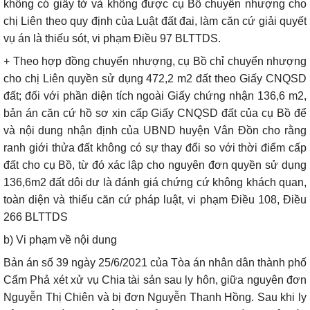
không có giấy tờ và không được cụ Bồ chuyển nhượng cho
chị Liên theo quy định của Luật đất đai, làm căn cứ giải quyết
vụ án là thiếu sót, vi phạm Điều 97 BLTTDS.
+ Theo hợp đồng chuyển nhượng, cụ Bồ chỉ chuyển nhượng
cho chị Liên quyền sử dụng 472,2 m2 đất theo Giấy CNQSD
đất; đối với phần diện tích ngoài Giấy chứng nhận 136,6 m2,
bản án căn cứ hồ sơ xin cấp Giấy CNQSD đất của cụ Bồ để
và nội dung nhận định của UBND huyện Vân Đồn cho rằng
ranh giới thửa đất không có sự thay đổi so với thời điểm cấp
đất cho cụ Bồ, từ đó xác lập cho nguyên đơn quyền sử dụng
136,6m2 đất dôi dư là đánh giá chứng cứ không khách quan,
toàn diện và thiếu căn cứ pháp luật, vi phạm Điều 108, Điều
266 BLTTDS
b) Vi phạm về nội dung
Bản án số 39 ngày 25/6/2021 của Tòa án nhân dân thành phố
Cẩm Phả xét xử vụ Chia tài sản sau ly hôn, giữa nguyên đơn
Nguyễn Thị Chiên và bị đơn Nguyễn Thanh Hồng. Sau khi ly