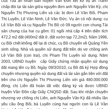
của Tòa án nhân dân huyện Vân Đồn xét xử vụ án Tranh
chấp đòi lại tài sản giữa nguyên đơn anh Nguyễn Văn Kỳ, chị
Nguyễn Thị Phương Liên và các bị đơn Lê Văn Bối, Phạm
Thị Luyến, Lê Văn Ninh, Lê Văn Đức. Vụ án có nội dung: cụ
Lê Văn Bội và cụ Nguyễn Thị Bồ có 09 người con chung.Tài
sản chung của hai cụ gồm: 01 ngôi nhà cấp 4 trên diện tích
472,2 m2 đất (400m2 đất ở, đất vườn tạp 72,2m2). Năm 1996,
cụ Bội chết không để lại di chúc, cụ Bồ chuyển về Quảng Yên
sinh sống. Nhà và quyền sử dụng đất trên do vợ chồng anh
Lê Văn Bối (con trai), chị Phạm Thị Luyến sử dụng. Năm
2003, UBND huyện
cấp Giấy chứng nhận quyền sử dụng
đất mang tên cụ Bồ. Ngày 09/3/2010, cụ Bồ đã ký Hợp đồng
chuyển nhượng quyền sử dụng đất và tài sản gắn liền với đất
trên cho chị Nguyễn Thị Phương Liên với giá 480.000.000
đồng, chị Liên đã hoàn tất việc đăng ký và được UBND
huyện Vân Đồn cấp Giấy CNQSD đất. Sau khi nhận chuyển
nhượng vợ chồng chị Liên, anh Nguyễn Văn Kỳ đã nhiều lần
yêu cầu ông Bối, bà Luyến cùng hai người con là Lê Văn