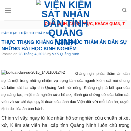
Skip
to
content
CÔNG MINH, CHÍNH TRỰC, KHÁCH QUAN, THẬN TR
CÁC ĐẠO LUẬT TƯ PHÁP MỚI
THỰC TRẠNG KHÁNG NGHỊ PHÚC THẨM ÁN DÂN SỰ
NHỮNG BÀI HỌC KINH NGHIỆM
Posted on
28 Tháng 4, 2023
by
VKS Quảng Ninh
Kháng nghị phúc thẩm án dân
sự là một trong những nhiệm vụ trọng tâm của ngành kiểm sát nói chung
và kiểm sát hai cấp tỉnh Quảng Ninh nói riêng. Kháng nghị là kết quả của
sự sáng tạo, miệt mài nghiên cứu hồ sơ, đánh giá chứng cứ của kiểm sát
viên và sự chỉ đạo quyết đoán của lãnh đạo Viện đối với mỗi bản án, quyết
.
định do Tòa án ban hành
Chính vì vậy, ngay từ lúc nhận hồ sơ nghiên cứu chuẩn bị xét
xử, Kiểm sát viên hai cấp tỉnh Quảng Ninh luôn chú trọng