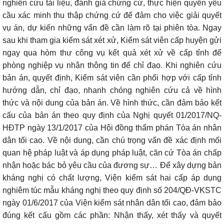
nghiên cứu tài liệu, đánh giá chứng cứ, thực hiện quyền yêu
cầu xác minh thu thập chứng cứ để đảm cho việc giải quyết
vụ án, dự kiến những vấn đề cần làm rõ tại phiên tòa. Ngay
sau khi tham gia kiểm sát xét xử, Kiểm sát viên cấp huyện gửi
ngay qua hòm thư công vụ kết quả xét xử về cấp tỉnh để
phòng nghiệp vụ nhận thông tin để chỉ đạo. Khi nghiên cứu
bản án, quyết định, Kiểm sát viên cần phối hợp với cấp tỉnh
hướng dẫn, chỉ đạo, nhanh chóng nghiên cứu cả về hình
thức và nội dung của bản án. Về hình thức, cần đảm bảo kết
cấu của bản án theo quy định của Nghị quyết 01/2017/NQ-
HĐTP ngày 13/1/2017 của Hội đồng thẩm phán Tòa án nhân
dân tối cao. Về nội dung, cần chú trọng vấn đề xác định mối
quan hệ pháp luật và áp dụng pháp luật, căn cứ Tòa án chấp
nhận hoặc bác bỏ yêu cầu của đương sự… Để xây dựng bản
kháng nghị có chất lượng, Viện kiểm sát hai cấp áp dụng
nghiêm túc mẫu kháng nghị theo quy định số 204/QĐ-VKSTC
ngày 01/6/2017 của Viện kiểm sát nhân dân tối cao, đảm bảo
đúng kết cấu gồm các phần: Nhận thấy, xét thấy và quyết