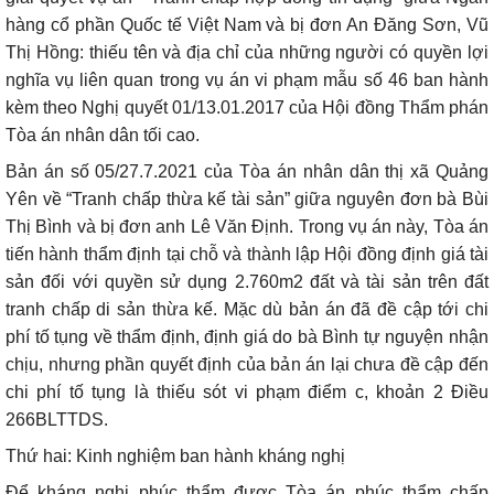
hàng cổ phần Quốc tế Việt Nam và bị đơn An Đăng Sơn, Vũ
Thị Hồng: thiếu tên và địa chỉ của những người có quyền lợi
nghĩa vụ liên quan trong vụ án vi phạm mẫu số 46 ban hành
kèm theo Nghị quyết 01/13.01.2017 của Hội đồng Thẩm phán
Tòa án nhân dân tối cao.
Bản án số 05/27.7.2021 của Tòa án nhân dân thị xã Quảng
Yên về “Tranh chấp thừa kế tài sản” giữa nguyên đơn bà Bùi
Thị Bình và bị đơn anh Lê Văn Định. Trong vụ án này, Tòa án
tiến hành thẩm định tại chỗ và thành lập Hội đồng định giá tài
sản đối với quyền sử dụng 2.760m2 đất và tài sản trên đất
tranh chấp di sản thừa kế. Mặc dù bản án đã đề cập tới chi
phí tố tụng về thẩm định, định giá do bà Bình tự nguyện nhận
chịu, nhưng phần quyết định của bản án lại chưa đề cập đến
chi phí tố tụng là thiếu sót vi phạm điểm c, khoản 2 Điều
266BLTTDS.
Thứ hai: Kinh nghiệm ban hành kháng nghị
Để kháng nghị phúc thẩm được Tòa án phúc thẩm chấp