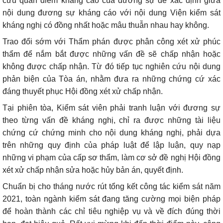
cứu quan điểm kháng cáo của đương sự để xác định giữa
nội dung đương sự kháng cáo với nội dung Viện kiểm sát
kháng nghị có đồng nhất hoặc mâu thuẫn nhau hay không.
Trao đổi sớm với Thẩm phán được phân công xét xử phúc
thẩm để nắm bắt được những vấn đề sẽ chấp nhận hoặc
không được chấp nhận. Từ đó tiếp tục nghiên cứu nội dung
phản biện của Tòa án, nhằm đưa ra những chứng cứ xác
đáng thuyết phục Hội đồng xét xử chấp nhận.
Tại phiên tòa, Kiểm sát viên phải tranh luận với đương sự
theo từng vấn đề kháng nghị, chỉ ra được những tài liệu
chứng cứ chứng minh cho nội dung kháng nghị, phải dựa
trên những quy định của pháp luật để lập luận, quy nạp
những vi phạm của cấp sơ thẩm, làm cơ sở đề nghị Hội đồng
xét xử chấp nhận sửa hoặc hủy bản án, quyết định.
Chuẩn bị cho tháng nước rút tổng kết công tác kiểm sát năm
2021, toàn ngành kiểm sát đang tăng cường mọi biện pháp
để hoàn thành các chỉ tiêu nghiệp vụ và về đích đúng thời