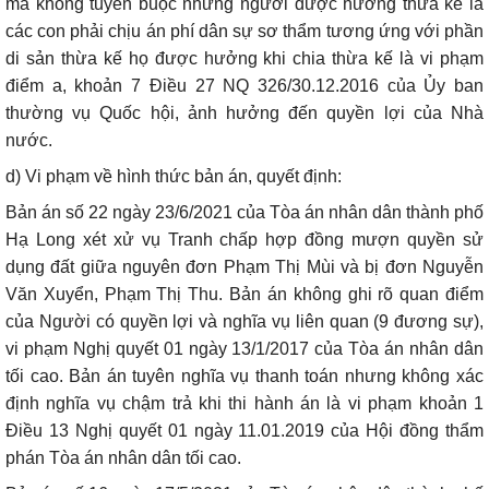
mà không tuyên buộc những người được hưởng thừa kế là
các con phải chịu án phí dân sự sơ thẩm tương ứng với phần
di sản thừa kế họ được hưởng khi chia thừa kế là vi phạm
điểm a, khoản 7 Điều 27 NQ 326/30.12.2016 của Ủy ban
thường vụ Quốc hội, ảnh hưởng đến quyền lợi của Nhà
nước.
d) Vi phạm về hình thức bản án, quyết định:
Bản án số 22 ngày 23/6/2021 của Tòa án nhân dân thành phố
Hạ Long xét xử vụ Tranh chấp hợp đồng mượn quyền sử
dụng đất giữa nguyên đơn Phạm Thị Mùi và bị đơn Nguyễn
Văn Xuyển, Phạm Thị Thu. Bản án không ghi rõ quan điểm
của Người có quyền lợi và nghĩa vụ liên quan (9 đương sự),
vi phạm Nghị quyết 01 ngày 13/1/2017 của Tòa án nhân dân
tối cao. Bản án tuyên nghĩa vụ thanh toán nhưng không xác
định nghĩa vụ chậm trả khi thi hành án là vi phạm khoản 1
Điều 13 Nghị quyết 01 ngày 11.01.2019 của Hội đồng thẩm
phán Tòa án nhân dân tối cao.