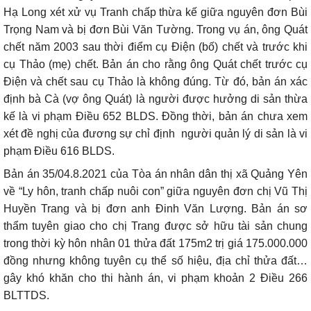
Hạ Long xét xử vụ Tranh chấp thừa kế giữa nguyên đơn Bùi
Trọng Nam và bị đơn Bùi Văn Tường. Trong vụ án, ông Quát
chết năm 2003 sau thời điểm cụ Điện (bố) chết và trước khi
cụ Thảo (mẹ) chết. Bản án cho rằng ông Quát chết trước cụ
Điện và chết sau cụ Thảo là không đúng. Từ đó, bản án xác
định bà Cà (vợ ông Quát) là người được hưởng di sản thừa
kế là vi phạm Điều 652 BLDS. Đồng thời, bản án chưa xem
xét đề nghị của đương sự chỉ định
người quản lý di sản là vi
phạm Điều 616 BLDS.
Bản án 35/04.8.2021 của Tòa án nhân dân thị xã Quảng Yên
về “Ly hôn, tranh chấp nuôi con” giữa nguyên đơn chị Vũ Thị
Huyền Trang và bị đơn anh Đinh Văn Lượng. Bản án sơ
thẩm tuyên giao cho chị Trang được sở hữu tài sản chung
trong thời kỳ hôn nhân 01 thửa đất 175m2 trị giá 175.000.000
đồng nhưng không tuyên cụ thể số hiệu, địa chỉ thửa đất…
gây khó khăn cho thi hành án, vi phạm khoản 2 Điều 266
BLTTDS.