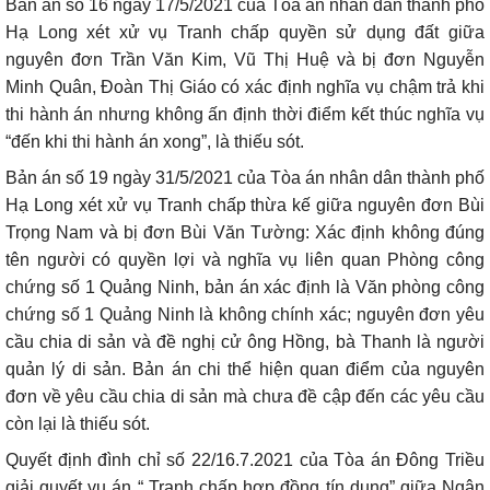
Bản án số 16 ngày 17/5/2021 của Tòa án nhân dân thành phố
Hạ Long xét xử vụ Tranh chấp quyền sử dụng đất giữa
nguyên đơn Trần Văn Kim, Vũ Thị Huệ và bị đơn Nguyễn
Minh Quân, Đoàn Thị Giáo có xác định nghĩa vụ chậm trả khi
thi hành án nhưng không ấn định thời điểm kết thúc nghĩa vụ
“đến khi thi hành án xong”, là thiếu sót.
Bản án số 19 ngày 31/5/2021 của Tòa án nhân dân thành phố
Hạ Long xét xử vụ Tranh chấp thừa kế giữa nguyên đơn Bùi
Trọng Nam và bị đơn Bùi Văn Tường: Xác định không đúng
tên người có quyền lợi và nghĩa vụ liên quan Phòng công
chứng số 1 Quảng Ninh, bản án xác định là Văn phòng công
chứng số 1 Quảng Ninh là không chính xác; nguyên đơn yêu
cầu chia di sản và đề nghị cử ông Hồng, bà Thanh là người
quản lý di sản. Bản án chi thể hiện quan điểm của nguyên
đơn về yêu cầu chia di sản mà chưa đề cập đến các yêu cầu
còn lại là thiếu sót.
Quyết định đình chỉ số 22/16.7.2021 của Tòa án Đông Triều
giải quyết vụ án “ Tranh chấp hợp đồng tín dụng” giữa Ngân