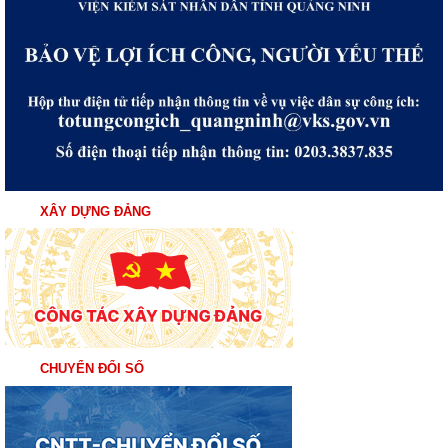
XÂY DỰNG ĐẢNG
CHUYỂN ĐỔI SỐ