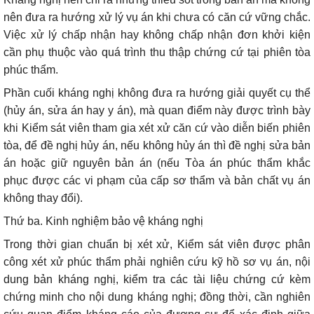
nên đưa ra hướng xử lý vụ án khi chưa có căn cứ vững chắc.
Việc xử lý chấp nhận hay không chấp nhận đơn khởi kiện
cần phụ thuộc vào quá trình thu thập chứng cứ tại phiên tòa
phúc thẩm.
Phần cuối kháng nghị không đưa ra hướng giải quyết cụ thể
(hủy án, sửa án hay y án), mà quan điểm này được trình bày
khi Kiểm sát viên tham gia xét xử căn cứ vào diễn biến phiên
tòa, để đề nghị hủy án, nếu không hủy án thì đề nghị sửa bản
án hoặc giữ nguyên bản án (nếu Tòa án phúc thẩm khắc
phục được các vi phạm của cấp sơ thẩm và bản chất vụ án
không thay đổi).
Thứ ba. Kinh nghiệm bảo vệ kháng nghị
Trong thời gian chuẩn bị xét xử, Kiểm sát viên được phân
công xét xử phúc thẩm phải nghiên cứu kỹ hồ sơ vụ án, nội
dung bản kháng nghị, kiểm tra các tài liệu chứng cứ kèm
chứng minh cho nội dung kháng nghị; đồng thời, cần nghiên