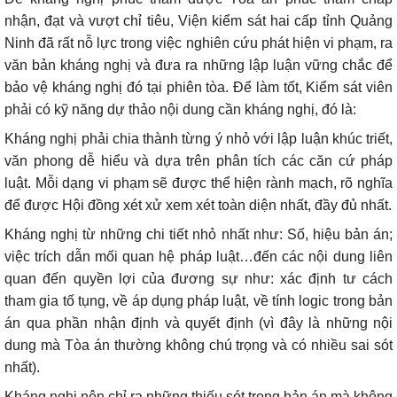
nhận, đạt và vượt chỉ tiêu, Viện kiểm sát hai cấp tỉnh Quảng
Ninh đã rất nỗ lực trong việc nghiên cứu phát hiện vi phạm, ra
văn bản kháng nghị và đưa ra những lập luận vững chắc để
bảo vệ kháng nghị đó tại phiên tòa. Để làm tốt, Kiểm sát viên
phải có kỹ năng dự thảo nội dung cần kháng nghị, đó là:
Kháng nghị phải chia thành từng ý nhỏ với lập luận khúc triết,
văn phong dễ hiểu và dựa trên phân tích các căn cứ pháp
luật. Mỗi dạng vi phạm sẽ được thể hiện rành mạch, rõ nghĩa
để được Hội đồng xét xử xem xét toàn diện nhất, đầy đủ nhất.
Kháng nghị từ những chi tiết nhỏ nhất như: Số, hiệu bản án;
việc trích dẫn mối quan hệ pháp luật…đến các nội dung liên
quan đến quyền lợi của đương sự như: xác định tư cách
tham gia tố tụng, về áp dụng pháp luật, về tính logic trong bản
án qua phần nhận định và quyết định (vì đây là những nội
dung mà Tòa án thường không chú trọng và có nhiều sai sót
nhất).
Kháng nghị nên chỉ ra những thiếu sót trong bản án mà không