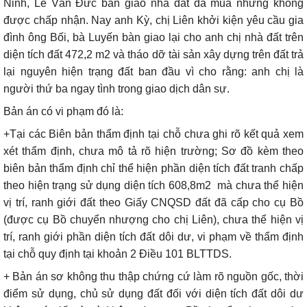
Ninh, Lê Văn Đức bàn giao nhà đất đã mua nhưng không
được chấp nhận. Nay anh Kỳ, chị Liên khởi kiện yêu cầu gia
đình ông Bối, bà Luyến bàn giao lại cho anh chị nhà đất trên
diện tích đất 472,2 m2 và tháo dỡ tài sản xây dựng trên đất trả
lại nguyên hiện trạng đất ban đầu vì cho rằng: anh chị là
người thứ ba ngay tình trong giao dịch dân sự.
Bản án có vi phạm đó là:
+Tại các Biên bản thẩm định tại chỗ chưa ghi rõ kết quả xem
xét thẩm định, chưa mô tả rõ hiện trường; Sơ đồ kèm theo
biên bản thẩm định chỉ thể hiện phần diện tích đất tranh chấp
theo hiện trạng sử dụng diện tích 608,8m2
mà chưa thể hiện
vị trí, ranh giới đất theo Giấy CNQSD đất đã cấp cho cụ Bồ
(được cụ Bồ chuyển nhượng cho chị Liên), chưa thể hiện vị
trí, ranh giới phần diện tích đất dôi dư, vi phạm về thẩm định
tại chỗ quy định tại khoản 2 Điều 101 BLTTDS.
+ Bản án sơ không thu thập chứng cứ làm rõ nguồn gốc, thời
điểm sử dụng, chủ sử dụng đất đối với diện tích đất dôi dư