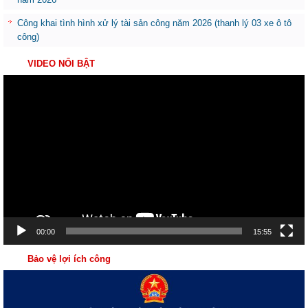
Công khai tình hình xử lý tài sản công năm 2026 (thanh lý 03 xe ô tô
công)
VIDEO NỔI BẬT
Trình
chơi
Video
00:00
15:55
Bảo vệ lợi ích công