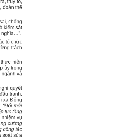
a, truy tố,
, đoàn thể
sai, chống
à kiểm sát
ủ nghĩa…”.
ác tổ chức
ường trách
 thực hiện
p ủy trong
a ngành và
nghị quyết
đấu tranh,
hị xã Đông
à:
“Đổi mới
ếp tục tăng
à nhiệm vụ
tăng cường
g công tác
 soát sửa