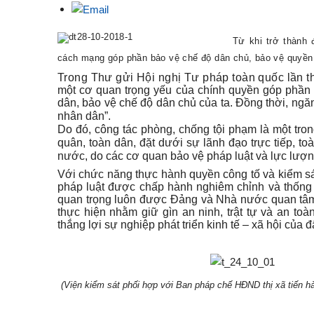
Từ khi trở thành
cách mạng góp phần bảo vệ chế độ dân chủ, bảo vệ quyền 
Trong Thư gửi Hội nghị Tư pháp toàn quốc lần t
một cơ quan trọng yếu của chính quyền góp phần 
dân, bảo vệ chế độ dân chủ của ta. Đồng thời
, ngă
nhân dân”
.
Do đó, công tác phòng, chống tội phạm là một tro
quân, toàn dân, đặt dưới sự lãnh đạo trực tiếp, t
nước, do các cơ quan bảo vệ pháp luật và lực lượn
Với chức năng thực hành quyền công tố và kiểm s
pháp luật được chấp hành nghiêm chỉnh và thống n
quan trọng luôn được Đảng và Nhà nước quan tâm,
thực hiện nhằm giữ gìn an ninh, trật tự và an t
thắng lợi sự nghiệp phát triển kinh tế – xã hội của 
(Viện kiểm sát phối hợp với Ban pháp chế HĐND thị xã tiến hành