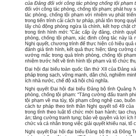
của Đảng đối với công tác phòng chống tội phạm t
đối với công tác phòng, chống tội phạm; phát huy 
tác phòng, chống tội phạm với nhiệm vụ phát triể
trong tiến trình cải cách tư pháp, phải tôn trọng q
lấy chủ động phòng ngừa là chính, kết hợp chặt ch
trong tình hình mới: “Các cấp ủy đảng, chính qu
phòng, chống tội phạm, xác định công tác này là
Nghị quyết, chương trình để thực hiện có hiệu quả 
đánh giá tình hình, kết quả thực hiện; tăng cường đ
vướng mắc trong quá trình phòng, chống tội phạm
nhiệm trước hết về tình hình tội phạm và tổ chức t
Đại hội đại biểu toàn quốc lần thứ XII của Đảng x
pháp trong sạch, vững mạnh, dân chủ, nghiêm minh
ích nhà nước, chế độ xã hội chủ nghĩa.
Nghị quyết Đại hội đại biểu Đảng bộ tỉnh Quảng 
phòng, chống tội phạm: “Tăng cường đấu tranh phò
tội phạm về ma túy, tội phạm công nghệ cao, buôn
cách tư pháp theo tinh thần Nghị quyết số 49 của 
trong tỉnh theo luật tổ chức mới ban hành; tạo chuyể
án; tăng cường tranh tụng; bảo vệ quyền và lợi ích
chức và cá nhân trong việc giải quyết khiếu nại, tố
Nghị quyết Đại hội đại biểu Đảng bộ thị xã Đông T