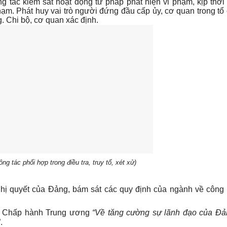
 tác kiểm sát hoạt động tư pháp phát hiện vi phạm, kịp thời 
ạm. Phát huy vai trò người đứng đầu cấp ủy, cơ quan trong tổ
g. Chi bộ, cơ quan xác định.
ông tác phối hợp trong điều tra, truy tố, xét xử)
 Nghị quyết của Đảng, bám sát các quy định của ngành về công
an Chấp hành Trung ương
“Về tăng cường sự lãnh đạo của Đả
”.