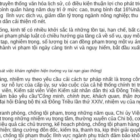
ruyền thống văn hóa lịch sử, có điều kiện thuận lợi cho phát tri
 bình quân hàng năm duy trì ở mức cao, trung bình đạt 16%/n
ng lĩnh vực dịch vụ, giảm dần tỷ trọng ngành nông nghiệp; thu
dân cải thiện rõ nét.
ng, kinh tế có nhiều khởi sắc là những tồn tại, hạn chế, bất c
 vi phạm pháp luật có chiều hướng gia tăng cả về số vụ, quy mô,
tạp, nghiêm trọng, số lượng bị can đồng phạm trong một vụ án
 hành vi phạm tội ngày càng tinh vi và nguy hiểm, bắt đầu xuấ
sát việc khám nghiệm hiện trường vụ tai nạn giao thông)
ng, nhiệm vụ theo yêu cầu cải cách tư pháp nhất là trong cô
sự nỗ lực của cấp ủy, sự vào cuộc của cả hệ thống chính trị t
viên, Kiểm sát viên Viện Kiểm sát nhân dân thị xã Đông Triề
 đảm bảo yêu cầu
“Công minh, chính trực, khách quan, thận tr
ại hội Đảng bộ thị xã Đông Triều lần thứ XXIV, nhiệm vụ của 
ranh phòng, chống tội phạm, trong những năm qua, Chi ủy Việ
ột trong những nhiệm vụ trọng tâm, thường xuyên của Chi bộ, c
hiệu quả các chủ trương, kế hoạch phòng, chống tội phạm hàng
 hiện; tăng cường đôn đốc, kiểm tra, thanh tra, kịp thời giải quy
, chống tội phạm thuộc lĩnh vực ngành phụ trách đảm bảo kh