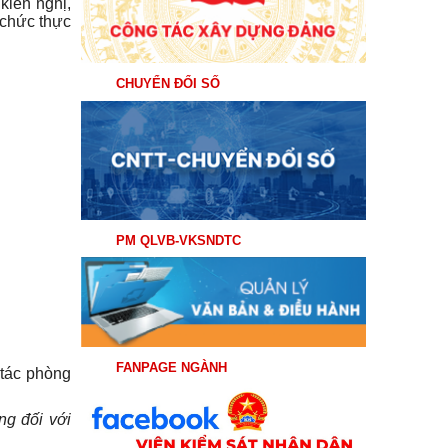
kiến nghị,
 chức thực
CHUYỂN ĐỔI SỐ
PM QLVB-VKSNDTC
FANPAGE NGÀNH
 tác phòng
ng đối với