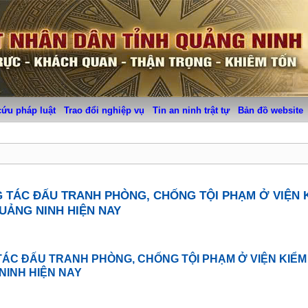
cứu pháp luật
Trao đổi nghiệp vụ
Tin an ninh trật tự
Bản đồ website
G TÁC ĐẤU TRANH PHÒNG, CHỐNG TỘI PHẠM Ở VIỆN 
QUẢNG NINH HIỆN NAY
TÁC ĐẤU TRANH PHÒNG, CHỐNG TỘI PHẠM Ở VIỆN KIỂM
NINH HIỆN NAY