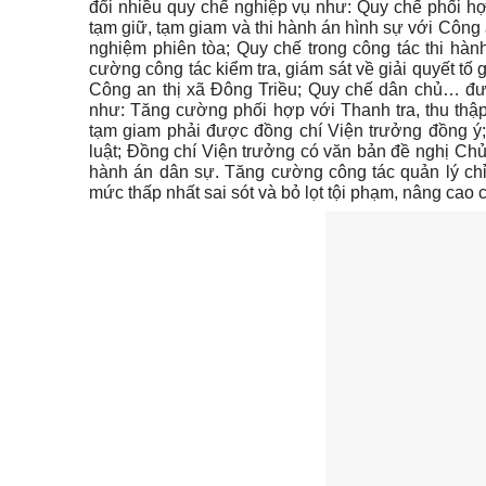
đổi nhiều quy chế nghiệp vụ như: Quy chế phối hợp t
tạm giữ, tạm giam và thi hành án hình sự với Công 
nghiệm phiên tòa; Quy chế trong công tác thi hà
cường công tác kiểm tra, giám sát về giải quyết tố g
Công an thị xã Đông Triều; Quy chế dân chủ… đưa
như: Tăng cường phối hợp với Thanh tra, thu thập 
tạm giam phải được đồng chí Viện trưởng đồng ý;
luật; Đồng chí Viện trưởng có văn bản đề nghị Chủ
hành án dân sự. Tăng cường công tác quản lý chỉ
mức thấp nhất sai sót và bỏ lọt tội phạm, nâng cao