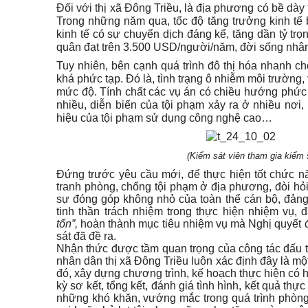
Đối với thị xã Đông Triều, là địa phương có bề dày t
Trong những năm qua,
tốc độ tăng trưởng kinh tế
kinh tế có sự chuyển dịch đáng kể, tăng dần tỷ trọ
quân đạt trên 3.500 USD/người/năm, đời sống nhân 
Tuy nhiên, bên cạnh quá trình đô thị hóa nhanh chó
khá phức tạp. Đó là, tình trạng ô nhiễm môi trường,
mức độ.
Tính chất các vụ án có chiều hướng phức 
nhiều, diễn biến của tội phạm xảy ra ở nhiều nơi,
hiệu của tội phạm sử dụng công nghệ cao
…
(Kiểm sát viên tham gia kiểm 
Đứng trước yêu cầu mới, để thực hiện tốt chức nă
tranh phòng, chống tội phạm ở địa phương, đòi hỏi 
sự đóng góp không nhỏ của toàn thể cán bộ, đảng 
tinh thần trách nhiệm trong thực hiện nhiệm vụ,
tốn”,
hoàn thành mục tiêu nhiệm vụ mà Nghị quyết đ
sát đã đề ra.
Nhận thức được tầm quan trọng của công tác đấu t
nhân dân thị xã Đông Triều luôn xác định đây là m
đó, xây dựng chương trình, kế hoạch thực hiện có 
kỳ sơ kết, tổng kết, đánh giá tình hình, kết quả thực
những khó khăn, vướng mắc trong quá trình phòng