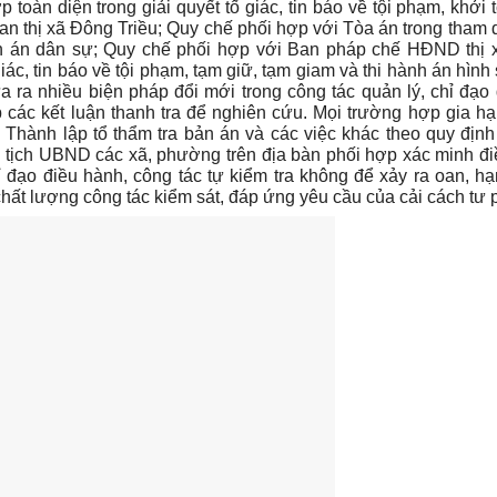
oàn diện trong giải quyết tố giác, tin báo về tội phạm, khởi tố
an thị xã Đông Triều; Quy chế phối hợp với Tòa án trong tham d
nh án dân sự; Quy chế phối hợp với Ban pháp chế HĐND thị 
iác, tin báo về tội phạm, tạm giữ, tạm giam và thi hành án hình
 ra nhiều biện pháp đổi mới trong công tác quản lý, chỉ đạo
các kết luận thanh tra để nghiên cứu. Mọi trường hợp gia hạn
 Thành lập tổ thẩm tra bản án và các việc khác theo quy địn
 tịch UBND các xã, phường trên địa bàn phối hợp xác minh điề
 đạo điều hành, công tác tự kiểm tra không để xảy ra oan, h
 chất lượng công tác kiểm sát, đáp ứng yêu cầu của cải cách tư