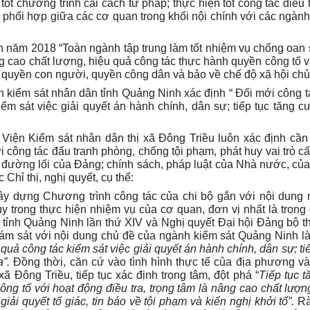
ốt chương trình cải cách tư pháp; thực hiện tốt công tác điều tr
à phối hợp giữa các cơ quan trong khối nội chính với các ngành
h năm 2018 “Toàn ngành tập trung làm tốt nhiệm vụ chống oan 
ng cao chất lượng, hiệu quả công tác thực hành quyền công tố v
ệ quyền con người, quyền công dân và bảo về chế độ xã hội ch
kiểm sát nhân dân tỉnh Quảng Ninh xác định “ Đổi mới công t
ểm sát việc giải quyết án hành chính, dân sự; tiếp tục tăng c
ộ Viện Kiểm sát nhân dân thị xã Đông Triều luôn xác định cần
i công tác đấu tranh phòng, chống tội phạm, phát huy vai trò cấ
, đường lối của Đảng; chính sách, pháp luật của Nhà nước, củ
Chỉ thị, nghị quyết, cụ thể:
xây dựng Chương trình công tác của chi bộ gắn với nội dung 
y trong thực hiện nhiệm vụ của cơ quan, đơn vị nhất là trong 
 tỉnh Quảng Ninh lần thứ XIV và Nghị quyết Đại hội Đảng bộ t
 bám sát với nội dung chủ đề của ngành kiểm sát Quảng Ninh l
quả công tác kiểm sát việc giải quyết án hành chính, dân sự; ti
”.
Đồng thời, căn cứ vào tình hình thực tế của địa phương v
 xã Đông Triều, tiếp tục xác định trọng tâm, đột phá “
Tiếp tục 
công tố với hoạt động điều tra, trọng tâm là nâng cao chất lượn
iải quyết tố giác, tin báo về tội phạm và kiến nghị khởi tố”.
Rà