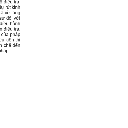
 điều tra,
ự rút kinh
xã về tăng
 sự đối với
 điều hành
 điều tra,
h của pháp
u kiện thi
ạn chế đến
 pháp.