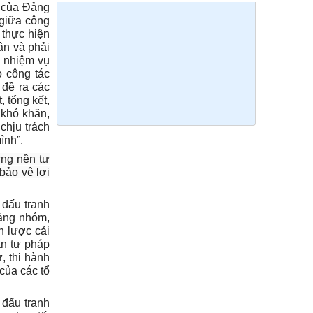
o của Đảng
 giữa công
 thực hiện
ân và phải
h nhiệm vụ
o công tác
 đề ra các
 tổng kết,
 khó khăn,
chịu trách
ình”.
ựng nền tư
bảo vệ lợi
 đấu tranh
băng nhóm,
n lược cải
an tư pháp
ử, thi hành
của các tổ
 đấu tranh