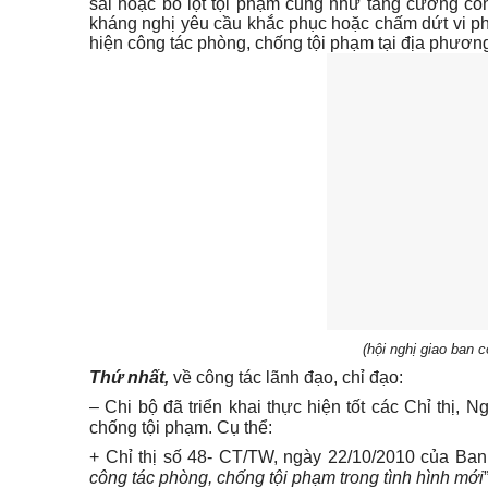
sai hoặc bỏ lọt tội phạm cũng như tăng cường công
kháng nghị yêu cầu khắc phục hoặc chấm dứt vi ph
hiện công tác phòng, chống tội phạm tại địa phươn
(hội nghị giao ban c
Thứ nhất,
về công tác lãnh đạo, chỉ đạo:
– Chi bộ đã triển khai thực hiện tốt các Chỉ thị,
chống tội phạm. Cụ thể:
+ Chỉ thị số 48- CT/TW, ngày 22/10/2010 của B
công tác phòng, chống tội phạm trong tình hình mới