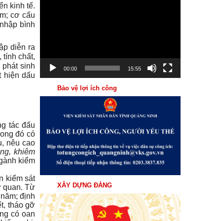
Trình
ển kinh tế.
ăm; cơ cấu
chơi
 nhập bình
Video
ập diễn ra
 tính chất,
 phát sinh
00:00
15:55
t hiện dấu
Bảo vệ lợi ích công
ng tác đấu
rong đó có
u, nêu cao
ọng, khiêm
ngành kiểm
n kiểm sát
XÂY DỰNG ĐẢNG
ơ quan. Từ
 năm; định
ết, tháo gỡ
ông có oan