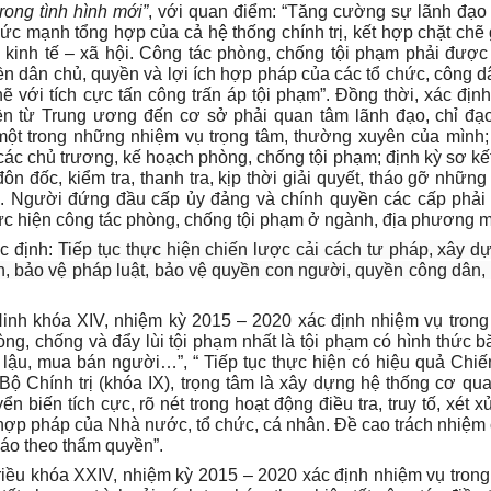
rong tình hình mới”
, với quan điểm: “Tăng cường sự lãnh đạ
sức mạnh tổng hợp của cả hệ thống chính trị, kết hợp chặt chẽ
n kinh tế – xã hội. Công tác phòng, chống tội phạm phải được
uyền dân chủ, quyền và lợi ích hợp pháp của các tổ chức, công d
ẽ với tích cực tấn công trấn áp tội phạm”. Đồng thời, xác địn
yền từ Trung ương đến cơ sở phải quan tâm lãnh đạo, chỉ đạ
 một trong những nhiệm vụ trọng tâm, thường xuyên của mình;
các chủ trương, kế hoạch phòng, chống tội phạm; định kỳ sơ kết,
ôn đốc, kiểm tra, thanh tra, kịp thời giải quyết, tháo gỡ những
. Người đứng đầu cấp ủy đảng và chính quyền các cấp phải 
hực hiện công tác phòng, chống tội phạm ở ngành, địa phương m
ác định:
Tiếp tục thực hiện chiến lược cải cách tư pháp, xây d
, bảo vệ pháp luật, bảo vệ quyền con người, quyền công dân, 
Ninh khóa XIV, nhiệm kỳ 2015 – 2020 xác định nhiệm vụ trong
ng, chống và đẩy lùi tội phạm nhất là tội phạm có hình thức 
 lậu, mua bán người…”, “ Tiếp tục thực hiện có hiệu quả Chiế
Bộ Chính trị (khóa IX), trọng tâm là xây dựng hệ thống cơ qu
n biến tích cực, rõ nét trong hoạt động điều tra, truy tố, xét x
 hợp pháp của Nhà nước, tổ chức, cá nhân. Đề cao trách nhiệm 
 cáo theo thẩm quyền”.
riều khóa XXIV, nhiệm kỳ 2015 – 2020 xác định nhiệm vụ trong