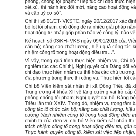
phòng, chống tội phạm: “Tiếp tục chỉ đạo thực hiện t
xét xử, thi hành án; đổi mới, nâng cao hoạt động v
và cấp uỷ cơ sở”.
Chỉ thị số 01/CT- VKSTC, ngày 20/12/2017 xác địn
bỏ lọt tội phạm, chủ động đề ra nhiều giải pháp nâ
hoạt động tư pháp góp phần bảo vệ công lý, bảo v
Kế họach số 03/KH- VKS ngày 09/01/2018 của Viện 
cán bộ; nâng cao chất lượng, hiệu quả công tác ki
nhiệm công tố trong hoạt động điều tra…”.
Vì vậy, trong quá trình thực hiện nhiệm vụ, Chi b
nghiêm túc các Chỉ thị, Nghị quyết của Đảng đối vớ
chỉ đạo thực hiện nhằm cụ thể hóa các chủ trương
địa phương trong thực thi công vụ. Thực hiện tốt các 
Chi bộ Viện kiểm sát nhân thị xã Đông Triều đã 
Trung ương 4 khóa XII về tăng cường vai trò cấp ủ
phòng chống tội phạm; Nghị quyết đại hội Đảng bộ
Triều lần thứ XXIV. Trong đó, nhiệm vụ trọng tâm
công tác tổ chức cán bộ; nâng cao chất lượng, hiệu 
cường trách nhiệm công tố trong hoạt động điều tra
chính trị của đơn vị, chi bộ Viện kiểm sát nhân thị
trách nhiệm công tố trong hoạt động điều tra, gắn 
Thực hành quyền công tố, kiểm sát việc tiếp nhận, g