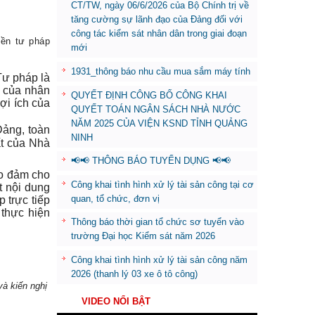
CT/TW, ngày 06/6/2026 của Bộ Chính trị về
tăng cường sự lãnh đạo của Đảng đối với
công tác kiểm sát nhân dân trong giai đoạn
nền tư pháp
mới
1931_thông báo nhu cầu mua sắm máy tính
Tư pháp là
i của nhân
QUYẾT ĐỊNH CÔNG BỐ CÔNG KHAI
ợi ích của
QUYẾT TOÁN NGÂN SÁCH NHÀ NƯỚC
NĂM 2025 CỦA VIỆN KSND TỈNH QUẢNG
Đảng, toàn
NINH
ất của Nhà
📢📢 THÔNG BÁO TUYỂN DỤNG 📢📢
ảo đảm cho
Công khai tình hình xử lý tài sản công tại cơ
t nội dung
quan, tổ chức, đơn vị
 trực tiếp
 thực hiện
Thông báo thời gian tổ chức sơ tuyển vào
trường Đại học Kiểm sát năm 2026
Công khai tình hình xử lý tài sản công năm
2026 (thanh lý 03 xe ô tô công)
và kiến nghị
VIDEO NỔI BẬT