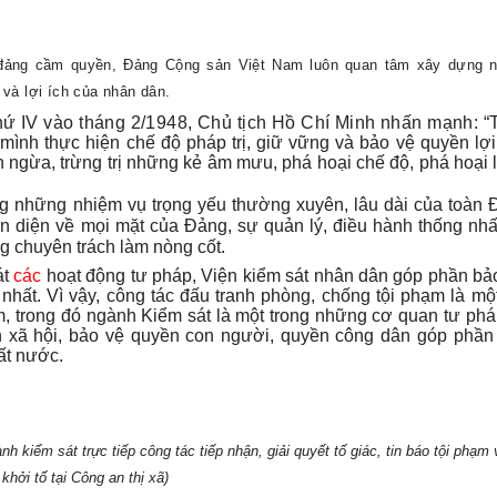
 đảng cầm quyền, Đảng Cộng sản Việt Nam luôn quan tâm xây dựng 
và lợi ích của nhân dân.
hứ IV vào tháng 2/1948, Chủ tịch Hồ Chí Minh nhấn mạnh:
“
mình thực hiện chế độ pháp trị, giữ vững và bảo vệ quyền lợ
n ngừa, trừng trị những kẻ âm mưu, phá hoại chế độ, phá hoại l
ng những nhiệm vụ trọng yếu thường xuyên, lâu dài của toàn 
oàn diện về mọi mặt của Đảng, sự quản lý, điều hành thống nh
g chuyên trách làm nòng cốt.
át
các
hoạt động tư pháp, Viện kiểm sát nhân dân góp phần b
hất. Vì vậy, công tác đấu tranh phòng, chống tội phạm là mộ
 trong đó ngành Kiểm sát là một trong những cơ quan tư pháp
oàn xã hội, bảo vệ quyền con người, quyền công dân góp phần
đất nước.
 kiểm sát trực tiếp công tác tiếp nhận, giải quyết tố giác, tin báo tội phạm 
khởi tố tại Công an thị xã)