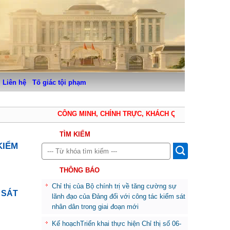
Liên hệ
Tố giác tội phạm
CÔNG MINH, CHÍNH TRỰC, KHÁCH QUAN, THẬN TRỌNG,
TÌM KIẾM
KIỂM
THÔNG BÁO
Chỉ thị của Bộ chính trị về tăng cường sự
 SÁT
lãnh đạo của Đảng đối với công tác kiểm sát
nhân dân trong giai đoạn mới
Kế hoạchTriển khai thực hiện Chỉ thị số 06-