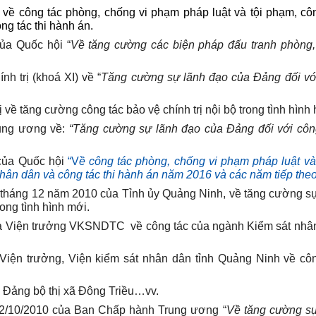
về công tác phòng, chống vi phạm pháp luật và tội phạm, cô
ng tác thi hành án.
ủa Quốc hội “
Về tăng cường các biện pháp đấu tranh phòng,
h trị (khoá XI) về “
Tăng cường sự lãnh đạo của Đảng đối vớ
về tăng cường công tác bảo vệ chính trị nội bộ trong tình hình 
rung ương về:
“Tăng cường sự lãnh đạo của Đảng đối với côn
 của Quốc hội
“V
ề công tác phòng, chống vi phạm pháp luật và
hân dân và công tác thi hành án năm 2016 và các năm tiếp theo
tháng 12 năm 2010 của Tỉnh ủy Quảng Ninh, về tăng cường s
ong tình hình mới.
ủa Viện trưởng VKSNDTC về công tác của ngành Kiểm sát nhâ
iện trưởng, Viện kiểm sát nhân dân tỉnh Quảng Ninh về côn
Đảng bộ thị xã Đông Triều…vv.
 22/10/2010 của Ban Chấp hành Trung ương “
Về tăng cường sự