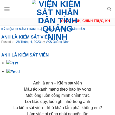
Skip
to
content
CÔNG MINH, CHÍNH TRỰC, KHÁCH
KỶ NIỆM 63 NĂM THÀNH LẬP VIỆN KIỂM SÁT NHÂN DÂN
ANH LÀ KIỂM SÁT VIÊN
Posted on
28 Tháng 4, 2023
by
VKS Quảng Ninh
ANH LÀ KIỂM SÁT VIÊN
Anh là anh – Kiểm sát viên
Màu áo xanh mang theo bao hy vọng
Một lòng luôn công minh chính trực
Lời Bác dạy, luôn ghi nhớ trong anh
Là kiểm sát viên – khó khăn lắm phải không em?
Làm việc gì cũng phải nguyên tắc