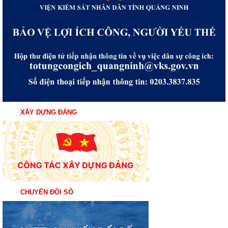
XÂY DỰNG ĐẢNG
CHUYỂN ĐỔI SỐ