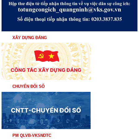
XÂY DỰNG ĐẢNG
CHUYỂN ĐỔI SỐ
PM QLVB-VKSNDTC