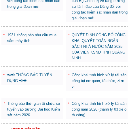
với công tác kiểm sát nhân dân
của Bộ Chính trị về tăng cường
trong giai đoạn mới
sự lãnh đạo của Đảng đối với
công tác kiểm sát nhân dân trong
giai đoạn mới
1931_thông báo nhu cầu mua
QUYẾT ĐỊNH CÔNG BỐ CÔNG
sắm máy tính
KHAI QUYẾT TOÁN NGÂN
SÁCH NHÀ NƯỚC NĂM 2025
CỦA VIỆN KSND TỈNH QUẢNG
NINH
📢📢 THÔNG BÁO TUYỂN
Công khai tình hình xử lý tài sản
DỤNG 📢📢
công tại cơ quan, tổ chức, đơn
vị
Thông báo thời gian tổ chức sơ
Công khai tình hình xử lý tài sản
tuyển vào trường Đại học Kiểm
công năm 2026 (thanh lý 03 xe ô
sát năm 2026
tô công)