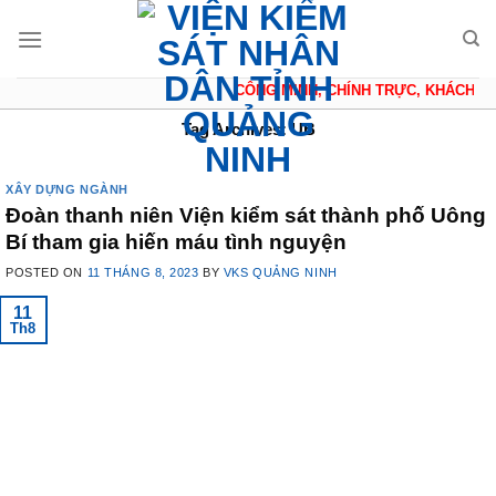
Skip
to
content
CÔNG MINH, CHÍNH TRỰC, KHÁCH QUA
Tag Archives:
UB
XÂY DỰNG NGÀNH
Đoàn thanh niên Viện kiểm sát thành phố Uông
Bí tham gia hiến máu tình nguyện
POSTED ON
11 THÁNG 8, 2023
BY
VKS QUẢNG NINH
11
Th8