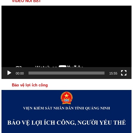
VIDEO NỔI BẬT
Trình
chơi
Video
00:00
15:55
Bảo vệ lợi ích công