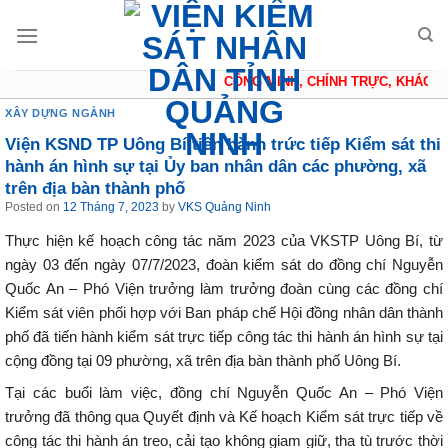
Skip
to
content
CÔNG MINH, CHÍNH TRỰC, KHÁCH Q
XÂY DỰNG NGÀNH
Viện KSND TP Uông Bí tiến hành trức tiếp Kiểm sát thi
hành án hình sự tại Ủy ban nhân dân các phường, xã
trên địa bàn thành phố
Posted on
12 Tháng 7, 2023
by
VKS Quảng Ninh
Thực hiện kế hoạch công tác năm 2023 của VKSTP Uông Bí, từ
ngày 03 đến ngày 07/7/2023, đoàn kiểm sát do đồng chí Nguyễn
Quốc An – Phó Viện trưởng làm trưởng đoàn cùng các đồng chí
Kiểm sát viên phối hợp với Ban pháp chế Hội đồng nhân dân thành
phố đã tiến hành kiểm sát trực tiếp công tác thi hành án hình sự tại
cộng đồng tại 09 phường, xã trên địa bàn thành phố Uông Bí.
Tại các buổi làm việc, đồng chí Nguyễn Quốc An – Phó Viện
trưởng đã thông qua Quyết định và Kế hoạch Kiểm sát trực tiếp về
công tác thi hành án treo, cải tạo không giam giữ, tha tù trước thời