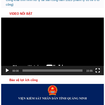
công)
VIDEO NỔI BẬT
Trình
chơi
Video
00:00
15:55
Bảo vệ lợi ích công