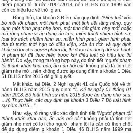
điểm phạm tội trước 01/01/2018, nên BLHS năm 1999 vẫn
còn có hiệu lực về thời gian.
Đồng thời, tại khoản 3 Điều này quy định:
“Điều luật xóa
bỏ một tội phạm, một hình phạt, một tình tiết tăng nặng, quy
định một hình phạt nhẹ hơn, một tình tiết giảm nhẹ mới hoặc
mở rộng phạm vi áp dụng án treo, miễn trách nhiệm hình sự,
loại trừ trách nhiệm hình sự, miễn hình phạt, giảm hình phạt,
tha tù trước thời hạn có điều kiện, xóa án tích và quy định
khác có lợi cho người phạm tội, thì được áp dụng đối với hành
vi phạm tội đã thực hiện trước khi điều luật có hiệu lực thi
hành”.
Do vậy, trong trường hợp này, do tình tiết
“người phạm
tội thành khẩn khai báo, ăn năn hối cải”
không phải là tình tiết
giảm nhẹ mới, nên không được áp dụng điểm s khoản 1 Điều
51 BLHS năm 2015 để giải quyết.
Mặt khác, tại Điều 2 Nghị quyết 41 của Quốc hội về thi
hành BLHS năm 2015 quy định:
“1. Kể từ ngày 01 tháng 01
năm 2018, Bộ luật hình sự năm 2015 được áp dụng như sau:
…h) Thực hiện các quy định tại khoản 3 Điều 7 Bộ luật hình
sự năm 2015…”
.
Như vậy, rõ ràng việc xác định tình tiết
“Người phạm tội
thành khẩn khai báo, ăn năn hối cải”
không phải là tình tiết
giảm nhẹ mới có lợi cho người phạm tội là căn cứ then chốt
để áp dụng điểm p khoản 1 Điều 46 BLHS năm 1999 mà