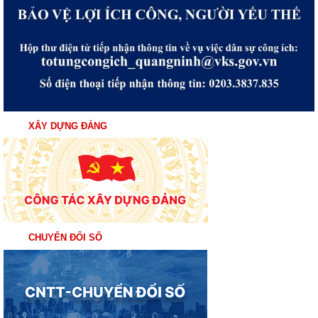
XÂY DỰNG ĐẢNG
CHUYỂN ĐỔI SỐ