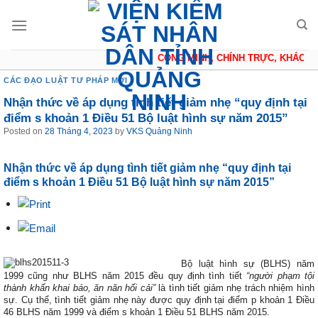
Skip
to
content
CÔNG MINH, CHÍNH TRỰC, KHÁCH QU
CÁC ĐẠO LUẬT TƯ PHÁP MỚI
Nhận thức về áp dụng tình tiết giảm nhẹ “quy định tại
điểm s khoản 1 Điều 51 Bộ luật hình sự năm 2015”
Posted on
28 Tháng 4, 2023
by
VKS Quảng Ninh
Nhận thức về áp dụng tình tiết giảm nhẹ “quy định tại
điểm s khoản 1 Điều 51 Bộ luật hình sự năm 2015”
Bộ luật hình sự (BLHS) năm
1999 cũng như BLHS năm 2015 đều quy định tình tiết
“người phạm tội
thành khẩn khai báo, ăn năn hối cải”
là tình tiết giảm nhẹ trách nhiệm hình
sự. Cụ thể, tình tiết giảm nhẹ này được quy định tại điểm p khoản 1 Điều
46 BLHS năm 1999 và điểm s khoản 1 Điều 51 BLHS năm 2015.