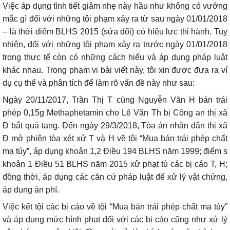
Việc áp dụng tình tiết giảm nhẹ này hầu như không có vướng
mắc gì đối với những tội phạm xảy ra từ sau ngày 01/01/2018
– là thời điểm BLHS 2015 (sửa đổi) có hiệu lực thi hành. Tuy
nhiên, đối với những tội phạm xảy ra trước ngày 01/01/2018
trong thực tế còn có những cách hiểu và áp dụng pháp luật
khác nhau. Trong phạm vi bài viết này, tôi xin được đưa ra ví
dụ cụ thể và phân tích để làm rõ vấn đề này như sau:
Ngày 20/11/2017, Trần Thị T cùng Nguyễn Văn H bán trái
phép 0,15g Methaphetamin cho Lê Văn Th bị Công an thị xã
Đ bắt quả tang. Đến ngày 29/3/2018, Tòa án nhân dân thị xã
Đ mở phiên tòa xét xử T và H về tội “Mua bán trái phép chất
ma túy”, áp dụng khoản 1,2 Điều 194 BLHS năm 1999; điểm s
khoản 1 Điều 51 BLHS năm 2015 xử phạt tù các bị cáo T, H;
đồng thời, áp dụng các căn cứ pháp luật để xử lý vật chứng,
áp dụng án phí.
Việc kết tội các bị cáo về tội “Mua bán trái phép chất ma túy”
và áp dụng mức hình phạt đối với các bị cáo cũng như xử lý