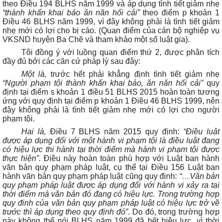
theo Điều 194 BLHS năm 1999 và áp dụng tình tiết giảm nhẹ
“thành khẩn khai báo ăn năn hối cải”
theo điểm p khoản 1
Điều 46 BLHS năm 1999, vì đây không phải là tình tiết giảm
nhẹ mới có lợi cho bị cáo. (Quan điểm của cán bộ nghiệp vụ
VKSND huyện Ba Chẽ và tham khảo một số luật gia).
Tôi đồng ý với luồng quan điểm thứ 2, được phân tích
đầy đủ bởi các căn cứ pháp lý sau đây:
Một là,
trước hết phải khẳng định tình tiết giảm nhẹ
“Người phạm tội thành khẩn khai báo, ăn năn hối cải”
quy
định tại điểm s khoản 1 điều 51 BLHS 2015 hoàn toàn tương
ứng với quy định tại điểm p khoản 1 Điều 46 BLHS 1999, nên
đây không phải là tình tiết giảm nhẹ mới có lợi cho người
phạm tội.
Hai là,
Điều 7 BLHS năm 2015 quy định:
“Điều luật
được áp dụng đối với một hành vi phạm tội là điều luật đang
có hiệu lực thi hành tại thời điểm mà hành vi phạm tội được
thực hiện”
. Điều này hoàn toàn phù hợp với Luật ban hành
văn bản quy phạm pháp luật, cụ thể tại Điều 156 Luật ban
hành văn bản quy phạm pháp luật cũng quy định:
“…Văn bản
quy phạm pháp luật được áp dụng đối với hành vi xảy ra tại
thời điểm mà văn bản đó đang có hiệu lực. Trong trường hợp
quy đinh của văn bản quy phạm pháp luật có hiệu lực trở về
trước thì áp dụng theo quy định đó”
. Do đó, trong trường hợp
này không thể nói BLHS năm 1999 đã hết hiệu lực, vì thời