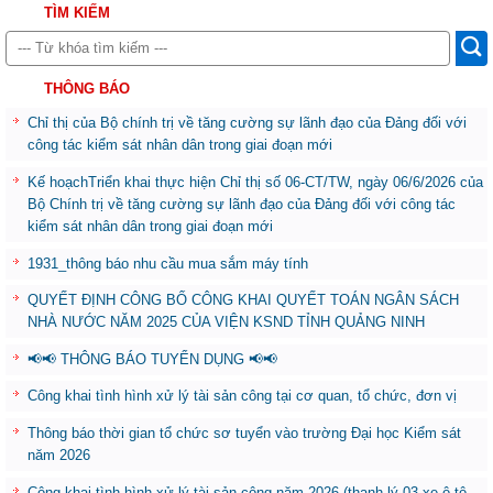
TÌM KIẾM
THÔNG BÁO
Chỉ thị của Bộ chính trị về tăng cường sự lãnh đạo của Đảng đối với
công tác kiểm sát nhân dân trong giai đoạn mới
Kế hoạchTriển khai thực hiện Chỉ thị số 06-CT/TW, ngày 06/6/2026 của
Bộ Chính trị về tăng cường sự lãnh đạo của Đảng đối với công tác
kiểm sát nhân dân trong giai đoạn mới
1931_thông báo nhu cầu mua sắm máy tính
QUYẾT ĐỊNH CÔNG BỐ CÔNG KHAI QUYẾT TOÁN NGÂN SÁCH
NHÀ NƯỚC NĂM 2025 CỦA VIỆN KSND TỈNH QUẢNG NINH
📢📢 THÔNG BÁO TUYỂN DỤNG 📢📢
Công khai tình hình xử lý tài sản công tại cơ quan, tổ chức, đơn vị
Thông báo thời gian tổ chức sơ tuyển vào trường Đại học Kiểm sát
năm 2026
Công khai tình hình xử lý tài sản công năm 2026 (thanh lý 03 xe ô tô