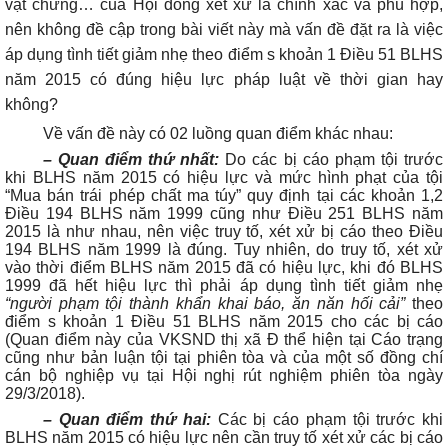
vật chứng… của Hội đồng xét xử là chính xác và phù hợp,
nên không đề cập trong bài viết này mà vấn đề đặt ra là việc
áp dụng tình tiết giảm nhẹ theo điểm s khoản 1 Điều 51 BLHS
năm 2015 có đúng hiệu lực pháp luật về thời gian hay
không?
Về vấn đề này có 02 luồng quan điểm khác nhau:
– Quan điểm thứ nhất:
Do các bị cáo phạm tội trước
khi BLHS năm 2015 có hiệu lực và mức hình phạt của tội
“Mua bán trái phép chất ma túy” quy định tại các khoản 1,2
Điều 194 BLHS năm 1999 cũng như Điều 251 BLHS năm
2015 là như nhau, nên việc truy tố, xét xử bị cáo theo Điều
194 BLHS năm 1999 là đúng. Tuy nhiên, do truy tố, xét xử
vào thời điểm BLHS năm 2015 đã có hiệu lực, khi đó BLHS
1999 đã hết hiệu lực thì phải áp dụng tình tiết giảm nhẹ
“người phạm tội thành khẩn khai báo, ăn năn hối cải”
theo
điểm s khoản 1 Điều 51 BLHS năm 2015 cho các bị cáo
(Quan điểm này của VKSND thị xã Đ thể hiện tại Cáo trạng
cũng như bản luận tội tại phiên tòa và của một số đồng chí
cán bộ nghiệp vụ tại Hội nghị rút nghiệm phiên tòa ngày
29/3/2018).
– Quan điểm thứ hai:
Các bị cáo phạm tội trước khi
BLHS năm 2015 có hiệu lực nên cần truy tố xét xử các bị cáo