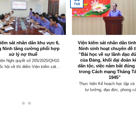
Th8
kiểm sát nhân dân khu vực 6,
Viện kiểm sát nhân dân tỉ
 Ninh tăng cường phối hợp
Ninh sinh hoạt chuyên đề t
xử lý nợ thuế
“Bài học về sự lãnh đạo đ
của Đảng, khối đại đoàn k
iện Nghị quyết số 205/2025/QH15
dân tộc, việc nắm bắt đúng
c hội về thí điểm Viện kiểm sát...
trong Cách mạng Tháng T
1945”
Thực hiện Kế hoạch học tập và 
tư tưởng, đạo đức, phong cá