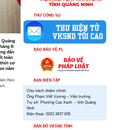
Th8
THƯ CÔNG VỤ
nh Quảng
Viện kiểm sát nhân dân tỉnh Quảng
háng 8:
Ninh tổ chức Hội nghị giao ban trực
BÁO BẢO VỆ PL
úng đắn
tuyến triển khai nhiệm vụ trọng tâm
ết toàn
tháng 8/2026
 thời cơ
Sáng ngày 03/8/2026, Viện kiểm sát nhân
ám năm
dân (VKSND) tỉnh Quảng Ninh tổ chức
Hội...
làm theo
BAN BIÊN TẬP
ch...
Chịu trách nhiệm chính:
Ông Phạm Viết Vượng – Viện trưởng
Trụ sở: Phường Cao Xanh – tỉnh Quảng
Ninh.
Điện thoại: 0203.3837.835
BẢN ĐỒ VKSND TỈNH