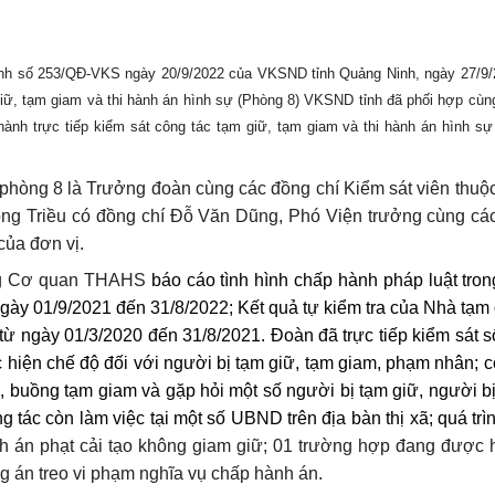
ịnh số 253/QĐ-VKS ngày 20/9/2022 của VKSND tỉnh Quảng Ninh, ngày 27/9/
giữ, tạm giam và thi hành án hình sự (Phòng 8) VKSND tỉnh đã phối hợp cù
 hành trực tiếp kiểm sát công tác tạm giữ, tạm giam và thi hành án hình sự
phòng 8 là Trưởng đoàn cùng các đồng chí Kiểm sát viên thuộ
ng Triều có đồng chí Đỗ Văn Dũng, Phó Viện trưởng cùng cá
của đơn vị.
ng Cơ quan THAHS
báo cáo tình hình chấp hành pháp luật tron
 ngày 01/9/2021 đến 31/8/2022; Kết quả tự kiểm tra của
Nhà tạm
ừ ngày 01/3/2020 đến 31/8/2021. Đoàn đã trực tiếp kiểm sát s
c hiện chế độ đối với người bị tạm giữ, tạm giam, phạm nhân; cô
ữ, buồng tạm giam và gặp hỏi một số người bị tạm giữ, người b
 tác còn làm việc tại một số UBND trên địa bàn thị xã; quá trìn
h án phạt cải tạo không giam giữ; 01 trường hợp đang được
 án treo vi phạm nghĩa vụ chấp hành án.