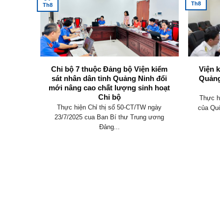
Th8
Th8
không
Chi bộ 7 thuộc Đảng bộ Viện kiểm
Viện 
y định
sát nhân dân tỉnh Quảng Ninh đổi
Quảng
mới nâng cao chất lượng sinh hoạt
Chi bộ
an hành
Thực h
Thực hiện Chỉ thị số 50-CT/TW ngày
 điều
của Quố
23/7/2025 cua Ban Bí thư Trung ương
Đảng...