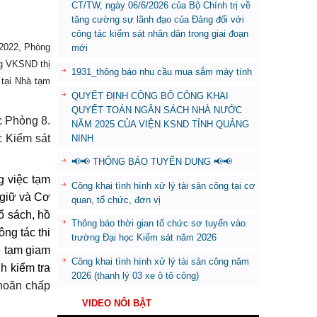
CT/TW, ngày 06/6/2026 của Bộ Chính trị về
tăng cường sự lãnh đạo của Đảng đối với
công tác kiểm sát nhân dân trong giai đoạn
2022, Phòng
mới
ng VKSND thị
1931_thông báo nhu cầu mua sắm máy tính
 tại Nhà tạm
QUYẾT ĐỊNH CÔNG BỐ CÔNG KHAI
QUYẾT TOÁN NGÂN SÁCH NHÀ NƯỚC
c Phòng 8.
NĂM 2025 CỦA VIỆN KSND TỈNH QUẢNG
c Kiểm sát
NINH
📢📢 THÔNG BÁO TUYỂN DỤNG 📢📢
g việc tạm
Công khai tình hình xử lý tài sản công tại cơ
 giữ
và Cơ
quan, tổ chức, đơn vị
ổ sách, hồ
Thông báo thời gian tổ chức sơ tuyển vào
ng tác thi
trường Đại học Kiểm sát năm 2026
ị tạm giam
Công khai tình hình xử lý tài sản công năm
h kiểm tra
2026 (thanh lý 03 xe ô tô công)
 hoãn chấp
VIDEO NỔI BẬT