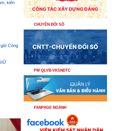
ạm, kiến
CHUYỂN ĐỔI SỐ
 giữ Công
GIỮ
PM QLVB-VKSNDTC
FANPAGE NGÀNH
04