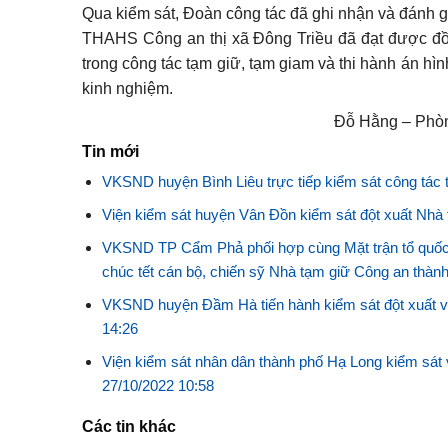
Qua kiểm sát, Đoàn công tác đã ghi nhận và đánh 
THAHS Công an thị xã Đông Triều đã đạt được đồn
trong công tác tạm giữ, tạm giam và thi hành án h
kinh nghiệm.
Đỗ Hằng – Phòng 8 VKS
Tin mới
VKSND huyện Bình Liêu trực tiếp kiểm sát công tác t
Viện kiểm sát huyện Vân Đồn kiểm sát đột xuất Nh
VKSND TP Cẩm Phả phối hợp cùng Mặt trận tổ quốc 
chúc tết cán bộ, chiến sỹ Nhà tạm giữ Công an thà
VKSND huyện Đầm Hà tiến hành kiểm sát đột xuất v
14:26
Viện kiểm sát nhân dân thành phố Hạ Long kiểm sát 
27/10/2022 10:58
Các tin khác