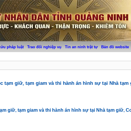
cứu pháp luật
Trao đổi nghiệp vụ
Tin an ninh trật tự
Bản đồ website
c tạm giữ, tạm giam và thi hành án hình sự tại Nhà tạm
ạm giữ, tạm giam và thi hành án hình sự tại Nhà tạm giữ, 