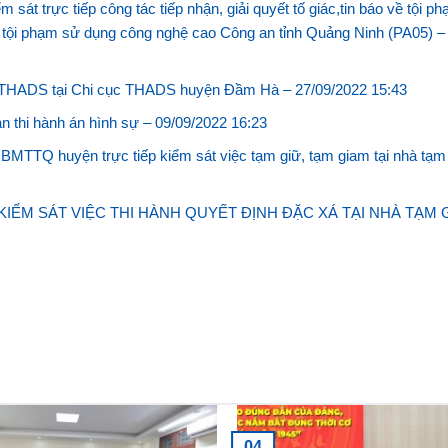
sát trực tiếp công tác tiếp nhận, giải quyết tố giác,tin báo về tội ph
g tội phạm sử dụng công nghệ cao Công an tỉnh Quảng Ninh (PA05) –
ác THADS tại Chi cục THADS huyện Đầm Hà –
27/09/2022 15:43
n thi hành án hình sự –
09/09/2022 16:23
BMTTQ huyện trực tiếp kiểm sát việc tạm giữ, tạm giam tại nhà tạm
KIỂM SÁT VIỆC THI HÀNH QUYẾT ĐỊNH ĐẶC XÁ TẠI NHÀ TẠM 
04