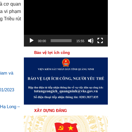
Trình
và cơ quan
chơi
ra vi phạm
Video
 Triều rút
00:00
15:55
Bảo vệ lợi ích công
giam và
01/2023
 Hạ Long –
XÂY DỰNG ĐẢNG