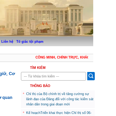
Liên hệ
Tố giác tội phạm
CÔNG MINH, CHÍNH TRỰC, KHÁCH QUAN, THẬN TR
TÌM KIẾM
 giữ, Cơ
THÔNG BÁO
Chỉ thị của Bộ chính trị về tăng cường sự
Cơ quan
lãnh đạo của Đảng đối với công tác kiểm sát
nhân dân trong giai đoạn mới
Kế hoạchTriển khai thực hiện Chỉ thị số 06-