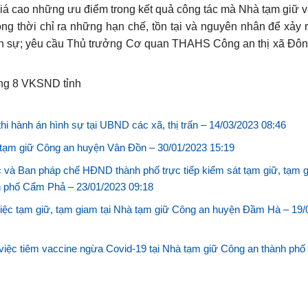
giá cao những ưu điểm trong
kết quả công tác mà Nhà tạm giữ 
g thời chỉ ra những hạn chế, tồn tại và nguyên nhân để xảy 
ình sự; yêu cầu Thủ trưởng Cơ quan THAHS Công an thị xã Đông
ND tỉnh
hi hành án hình sự tại UBND các xã, thị trấn –
14/03/2023 08:46
à tạm giữ Công an huyện Vân Đồn –
30/01/2023 15:19
và Ban pháp chế HĐND thành phố trực tiếp kiểm sát tạm giữ, tạm 
nh phố Cẩm Phả –
23/01/2023 09:18
iệc tạm giữ, tạm giam tại Nhà tạm giữ Công an huyện Đầm Hà –
19/
việc tiêm vaccine ngừa Covid-19 tại Nhà tạm giữ Công an thành phố