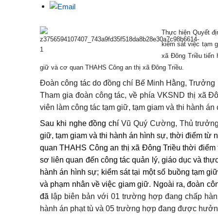
Thực hiện Quyết đ
kiểm sát việc tạm 
xã Đông Triều tiến
giữ và cơ quan THAHS Công an thị xã Đông Triều.
Đoàn công tác do đồng chí Bế Minh Hằng, Trưởng 
Tham gia đoàn công tác, về phía VKSND thị xã Đô
viên làm công tác tạm giữ, tạm giam và thi hành án 
Sau khi nghe đồng chí
Vũ Quý Cường, Thủ trưở
giữ, tạm giam và thi hành án hình sự, thời điểm từ
quan THAHS Công an thị xã Đông Triều thời điểm t
sơ liên quan đến công tác quản lý, giáo dục và thự
hành án hình sự; kiểm sát tại một số buồng tạm gi
và phạm nhân về việc giam giữ. Ngoài ra, đoàn công
đã l
ập biên bản với 01 trường hợp đang chấp hàn
hành án phạt tù và 05 trường hợp đang được hưởng