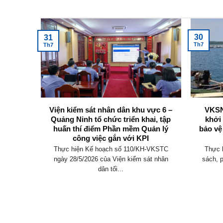
Tin tức mới nhất
30
31
Th7
Th7
inh tổ
Viện kiểm sát nhân dân khu vực 6 –
VKSN
y dựng
Quảng Ninh tổ chức triển khai, tập
khởi
iện tử
huấn thí điểm Phần mềm Quản lý
bảo vệ
h sự và
công việc gắn với KPI
c gắn
Thực hiện Kế hoạch số 110/KH-VKSTC
Thực 
ngày 28/5/2026 của Viện kiểm sát nhân
sách, 
-VKSTC
dân tối...
t nhân