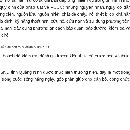
nổ, tai nạn, sự cố tại địa bàn đáp ứng nhiệm vụ trong tình hình mới
 quy định của pháp luật về PCCC; những nguyên nhân, nguy cơ dẫn
điện, nguồn lửa, nguồn nhiệt, chất dễ cháy, nổ, thiết bị có khả năn
ộ gia đình; kỹ năng thoát nạn, cứu hộ, cứu nạn và sử dụng phương tiệ
 tai nạn; xây dựng phương an cách bảo quản, bảo dưỡng, kiểm tra v
 chỗ.
số hình ảnh tại buổi tập huấn PCCC
hu hoạch để kiểm tra, đánh giá lượng kiến thức đã được học và thự
KSND tỉnh Quảng Ninh được thực hiện thường niên, đây là một tron
CC trong cuộc sống hằng ngày, góp phần giúp cho cán bộ, công chức