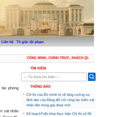
Liên hệ
Tố giác tội phạm
CÔNG MINH, CHÍNH TRỰC, KHÁCH QUAN, THẬN TRỌNG, 
TÌM KIẾM
THÔNG BÁO
 tác phòng
Chỉ thị của Bộ chính trị về tăng cường sự
lãnh đạo của Đảng đối với công tác kiểm sát
nhân dân trong giai đoạn mới
ểm sát nhân
Kế hoạchTriển khai thực hiện Chỉ thị số 06-