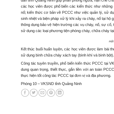
dân tỉnh Quảng Ninh góp phần phòng ngừa, hạn chế cháy, 
các học viên được phổ biến các kiến thức như những
nổ; kiến thức cơ bản về PCCC như việc quản lý, sử dụng 
sinh nhiệt và biện pháp xử lý khi xảy ra cháy, nổ tại h
thông dụng bảo vệ hiện trường các vụ cháy, nổ, sự cố,
sử dụng các loại phương tiện phòng cháy, chữa cháy tại
một 
Kết thúc buổi huấn luyện, các học viên được làm bài t
sử dụng bình chữa cháy xách tay (bình khí và bình bột).
Công tác tuyên truyền, phổ biến kiến thức PCCC tại V
dung quan trọng, thiết thực, gắn liền với an toàn PC
thực hiện tốt công tác PCCC tại đơn vị và địa phương.
Phòng 10 – VKSND tỉnh Quảng Ninh