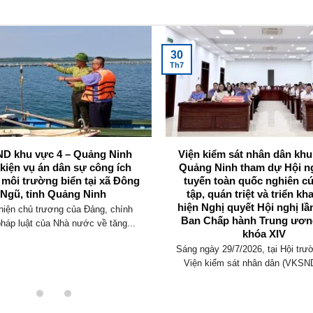
30
Th7
D khu vực 4 – Quảng Ninh
Viện kiểm sát nhân dân khu
 kiện vụ án dân sự công ích
Quảng Ninh tham dự Hội ng
 môi trường biển tại xã Đông
tuyến toàn quốc nghiên c
Ngũ, tỉnh Quảng Ninh
tập, quán triệt và triển kh
hiện Nghị quyết Hội nghị lầ
hiện chủ trương của Đảng, chính
Ban Chấp hành Trung ươn
pháp luật của Nhà nước về tăng...
khóa XIV
Sáng ngày 29/7/2026, tại Hội trư
Viện kiểm sát nhân dân (VKSND