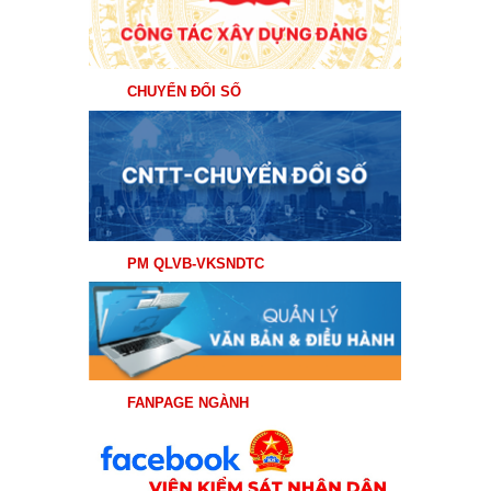
CHUYỂN ĐỔI SỐ
PM QLVB-VKSNDTC
FANPAGE NGÀNH