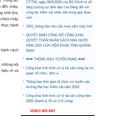
. Trong đó,
CT/TW, ngày 06/6/2026 của Bộ Chính trị về
 đến cháy,
tăng cường sự lãnh đạo của Đảng đối với
g sinh lửa,
công tác kiểm sát nhân dân trong giai đoạn
mới
n chữa cháy
à thực hành
1931_thông báo nhu cầu mua sắm máy tính
QUYẾT ĐỊNH CÔNG BỐ CÔNG KHAI
QUYẾT TOÁN NGÂN SÁCH NHÀ NƯỚC
NĂM 2025 CỦA VIỆN KSND TỈNH QUẢNG
c hành cách
NINH
📢📢 THÔNG BÁO TUYỂN DỤNG 📢📢
g những nội
Công khai tình hình xử lý tài sản công tại cơ
 hiểu rõ và
quan, tổ chức, đơn vị
Thông báo thời gian tổ chức sơ tuyển vào
trường Đại học Kiểm sát năm 2026
Công khai tình hình xử lý tài sản công năm
2026 (thanh lý 03 xe ô tô công)
VIDEO NỔI BẬT