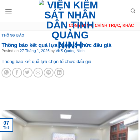
Skip
to
content
CÔNG MINH, CHÍNH TRỰC, KHÁCH Q
THÔNG BÁO
Thông báo kết quả lựa chọn tổ chức đấu giá
Posted on
27 Tháng 1, 2026
by
VKS Quảng Ninh
Thông báo kết quả lựa chọn tổ chức đấu giá
Tin tức mới nhất
07
Th8