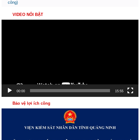
công)
VIDEO NỔI BẬT
Trình
chơi
Video
00:00
15:55
Bảo vệ lợi ích công