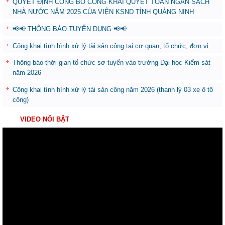
QUYẾT ĐỊNH CÔNG BỐ CÔNG KHAI QUYẾT TOÁN NGÂN SÁCH
NHÀ NƯỚC NĂM 2025 CỦA VIỆN KSND TỈNH QUẢNG NINH
📢📢 THÔNG BÁO TUYỂN DỤNG 📢📢
Công khai tình hình xử lý tài sản công tại cơ quan, tổ chức, đơn vị
Thông báo thời gian tổ chức sơ tuyển vào trường Đại học Kiểm sát
năm 2026
Công khai tình hình xử lý tài sản công năm 2026 (thanh lý 03 xe ô tô
công)
VIDEO NỔI BẬT
Trình
chơi
Video