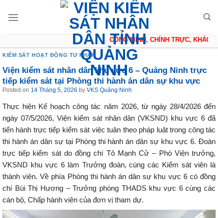
Skip
to
content
CÔNG MINH, CHÍNH TRỰC, KHÁCH QU
KIỂM SÁT HOẠT ĐỘNG TƯ PHÁP
Viện kiểm sát nhân dân khu vực 6 – Quảng Ninh trực
tiếp kiểm sát tại Phòng thi hành án dân sự khu vực
Posted on
14 Tháng 5, 2026
by
VKS Quảng Ninh
Thực hiện Kế hoạch công tác năm 2026, từ ngày 28/4/2026 đến
ngày 07/5/2026, Viện kiểm sát nhân dân (VKSND) khu vực 6 đã
tiến hành trực tiếp kiểm sát việc tuân theo pháp luật trong công tác
thi hành án dân sự tại Phòng thi hành án dân sự khu vực 6. Đoàn
trực tiếp kiểm sát do đồng chí Tô Mạnh Cử – Phó Viện trưởng,
VKSND khu vực 6 làm Trưởng đoàn, cùng các Kiểm sát viên là
thành viên. Về phía Phòng thi hành án dân sự khu vực 6 có đồng
chí Bùi Thị Hương – Trưởng phòng THADS khu vực 6 cùng các
cán bộ, Chấp hành viên của đơn vị tham dự.