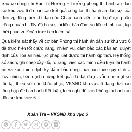
Sau đó đồng chí Bùi Thị Hương – Trưởng phòng thi hành án dân
sự khu vực 6 đã báo cáo kết quả công tác thi hành án dân sự của
đơn vị, đồng thời chỉ đạo các Chấp hành viên, cán bộ được phân
công chuẩn bị đầy đủ hồ sơ, tài liệu, bảo đảm số liệu chính xác, kịp
thời phục vụ Đoàn trực tiếp kiểm sát.
Qua kiểm sát thấy về cơ bản Phòng thi hành án dân sự khu vực 6
đã thực hiện tốt chức năng, nhiệm vụ, đảm bảo các bản án, quyết
định của Tòa án hiệu lực pháp luật được thi hành kịp thời. Hệ thống
sổ sách, ghi chép đầy đủ, rõ ràng; việc xác minh điều kiện thi hành
án và xác minh định kỳ đảm bảo đúng thời hạn theo quy định…
Tuy nhiên, bên cạnh những kết quả đã đạt được vẫn còn một số
tồn tại, thiếu sót cần khắc phục, VKSND khu vực 6 đang dự thảo
tổng hợp để ban hành Kết luận, kiến nghị đối với Phòng thi hành án
dân sự khu vực 6.
Xuân Trà – VKSND khu vực 6