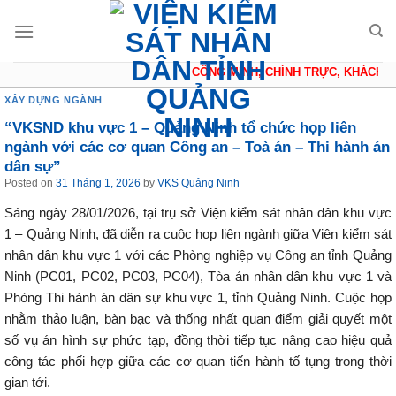
Skip
to
content
CÔNG MINH, CHÍNH TRỰC, KHÁCH QU
XÂY DỰNG NGÀNH
“VKSND khu vực 1 – Quảng Ninh tổ chức họp liên
ngành với các cơ quan Công an – Toà án – Thi hành án
dân sự”
Posted on
31 Tháng 1, 2026
by
VKS Quảng Ninh
Sáng ngày 28/01/2026, tại trụ sở Viện kiểm sát nhân dân khu vực
1 – Quảng Ninh, đã diễn ra cuộc họp liên ngành giữa Viện kiểm sát
nhân dân khu vực 1 với các Phòng nghiệp vụ Công an tỉnh Quảng
Ninh (PC01, PC02, PC03, PC04), Tòa án nhân dân khu vực 1 và
Phòng Thi hành án dân sự khu vực 1, tỉnh Quảng Ninh. Cuộc họp
nhằm thảo luận, bàn bạc và thống nhất quan điểm giải quyết một
số vụ án hình sự phức tạp, đồng thời tiếp tục nâng cao hiệu quả
công tác phối hợp giữa các cơ quan tiến hành tố tụng trong thời
gian tới.