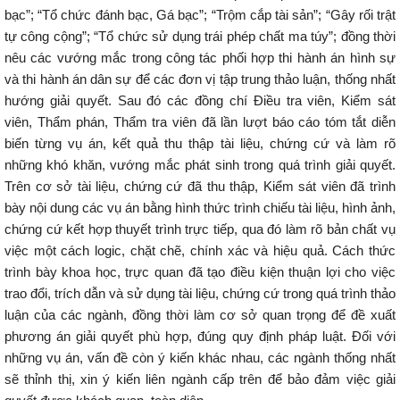
bạc”; “Tổ chức đánh bạc, Gá bạc”; “Trộm cắp tài sản”; “Gây rối trật
tự công cộng”; “Tổ chức sử dụng trái phép chất ma túy”; đồng thời
nêu các vướng mắc trong công tác phối hợp thi hành án hình sự
và thi hành án dân sự để các đơn vị tập trung thảo luận, thống nhất
hướng giải quyết. Sau đó các đồng chí Điều tra viên, Kiểm sát
viên, Thẩm phán, Thẩm tra viên đã lần lượt báo cáo tóm tắt diễn
biến từng vụ án, kết quả thu thập tài liệu, chứng cứ và làm rõ
những khó khăn, vướng mắc phát sinh trong quá trình giải quyết.
Trên cơ sở tài liệu, chứng cứ đã thu thập, Kiểm sát viên đã trình
bày nội dung các vụ án bằng hình thức trình chiếu tài liệu, hình ảnh,
chứng cứ kết hợp thuyết trình trực tiếp, qua đó làm rõ bản chất vụ
việc một cách logic, chặt chẽ, chính xác và hiệu quả. Cách thức
trình bày khoa học, trực quan đã tạo điều kiện thuận lợi cho việc
trao đổi, trích dẫn và sử dụng tài liệu, chứng cứ trong quá trình thảo
luận của các ngành, đồng thời làm cơ sở quan trọng để đề xuất
phương án giải quyết phù hợp, đúng quy định pháp luật. Đối với
những vụ án, vấn đề còn ý kiến khác nhau, các ngành thống nhất
sẽ thỉnh thị, xin ý kiến liên ngành cấp trên để bảo đảm việc giải