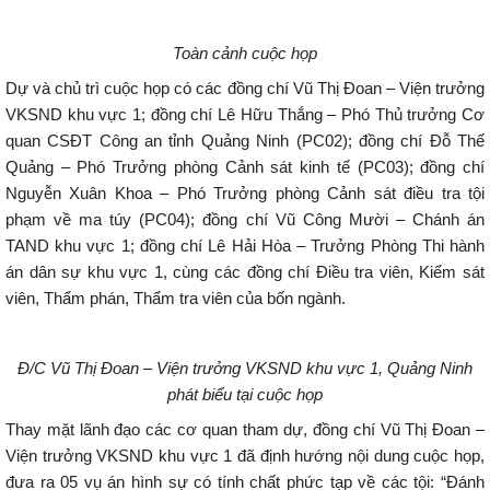
Toàn cảnh cuộc họp
Dự và chủ trì cuộc họp có các đồng chí Vũ Thị Đoan – Viện trưởng
VKSND khu vực 1; đồng chí Lê Hữu Thắng – Phó Thủ trưởng Cơ
quan CSĐT Công an tỉnh Quảng Ninh (PC02); đồng chí Đỗ Thế
Quảng – Phó Trưởng phòng Cảnh sát kinh tế (PC03); đồng chí
Nguyễn Xuân Khoa – Phó Trưởng phòng Cảnh sát điều tra tội
phạm về ma túy (PC04); đồng chí Vũ Công Mười – Chánh án
TAND khu vực 1; đồng chí Lê Hải Hòa – Trưởng Phòng Thi hành
án dân sự khu vực 1, cùng các đồng chí Điều tra viên, Kiểm sát
viên, Thẩm phán, Thẩm tra viên của bốn ngành.
Đ/C Vũ Thị Đoan – Viện trưởng VKSND khu vực 1, Quảng Ninh
phát biểu tại cuộc họp
Thay mặt lãnh đạo các cơ quan tham dự, đồng chí Vũ Thị Đoan –
Viện trưởng VKSND khu vực 1 đã định hướng nội dung cuộc họp,
đưa ra 05 vụ án hình sự có tính chất phức tạp về các tội: “Đánh