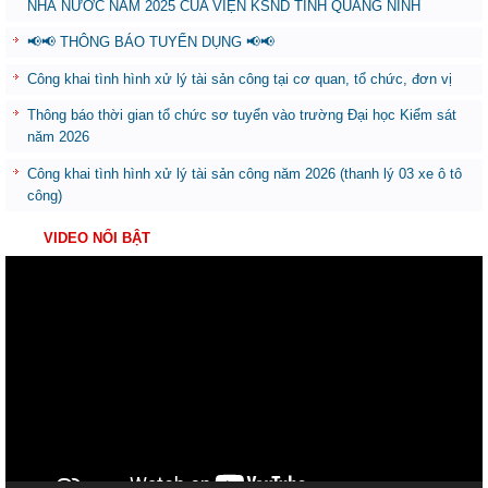
NHÀ NƯỚC NĂM 2025 CỦA VIỆN KSND TỈNH QUẢNG NINH
📢📢 THÔNG BÁO TUYỂN DỤNG 📢📢
Công khai tình hình xử lý tài sản công tại cơ quan, tổ chức, đơn vị
Thông báo thời gian tổ chức sơ tuyển vào trường Đại học Kiểm sát
năm 2026
Công khai tình hình xử lý tài sản công năm 2026 (thanh lý 03 xe ô tô
công)
VIDEO NỔI BẬT
Trình
chơi
Video