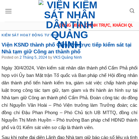
Skip
to
content
CÔNG MINH, CHÍNH TRỰC, KHÁCH QUAN, 
KIỂM SÁT HOẠT ĐỘNG TƯ PHÁP
Viện KSND thành phố Cẩm Phả trực tiếp kiểm sát tại
Nhà tạm giữ Công an thành phố
Posted on
2 Tháng 5, 2024
by
VKS Quảng Ninh
Ngày 30/4/2024, Viện kiểm sát nhân dân thành phố Cẩm Phả phối
hợp với Ủy ban Mặt trận Tổ quốc và Ban pháp chế Hội đồng nhân
dân thành phố tiến hành kiểm tra, giám sát việc chấp hành pháp
luật trong công tác tạm giữ, tạm giam và thi hành án hình sự tại
Nhà tạm giữ Công an thành phố Cẩm Phả. Đoàn công tác do đồng
chí Nguyễn Văn Hoài – Phó Viện trưởng làm Trưởng đoàn; các
đồng chí Đậu Phan Phong – Phó Chủ tịch UB MTTQ, đồng chí
Nguyễn Thị Minh Huyền – Phó trưởng Ban pháp chế HĐND thành
phố và 01 Kiểm sát viên sơ cấp là thành viên.
Sau khi nghe đại diện Lãnh đạo Nhà tạm giữ báo cáo số liệu và tình