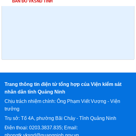
BẢN ĐỒ VKSND TỈNH
Trang thông tin điện tử tổng hợp của Viện kiểm sát
nhân dân tỉnh Quảng Ninh
Chịu trách nhiệm chính: Ông Phạm Viết Vượng - Viện
trưởng
Trụ sở: Tổ 4A, phường Bãi Cháy - Tỉnh Quảng Ninh
Điện thoại: 0203.3837.835; Email:
phongtk.vksnd@quangninh.gov.vn