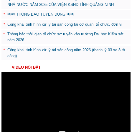
NHÀ NƯỚC NĂM 2025 CỦA VIỆN KSND TỈNH QUẢNG NINH
📢📢 THÔNG BÁO TUYỂN DỤNG 📢📢
Công khai tình hình xử lý tài sản công tại cơ quan, tổ chức, đơn vị
Thông báo thời gian tổ chức sơ tuyển vào trường Đại học Kiểm sát
năm 2026
Công khai tình hình xử lý tài sản công năm 2026 (thanh lý 03 xe ô tô
công)
VIDEO NỔI BẬT
Trình
chơi
Video