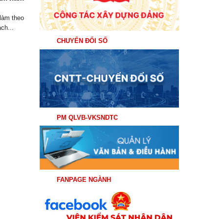
Hội...
làm theo
ch...
CHUYỂN ĐỔI SỐ
PM QLVB-VKSNDTC
FANPAGE NGÀNH