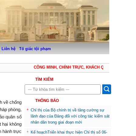
Liên hệ
Tố giác tội phạm
CÔNG MINH, CHÍNH TRỰC, KHÁCH QUAN, THẬN TRỌNG,
TÌM KIẾM
THÔNG BÁO
nh về chống
pháp phòng,
Chỉ thị của Bộ chính trị về tăng cường sự
lãnh đạo của Đảng đối với công tác kiểm sát
bảo quân số
nhân dân trong giai đoạn mới
t hại không
n hành trực
Kế hoạchTriển khai thực hiện Chỉ thị số 06-