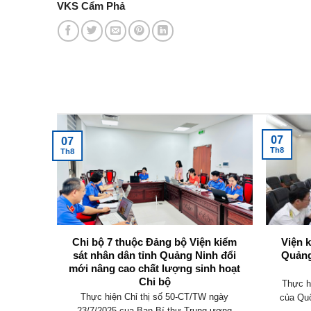
VKS Cẩm Phả
Tin tức mới nhất
07
07
Th8
Th8
không
Chi bộ 7 thuộc Đảng bộ Viện kiểm
Viện 
y định
sát nhân dân tỉnh Quảng Ninh đổi
Quảng
mới nâng cao chất lượng sinh hoạt
Chi bộ
an hành
Thực h
Thực hiện Chỉ thị số 50-CT/TW ngày
 điều
của Quố
23/7/2025 cua Ban Bí thư Trung ương