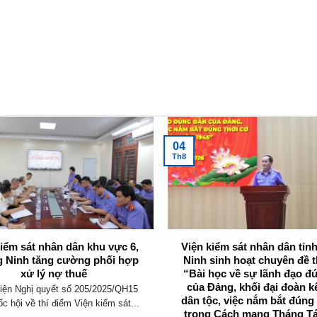
04
Th8
kiểm sát nhân dân khu vực 6,
Viện kiểm sát nhân dân tỉ
 Ninh tăng cường phối hợp
Ninh sinh hoạt chuyên đề t
xử lý nợ thuế
“Bài học về sự lãnh đạo đ
của Đảng, khối đại đoàn k
iện Nghị quyết số 205/2025/QH15
dân tộc, việc nắm bắt đúng
c hội về thí điểm Viện kiểm sát...
trong Cách mạng Tháng T