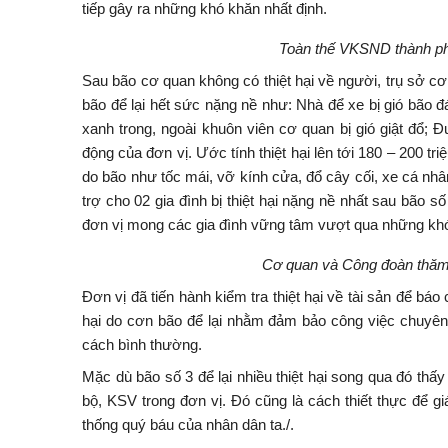
tiếp gây ra những khó khăn nhất định.
Toàn thế VKSND thành ph
Sau bão cơ quan không có thiệt hại về người, trụ sở c
bão để lại hết sức nặng nề như: Nhà để xe bị gió bão đ
xanh trong, ngoài khuôn viên cơ quan bị gió giật đổ;
động của đơn vị. Ước tính thiệt hại lên tới 180 – 200 t
do bão như tốc mái, vỡ kính cửa, đổ cây cối, xe cá nhân
trợ cho 02 gia đình bị thiệt hại nặng nề nhất sau bão s
đơn vị mong các gia đình vững tâm vượt qua những kh
Cơ quan và Công đoàn thăm hỏ
Đơn vị đã tiến hành kiểm tra thiệt hại về tài sản để b
hại do cơn bão để lại nhằm đảm bảo công việc chuyê
cách bình thường.
Mặc dù bão số 3 để lại nhiều thiệt hại song qua đó thấy
bộ, KSV trong đơn vị. Đó cũng là cách thiết thực để gi
thống quý báu của nhân dân ta./.