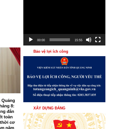
Trình
chơi
Video
00:00
15:55
Bảo vệ lợi ích công
04
Th8
nh Quảng
Viện kiểm sát nhân dân tỉnh Quảng
háng 8:
Ninh tổ chức Hội nghị giao ban trực
XÂY DỰNG ĐẢNG
úng đắn
tuyến triển khai nhiệm vụ trọng tâm
ết toàn
tháng 8/2026
 thời cơ
Sáng ngày 03/8/2026, Viện kiểm sát nhân
ám năm
dân (VKSND) tỉnh Quảng Ninh tổ chức