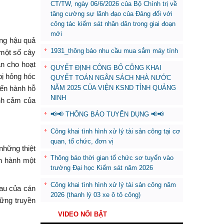
CT/TW, ngày 06/6/2026 của Bộ Chính trị về
tăng cường sự lãnh đạo của Đảng đối với
công tác kiểm sát nhân dân trong giai đoạn
mới
ững hậu quả
1931_thông báo nhu cầu mua sắm máy tính
 một số cây
ăn cho hoạt
QUYẾT ĐỊNH CÔNG BỐ CÔNG KHAI
bị hỏng hóc
QUYẾT TOÁN NGÂN SÁCH NHÀ NƯỚC
NĂM 2025 CỦA VIỆN KSND TỈNH QUẢNG
iến hành hỗ
NINH
ình cảm của
📢📢 THÔNG BÁO TUYỂN DỤNG 📢📢
Công khai tình hình xử lý tài sản công tại cơ
quan, tổ chức, đơn vị
những thiệt
Thông báo thời gian tổ chức sơ tuyển vào
n hành một
trường Đại học Kiểm sát năm 2026
Công khai tình hình xử lý tài sản công năm
hau của cán
2026 (thanh lý 03 xe ô tô công)
hững truyền
VIDEO NỔI BẬT