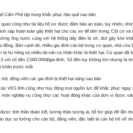
ố Cẩm Phả tập trung khắc phục hậu quả sau bão
ơ quan cũng như tài liệu hồ sơ được đảm bảo an toàn, tuy nhiên, nh
ánh sập hoàn toàn gây thiệt hại cho các xe để bên trong; Cột cờ và
 Đường ống nước cùng với hệ thống dây điện bị vỡ, đứt gây khó kh
riệu đồng. Bên cạnh đó, nhiều gia đình cán bộ trong cơ quan, nhà cửa 
 bị hư hỏng và nhiều tài sản cá nhân khác bị thiệt hại. Cơ quan đã t
ố 3 với số tiền 2.000.000đ/gia đình. Số tiền tuy không lớn nhưng là t
ó khăn trước mắt.
i, động viên các gia đình bị thiệt hại nặng sau bão
áo cáo VKS tỉnh cũng như huy động mọi nguồn lực để khắc phục ngay 
n môn nghiệp vụ cũng như các hoạt động khác của đơn vị được vậ
 được tinh thần đoàn kết, tương thân tương ái, hỗ trợ giúp đỡ lẫn n
áo dục tư tưởng cho cán bộ, đảng viên, đặc biệt là cán bộ trẻ về n