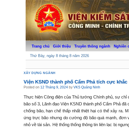
Skip
to
content
Trang chủ
Giới thiệu
Truyền thống ngành
Nghiên 
Thứ Bảy, ngày 8 tháng 8 năm 2026
XÂY DỰNG NGÀNH
Viện KSND thành phố Cẩm Phả tích cực khắc p
Posted on
12 Tháng 9, 2024
by
VKS Quảng Ninh
Thực hiện Công điện của Thủ tướng Chính phủ, sự chỉ 
bão số 3, Lãnh đạo Viện KSND thành phố Cẩm Phả đã quá
chống bão, hạn chế thấp nhất thiệt hại có thể xảy ra.
ứng trực bão nhưng do cường độ bão quá mạnh, đơn vị 
nhỏ về tài sản. Hệ thống thống thông tin liên lạc bị ngư