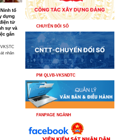
Ninh tổ
Viện kiểm sát nhân dân khu vực 6 –
ây dựng
Quảng Ninh tổ chức triển khai, tập
điện tử
huấn thí điểm Phần mềm Quản lý
CHUYỂN ĐỔI SỐ
nh sự và
công việc gắn với KPI
ệc gắn
Thực hiện Kế hoạch số 110/KH-VKSTC
ngày 28/5/2026 của Viện kiểm sát nhân
H-VKSTC
dân tối...
sát nhân
PM QLVB-VKSNDTC
FANPAGE NGÀNH