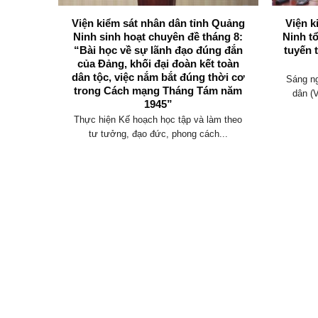
 Viện
Viện kiểm sát nhân dân tỉnh Quảng
Viện k
g Ninh
Ninh sinh hoạt chuyên đề tháng 8:
Ninh t
 tham
“Bài học về sự lãnh đạo đúng đắn
tuyến 
thảo Bộ
của Đảng, khối đại đoàn kết toàn
đổi)
dân tộc, việc nắm bắt đúng thời cơ
Sáng ng
trong Cách mạng Tháng Tám năm
uốc hội
dân (
1945”
 dân...
Thực hiện Kế hoạch học tập và làm theo
tư tưởng, đạo đức, phong cách...