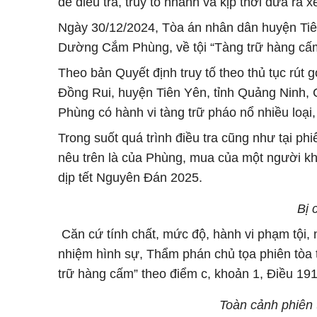
để điều tra, truy tố nhanh và kịp thời đưa ra 
Ngày 30/12/2024, Tòa án nhân dân huyện Tiên 
Dường Cắm Phùng, về tội “Tàng trữ hàng cấ
Theo bản Quyết định truy tố theo thủ tục rút 
Đồng Rui, huyện Tiên Yên, tỉnh Quảng Ninh,
Phùng có hành vi tàng trữ pháo nổ nhiều loại
Trong suốt quá trình điều tra cũng như tại p
nêu trên là của Phùng, mua của một người kh
dịp tết Nguyên Đán 2025.
Bị
Căn cứ tính chất, mức độ, hành vi phạm tội, n
nhiệm hình sự, Thẩm phán chủ tọa phiên tòa 
trữ hàng cấm” theo điểm c, khoản 1, Điều 191
Toàn cảnh phiên