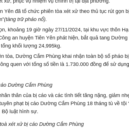
xét xử, phục vụ nhiệm vụ chính trị tại địa phương.
Yên đã tổ chức phiên tòa xét xử theo thủ tục rút gọn b
m”
(tàng trữ pháo nổ).
gọn, khoảng 19 giờ ngày 27/11/2024, tại khu vực thôn Hạ
 Công an huyện Tiên Yên phát hiện, bắt quả tang Dườn
, tổng khối lượng 24,995kg.
hiên tòa, Dường Cắm Phùng khai nhận toàn bộ số pháo bị
ông quen với tổng số tiền là 1.730.000 đồng để sử dụng
 cáo Dường Cắm Phùng
hân thân của bị cáo và các tình tiết tăng nặng, giảm nh
tuyên phạt bị cáo Dường Cắm Phùng 18 tháng tù về tội
 Bộ luật hình sự.
 toà xét xử bị cáo Dường Cắm Phùng