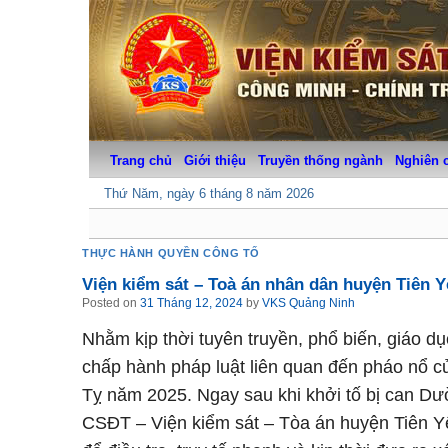
Skip
to
content
Trang chủ
Giới thiệu
Truyền thống ngành
Nghiên 
Thứ Năm, ngày 6 tháng 8 năm 2026
THỰC HÀNH QUYỀN CÔNG TỐ
Viện kiểm sát – Toà án nhân dân huyện Tiên Y
Posted on
31 Tháng 12, 2024
by
VKS Quảng Ninh
Nhằm kịp thời tuyên truyền, phổ biến, giáo d
chấp hành pháp luật liên quan đến pháo nổ c
Tỵ năm 2025. Ngay sau khi khởi tố bị can D
CSĐT – Viện kiểm sát – Tòa án huyện Tiên Yên