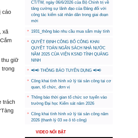
CT/TW, ngày 06/6/2026 của Bộ Chính trị về
tăng cường sự lãnh đạo của Đảng đối với
ị cáo
công tác kiểm sát nhân dân trong giai đoạn
mới
, xã
1931_thông báo nhu cầu mua sắm máy tính
g Cắm
QUYẾT ĐỊNH CÔNG BỐ CÔNG KHAI
QUYẾT TOÁN NGÂN SÁCH NHÀ NƯỚC
NĂM 2025 CỦA VIỆN KSND TỈNH QUẢNG
 thu giữ
NINH
 trong
📢📢 THÔNG BÁO TUYỂN DỤNG 📢📢
Công khai tình hình xử lý tài sản công tại cơ
quan, tổ chức, đơn vị
Thông báo thời gian tổ chức sơ tuyển vào
ẹ trách
trường Đại học Kiểm sát năm 2026
 “Tàng
Công khai tình hình xử lý tài sản công năm
2026 (thanh lý 03 xe ô tô công)
VIDEO NỔI BẬT