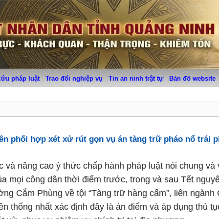
cứu pháp luật
Trao đổi nghiệp vụ
Tin an ninh trật tự
Bản đồ website
ên phối hợp xét xử rút gọn vụ án tàng trữ pháo nổ trái 
ục và nâng cao ý thức chấp hành pháp luật nói chung và 
ủa mọi công dân thời điểm trước, trong và sau Tết nguy
ường Cắm Phùng về tội “Tàng trữ hàng cấm”, liên ngành
 thống nhất xác định đây là án điểm và áp dụng thủ tụ