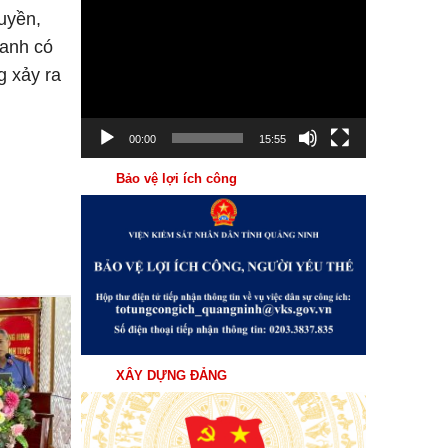
Trình
uyền,
chơi
ranh có
Video
g xảy ra
00:00
15:55
Bảo vệ lợi ích công
31
Th7
XÂY DỰNG ĐẢNG