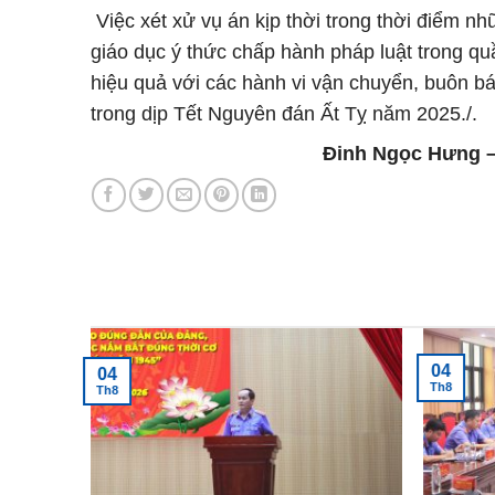
Việc xét xử vụ án kịp thời trong thời điểm 
giáo dục ý thức chấp hành pháp luật trong q
hiệu quả với các hành vi vận chuyển, buôn bán
trong dịp Tết Nguyên đán Ất Tỵ năm 2025./.
Đinh Ngọc Hưng – Viện KS
Tin tức mới nhất
04
04
Th8
Th8