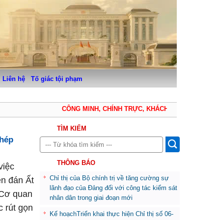
Liên hệ
Tố giác tội phạm
CÔNG MINH, CHÍNH TRỰC, KHÁCH QUAN, THẬN TRỌN
TÌM KIẾM
phép
THÔNG BÁO
việc
Chỉ thị của Bộ chính trị về tăng cường sự
ên đán Ất
lãnh đạo của Đảng đối với công tác kiểm sát
 Cơ quan
nhân dân trong giai đoạn mới
c rút gọn
Kế hoạchTriển khai thực hiện Chỉ thị số 06-