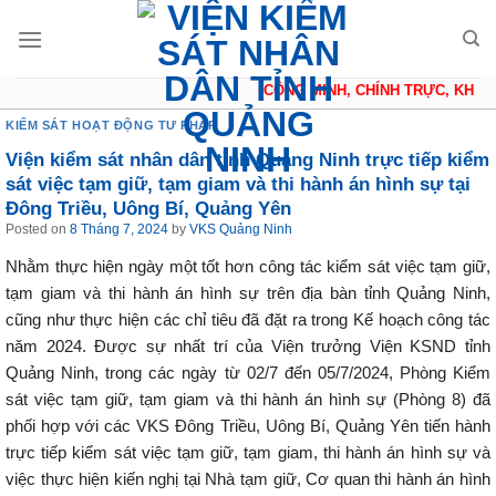
Skip
to
content
CÔNG MINH, CHÍNH TRỰC, KHÁCH
KIỂM SÁT HOẠT ĐỘNG TƯ PHÁP
Viện kiểm sát nhân dân tỉnh Quảng Ninh trực tiếp kiểm
sát việc tạm giữ, tạm giam và thi hành án hình sự tại
Đông Triều, Uông Bí, Quảng Yên
Posted on
8 Tháng 7, 2024
by
VKS Quảng Ninh
Nhằm thực hiện ngày một tốt hơn công tác kiểm sát việc tạm giữ,
tạm giam và thi hành án hình sự trên địa bàn tỉnh Quảng Ninh,
cũng như thực hiện các chỉ tiêu đã đặt ra trong Kế hoạch công tác
năm 2024. Được sự nhất trí của Viện trưởng Viện KSND tỉnh
Quảng Ninh, trong các ngày từ 02/7 đến 05/7/2024, Phòng Kiểm
sát việc tạm giữ, tạm giam và thi hành án hình sự (Phòng 8) đã
phối hợp với các VKS Đông Triều, Uông Bí, Quảng Yên tiến hành
trực tiếp kiểm sát việc tạm giữ, tạm giam, thi hành án hình sự và
việc thực hiện kiến nghị tại Nhà tạm giữ, Cơ quan thi hành án hình