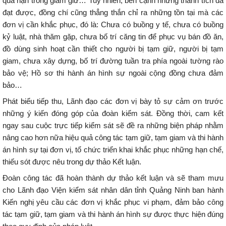
quá hạn trong giam giữ… Tuy nhiên, bên cạnh những thành tích đã
đạt được, đồng chí cũng thẳng thắn chỉ ra những tồn tại mà các
đơn vị cần khắc phục, đó là: Chưa có buồng y tế, chưa có buồng
kỷ luật, nhà thăm gặp, chưa bố trí căng tin để phục vụ bán đồ ăn,
đồ dùng sinh hoạt cần thiết cho người bị tạm giữ, người bị tạm
giam, chưa xây dựng, bố trí đường tuần tra phía ngoài tường rào
bảo vệ; Hồ sơ thi hành án hình sự ngoài cộng đồng chưa đảm
bảo…
Phát biểu tiếp thu, Lãnh đạo các đơn vị bày tỏ sự cảm ơn trước
những ý kiến đóng góp của đoàn kiểm sát. Đồng thời, cam kết
ngay sau cuộc trực tiếp kiểm sát sẽ đề ra những biện pháp nhằm
nâng cao hơn nữa hiệu quả công tác tạm giữ, tạm giam và thi hành
án hình sự tại đơn vị, tổ chức triển khai khắc phục những hạn chế,
thiếu sót được nêu trong dự thảo Kết luận.
Đoàn công tác đã hoàn thành dự thảo kết luận và sẽ tham mưu
cho Lãnh đạo Viện kiểm sát nhân dân tỉnh Quảng Ninh ban hành
Kiến nghị yêu cầu các đơn vị khắc phục vi phạm, đảm bảo công
tác tạm giữ, tạm giam và thi hành án hình sự được thực hiện đúng