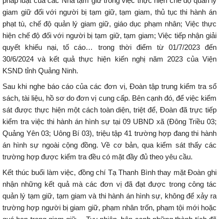
pháp luật của các Nhà tạm giữ trong việc thực hiện chế độ quản lý
giam giữ đối với người bị tạm giữ, tạm giam, thủ tục thi hành án
phạt tù, chế độ quản lý giam giữ, giáo dục phạm nhân; Việc thực
hiện chế độ đối với người bị tạm giữ, tạm giam; Việc tiếp nhận giải
quyết khiếu nại, tố cáo… trong thời điểm từ 01/7/2023 đến
30/6/2024 và kết quả thực hiện kiến nghị năm 2023 của Viện
KSND tỉnh Quảng Ninh.
Sau khi nghe báo cáo của các đơn vị, Đoàn tập trung kiểm tra sổ
sách, tài liệu, hồ sơ do đơn vị cung cấp. Bên cạnh đó, để việc kiểm
sát được thực hiện một cách toàn diện, triệt để, Đoàn đã trực tiếp
kiểm tra việc thi hành án hình sự tại 09 UBND xã (Đông Triều 03;
Quảng Yên 03; Uông Bí 03), triệu tập 41 trường hợp đang thi hành
án hình sự ngoài cộng đồng. Về cơ bản, qua kiểm sát thấy các
trường hợp được kiểm tra đều có mặt đầy đủ theo yêu cầu.
Kết thúc buổi làm việc, đồng chí Tạ Thanh Bình thay mặt Đoàn ghi
nhận những kết quả mà các đơn vị đã đạt được trong công tác
quản lý tạm giữ, tạm giam và thi hành án hình sự, không để xảy ra
trường hợp người bị giam giữ, phạm nhân trốn, phạm tội mới hoặc