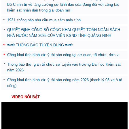
Bộ Chính trị về tăng cường sự lãnh đạo của Đảng đối với công tác
kiểm sát nhân dân trong giai đoạn mới
1931_thông báo nhu cầu mua sắm máy tính
QUYẾT ĐỊNH CÔNG BỐ CÔNG KHAI QUYẾT TOÁN NGÂN SÁCH
NHÀ NƯỚC NĂM 2025 CỦA VIỆN KSND TỈNH QUẢNG NINH
📢📢 THÔNG BÁO TUYỂN DỤNG 📢📢
Công khai tình hình xử lý tài sản công tại cơ quan, tổ chức, đơn vị
Thông báo thời gian tổ chức sơ tuyển vào trường Đại học Kiểm sát
năm 2026
Công khai tình hình xử lý tài sản công năm 2026 (thanh lý 03 xe ô tô
công)
VIDEO NỔI BẬT
Trình
chơi
Video