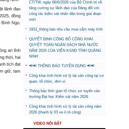
CT/TW, ngày 06/6/2026 của Bộ Chính trị về
tăng cường sự lãnh đạo của Đảng đối với
ặt lãnh đạo
công tác kiểm sát nhân dân trong giai đoạn
 2025, đồng
mới
n Bính Ngọ.
1931_thông báo nhu cầu mua sắm máy tính
QUYẾT ĐỊNH CÔNG BỐ CÔNG KHAI
QUYẾT TOÁN NGÂN SÁCH NHÀ NƯỚC
ng an tỉnh
NĂM 2025 CỦA VIỆN KSND TỈNH QUẢNG
NINH
g thời, hai
nh tích đạt
📢📢 THÔNG BÁO TUYỂN DỤNG 📢📢
ạm giữ, tạm
Công khai tình hình xử lý tài sản công tại cơ
quan, tổ chức, đơn vị
Thông báo thời gian tổ chức sơ tuyển vào
trường Đại học Kiểm sát năm 2026
Công khai tình hình xử lý tài sản công năm
2026 (thanh lý 03 xe ô tô công)
VIDEO NỔI BẬT