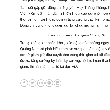
Tại buổi gặp gỡ, đồng chí Nguyễn Huy Thắng Thắng, P
Viện kiểm sát nhân dân tỉnh đánh giá cao sự phối hợp 
thời đề nghị Lãnh đạo đơn vị tăng cường các biện phá
Đồng chí cũng không quên gửi lời chúc mừng năm mới tới
Cán bộ, chiến sĩ Trại giam Quảng Ninh
Trong không khí phấn khởi, xúc động của những ngày
Quảng Ninh đã phát biểu cảm ơn sự quan tâm, động viên
cơ sở giam giữ đều quyết tâm trong thời gian tới sẽ tiếp
được, tăng cường kỷ luật, kỷ cương, nỗ lực hoàn thành
giam, thi hành án phạt tù tại đơn vị./.
Phòng 8 – Viện KS
Tin tức mới nhất