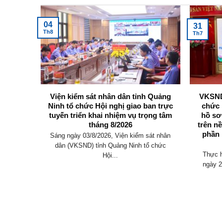
04
31
Th8
Th7
 Quảng
Viện kiểm sát nhân dân tỉnh Quảng
VKSND
áng 8:
Ninh tổ chức Hội nghị giao ban trực
chức 
ng đắn
tuyến triển khai nhiệm vụ trọng tâm
hồ sơ
 toàn
tháng 8/2026
trên n
thời cơ
phần 
Sáng ngày 03/8/2026, Viện kiểm sát nhân
m năm
dân (VKSND) tỉnh Quảng Ninh tổ chức
Thực 
Hội...
àm theo
ngày 2
h...