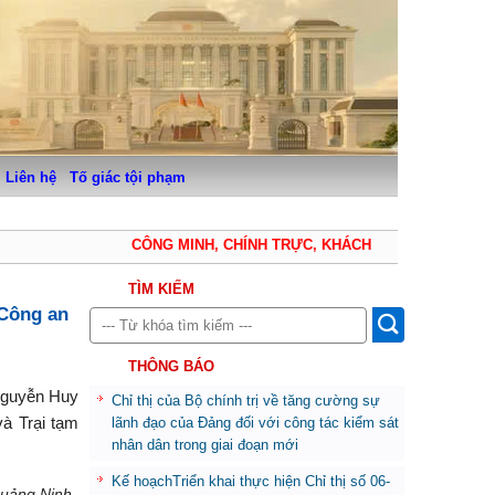
Liên hệ
Tố giác tội phạm
CÔNG MINH, CHÍNH TRỰC, KHÁCH QUAN, THẬN TRỌN
TÌM KIẾM
 Công an
THÔNG BÁO
 Nguyễn Huy
Chỉ thị của Bộ chính trị về tăng cường sự
và Trại tạm
lãnh đạo của Đảng đối với công tác kiểm sát
nhân dân trong giai đoạn mới
Kế hoạchTriển khai thực hiện Chỉ thị số 06-
Quảng Ninh