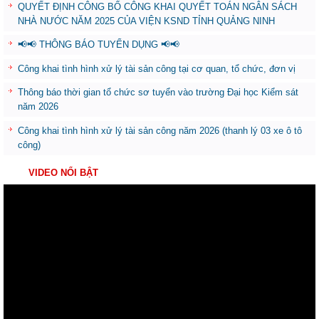
QUYẾT ĐỊNH CÔNG BỐ CÔNG KHAI QUYẾT TOÁN NGÂN SÁCH
NHÀ NƯỚC NĂM 2025 CỦA VIỆN KSND TỈNH QUẢNG NINH
📢📢 THÔNG BÁO TUYỂN DỤNG 📢📢
Công khai tình hình xử lý tài sản công tại cơ quan, tổ chức, đơn vị
Thông báo thời gian tổ chức sơ tuyển vào trường Đại học Kiểm sát
năm 2026
Công khai tình hình xử lý tài sản công năm 2026 (thanh lý 03 xe ô tô
công)
VIDEO NỔI BẬT
Trình
chơi
Video