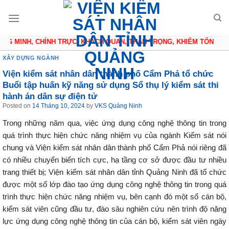
Skip
to
content
G MINH, CHÍNH TRỰC, KHÁCH QUAN, THẬN TRỌNG, KHIÊM TỐN
XÂY DỰNG NGÀNH
Viện kiểm sát nhân dân thành phố Cẩm Phả tổ chức
Buổi tập huấn kỹ năng sử dụng Sổ thụ lý kiểm sát thi
hành án dân sự điện tử
Posted on
14 Tháng 10, 2024
by
VKS Quảng Ninh
Trong những năm qua, việc ứng dụng công nghệ thông tin trong
quá trình thực hiện chức năng nhiệm vụ của ngành Kiểm sát nói
chung và Viện kiểm sát nhân dân thành phố Cẩm Phả nói riêng đã
có nhiều chuyển biến tích cực, hạ tầng cơ sở được đầu tư nhiều
trang thiết bị; Viện kiểm sát nhân dân tỉnh Quảng Ninh đã tổ chức
được một số lớp đào tạo ứng dụng công nghệ thông tin trong quá
trình thực hiện chức năng nhiệm vụ, bên cạnh đó một số cán bộ,
kiểm sát viên cũng đầu tư, đào sâu nghiên cứu nên trình độ năng
lực ứng dụng công nghệ thông tin của cán bộ, kiểm sát viên ngày