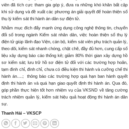
viên đã tích cực tham gia góp ý, đưa ra những khó khăn bất cập
khi sử dụng và đề xuất các phương án giải quyết để hoàn thiện sổ
thụ lý kiểm sát thi hành án dân sự điện tử.
Nhằm mục đích đẩy mạnh ứng dụng công nghệ thông tin, chuyển
đổi số trong ngành Kiểm sát nhân dân, việc hoàn thiện sổ thụ lý
điện tử giúp lãnh đạo Viện, cán bộ, kiểm sát viên phụ trách quản lý,
theo dõi, kiểm sát nhanh chóng, chặt chẽ, đầy đủ hơn, cung cấp số
liệu xây dựng báo cáo thống kê; giảm 80% thời gian xây dựng hồ
sơ kiểm sát; lưu trữ hồ sơ điện tử đối với các trường hợp hoãn,
tạm đình chỉ, đình chỉ, chưa có điều kiện thi hành và cưỡng chế thi
hành án….; thông báo các trường hợp quá hạn ban hành quyết
định thi hành án và quá hạn giao quyết định thi hành án. Qua đó,
góp phần thực hiện tốt hơn nhiệm vụ của VKSND về tăng cường
trách nhiệm quản lý, kiểm sát hiệu quả hoạt động thi hành án dân
sự.
Thanh Hải – VKSCP