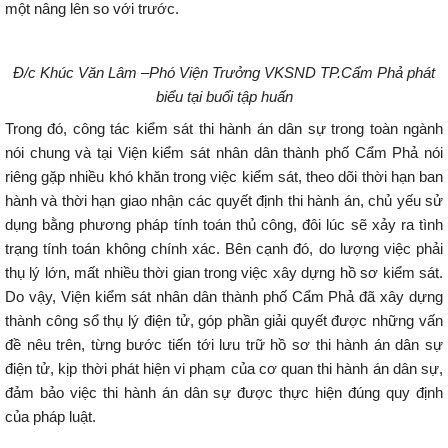
một nâng lên so với trước.
Đ/c Khúc Văn Lâm –Phó Viện Trưởng VKSND TP.Cẩm Phả phát
biểu tại buổi tập huấn
Trong đó, công tác kiểm sát thi hành án dân sự trong toàn ngành
nói chung và tại Viện kiểm sát nhân dân thành phố Cẩm Phả nói
riêng gặp nhiều khó khăn trong việc kiểm sát, theo dõi thời hạn ban
hành và thời hạn giao nhận các quyết định thi hành án, chủ yếu sử
dụng bằng phương pháp tính toán thủ công, đôi lúc sẽ xảy ra tình
trạng tính toán không chính xác. Bên cạnh đó, do lượng việc phải
thụ lý lớn, mất nhiều thời gian trong việc xây dựng hồ sơ kiểm sát.
Do vậy, Viện kiểm sát nhân dân thành phố Cẩm Phả đã xây dựng
thành công sổ thụ lý điện tử, góp phần giải quyết được những vấn
đề nêu trên, từng bước tiến tới lưu trữ hồ sơ thi hành án dân sự
điện tử, kịp thời phát hiện vi phạm của cơ quan thi hành án dân sự,
đảm bảo việc thi hành án dân sự được thực hiện đúng quy định
của pháp luật.