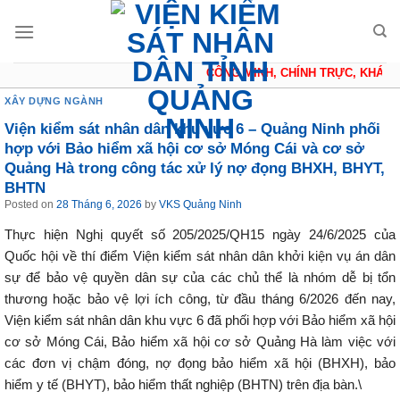
Skip
to
content
CÔNG MINH, CHÍNH TRỰC, KHÁCH Q
XÂY DỰNG NGÀNH
Viện kiểm sát nhân dân khu vực 6 – Quảng Ninh phối
hợp với Bảo hiểm xã hội cơ sở Móng Cái và cơ sở
Quảng Hà trong công tác xử lý nợ đọng BHXH, BHYT,
BHTN
Posted on
28 Tháng 6, 2026
by
VKS Quảng Ninh
Thực hiện Nghị quyết số 205/2025/QH15 ngày 24/6/2025 của
Quốc hội về thí điểm Viện kiểm sát nhân dân khởi kiện vụ án dân
sự để bảo vệ quyền dân sự của các chủ thể là nhóm dễ bị tổn
thương hoặc bảo vệ lợi ích công, từ đầu tháng 6/2026 đến nay,
Viện kiểm sát nhân dân khu vực 6 đã phối hợp với Bảo hiểm xã hội
cơ sở Móng Cái, Bảo hiểm xã hội cơ sở Quảng Hà làm việc với
các đơn vị chậm đóng, nợ đọng bảo hiểm xã hội (BHXH), bảo
hiểm y tế (BHYT), bảo hiểm thất nghiệp (BHTN) trên địa bàn.\