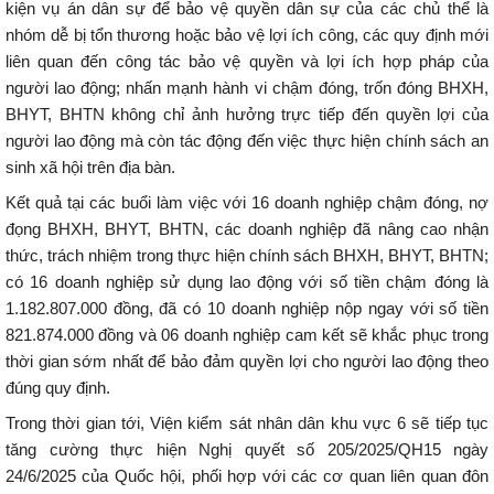
kiện vụ án dân sự để bảo vệ quyền dân sự của các chủ thể là
nhóm dễ bị tổn thương hoặc bảo vệ lợi ích công, các quy định mới
liên quan đến công tác bảo vệ quyền và lợi ích hợp pháp của
người lao động; nhấn mạnh hành vi chậm đóng, trốn đóng BHXH,
BHYT, BHTN không chỉ ảnh hưởng trực tiếp đến quyền lợi của
người lao động mà còn tác động đến việc thực hiện chính sách an
sinh xã hội trên địa bàn.
Kết quả tại các buổi làm việc với 16 doanh nghiệp chậm đóng, nợ
đọng BHXH, BHYT, BHTN, các doanh nghiệp đã nâng cao nhận
thức, trách nhiệm trong thực hiện chính sách BHXH, BHYT, BHTN;
có 16 doanh nghiệp sử dụng lao động với số tiền chậm đóng là
1.182.807.000 đồng, đã có 10 doanh nghiệp nộp ngay với số tiền
821.874.000 đồng và 06 doanh nghiệp cam kết sẽ khắc phục trong
thời gian sớm nhất để bảo đảm quyền lợi cho người lao động theo
đúng quy định.
Trong thời gian tới, Viện kiểm sát nhân dân khu vực 6 sẽ tiếp tục
tăng cường thực hiện Nghị quyết số 205/2025/QH15 ngày
24/6/2025 của Quốc hội, phối hợp với các cơ quan liên quan đôn