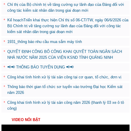
Chỉ thị của Bộ chính trị về tăng cường sự lãnh đạo của Đảng đối với
công tác kiểm sát nhân dân trong giai đoạn mới
Kế hoạchTriển khai thực hiện Chỉ thị số 06-CT/TW, ngày 06/6/2026 của
Bộ Chính trị về tăng cường sự lãnh đạo của Đảng đối với công tác
kiểm sát nhân dân trong giai đoạn mới
1931_thông báo nhu cầu mua sắm máy tính
QUYẾT ĐỊNH CÔNG BỐ CÔNG KHAI QUYẾT TOÁN NGÂN SÁCH
NHÀ NƯỚC NĂM 2025 CỦA VIỆN KSND TỈNH QUẢNG NINH
📢📢 THÔNG BÁO TUYỂN DỤNG 📢📢
Công khai tình hình xử lý tài sản công tại cơ quan, tổ chức, đơn vị
Thông báo thời gian tổ chức sơ tuyển vào trường Đại học Kiểm sát
năm 2026
Công khai tình hình xử lý tài sản công năm 2026 (thanh lý 03 xe ô tô
công)
VIDEO NỔI BẬT
Trình