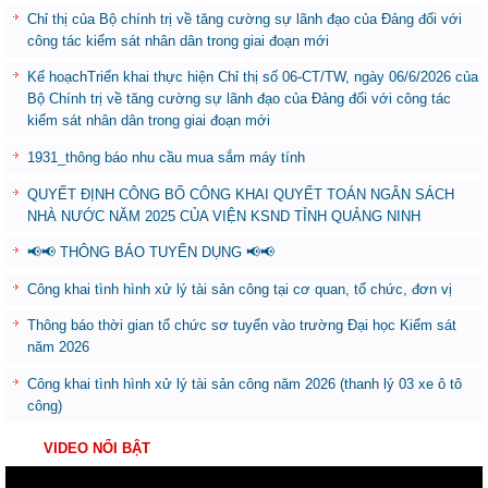
Chỉ thị của Bộ chính trị về tăng cường sự lãnh đạo của Đảng đối với
công tác kiểm sát nhân dân trong giai đoạn mới
Kế hoạchTriển khai thực hiện Chỉ thị số 06-CT/TW, ngày 06/6/2026 của
Bộ Chính trị về tăng cường sự lãnh đạo của Đảng đối với công tác
kiểm sát nhân dân trong giai đoạn mới
1931_thông báo nhu cầu mua sắm máy tính
QUYẾT ĐỊNH CÔNG BỐ CÔNG KHAI QUYẾT TOÁN NGÂN SÁCH
NHÀ NƯỚC NĂM 2025 CỦA VIỆN KSND TỈNH QUẢNG NINH
📢📢 THÔNG BÁO TUYỂN DỤNG 📢📢
Công khai tình hình xử lý tài sản công tại cơ quan, tổ chức, đơn vị
Thông báo thời gian tổ chức sơ tuyển vào trường Đại học Kiểm sát
năm 2026
Công khai tình hình xử lý tài sản công năm 2026 (thanh lý 03 xe ô tô
công)
VIDEO NỔI BẬT
Trình