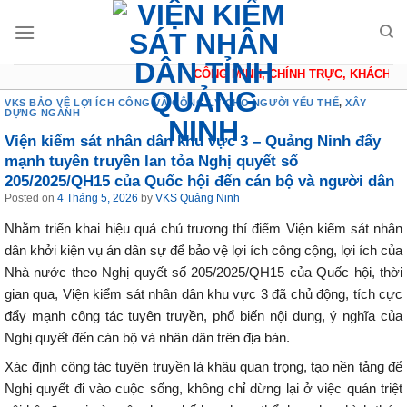
Skip
to
content
CÔNG MINH, CHÍNH TRỰC, KHÁCH QUAN
VKS BẢO VỆ LỢI ÍCH CÔNG VÀ CÔNG LÝ CHO NGƯỜI YẾU THẾ
,
XÂY
DỰNG NGÀNH
Viện kiểm sát nhân dân khu vực 3 – Quảng Ninh đẩy
mạnh tuyên truyền lan tỏa Nghị quyết số
205/2025/QH15 của Quốc hội đến cán bộ và người dân
Posted on
4 Tháng 5, 2026
by
VKS Quảng Ninh
Nhằm triển khai hiệu quả chủ trương thí điểm Viện kiểm sát nhân
dân khởi kiện vụ án dân sự để bảo vệ lợi ích công cộng, lợi ích của
Nhà nước theo Nghị quyết số 205/2025/QH15 của Quốc hội, thời
gian qua, Viện kiểm sát nhân dân khu vực 3 đã chủ động, tích cực
đẩy mạnh công tác tuyên truyền, phổ biến nội dung, ý nghĩa của
Nghị quyết đến cán bộ và nhân dân trên địa bàn.
Xác định công tác tuyên truyền là khâu quan trọng, tạo nền tảng để
Nghị quyết đi vào cuộc sống, không chỉ dừng lại ở việc quán triệt