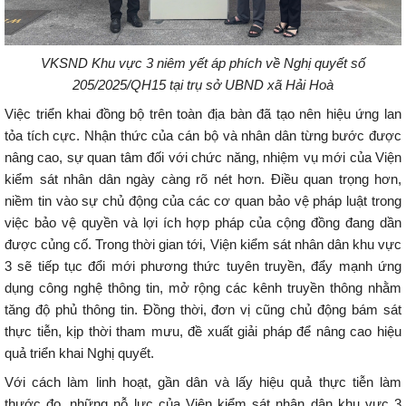
V
KSND Khu vực 3 niêm yết áp phích về Nghị quyết số
205/2025/QH15
tại trụ sở UBND xã Hải Hoà
Việc triển khai đồng bộ trên toàn địa bàn đã tạo nên hiệu ứng lan
tỏa tích cực. Nhận thức của cán bộ và nhân dân từng bước được
nâng cao, sự quan tâm đối với chức năng, nhiệm vụ mới của Viện
kiểm sát nhân dân ngày càng rõ nét hơn. Điều quan trọng hơn,
niềm tin vào sự chủ động của các cơ quan bảo vệ pháp luật trong
việc bảo vệ quyền và lợi ích hợp pháp của cộng đồng đang dần
được củng cố. Trong thời gian tới, Viện kiểm sát nhân dân khu vực
3 sẽ tiếp tục đổi mới phương thức tuyên truyền, đẩy mạnh ứng
dụng công nghệ thông tin, mở rộng các kênh truyền thông nhằm
tăng độ phủ thông tin. Đồng thời, đơn vị cũng chủ động bám sát
thực tiễn, kịp thời tham mưu, đề xuất giải pháp để nâng cao hiệu
quả triển khai Nghị quyết.
Với cách làm linh hoạt, gần dân và lấy hiệu quả thực tiễn làm
thước đo, những nỗ lực của Viện kiểm sát nhân dân khu vực 3