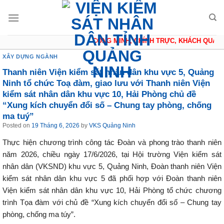
Skip
to
content
CÔNG MINH, CHÍNH TRỰC, KHÁCH QUAN, TH
XÂY DỰNG NGÀNH
Thanh niên Viện kiểm sát nhân dân khu vực 5, Quảng
Ninh tổ chức Toạ đàm, giao lưu với Thanh niên Viện
kiểm sát nhân dân khu vực 10, Hải Phòng chủ đề
“Xung kích chuyển đổi số – Chung tay phòng, chống
ma tuý”
Posted on
19 Tháng 6, 2026
by
VKS Quảng Ninh
Thực hiện chương trình công tác Đoàn và phong trào thanh niên
năm 2026, chiều ngày 17/6/2026, tại Hội trường Viện kiểm sát
nhân dân (VKSND) khu vực 5, Quảng Ninh, Đoàn thanh niên Viện
kiểm sát nhân dân khu vực 5 đã phối hợp với Đoàn thanh niên
Viện kiểm sát nhân dân khu vực 10, Hải Phòng tổ chức chương
trình Tọa đàm với chủ đề “Xung kích chuyển đổi số – Chung tay
phòng, chống ma túy”.