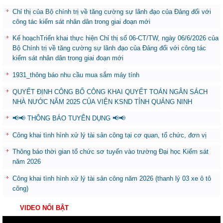
Chỉ thị của Bộ chính trị về tăng cường sự lãnh đạo của Đảng đối với
công tác kiểm sát nhân dân trong giai đoạn mới
Kế hoạchTriển khai thực hiện Chỉ thị số 06-CT/TW, ngày 06/6/2026 của
Bộ Chính trị về tăng cường sự lãnh đạo của Đảng đối với công tác
kiểm sát nhân dân trong giai đoạn mới
1931_thông báo nhu cầu mua sắm máy tính
QUYẾT ĐỊNH CÔNG BỐ CÔNG KHAI QUYẾT TOÁN NGÂN SÁCH
NHÀ NƯỚC NĂM 2025 CỦA VIỆN KSND TỈNH QUẢNG NINH
📢📢 THÔNG BÁO TUYỂN DỤNG 📢📢
Công khai tình hình xử lý tài sản công tại cơ quan, tổ chức, đơn vị
Thông báo thời gian tổ chức sơ tuyển vào trường Đại học Kiểm sát
năm 2026
Công khai tình hình xử lý tài sản công năm 2026 (thanh lý 03 xe ô tô
công)
VIDEO NỔI BẬT
Trình