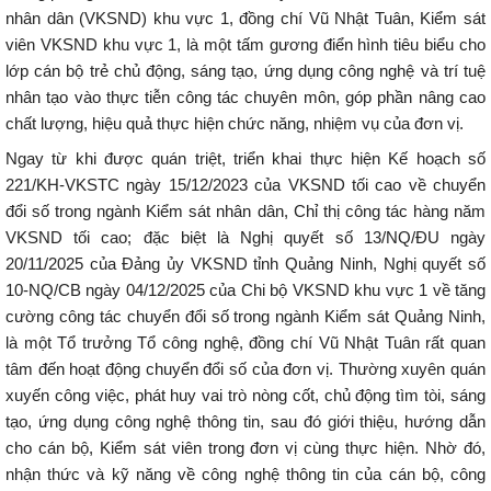
nhân dân (VKSND) khu vực 1, đồng chí Vũ Nhật Tuân, Kiểm sát
viên VKSND khu vực 1, là một tấm gương điển hình tiêu biểu cho
lớp cán bộ trẻ chủ động, sáng tạo, ứng dụng công nghệ và trí tuệ
nhân tạo vào thực tiễn công tác chuyên môn, góp phần nâng cao
chất lượng, hiệu quả thực hiện chức năng, nhiệm vụ của đơn vị.
Ngay từ khi được quán triệt, triển khai thực hiện Kế hoạch số
221/KH-VKSTC ngày 15/12/2023 của VKSND tối cao về chuyển
đổi số trong ngành Kiểm sát nhân dân, Chỉ thị công tác hàng năm
VKSND tối cao; đặc biệt là Nghị quyết số 13/NQ/ĐU ngày
20/11/2025 của Đảng ủy VKSND tỉnh Quảng Ninh, Nghị quyết số
10-NQ/CB ngày 04/12/2025 của Chi bộ VKSND khu vực 1 về tăng
cường công tác chuyển đổi số trong ngành Kiểm sát Quảng Ninh,
là một Tổ trưởng Tổ công nghệ, đồng chí Vũ Nhật Tuân rất quan
tâm đến hoạt động chuyển đổi số của đơn vị. Thường xuyên quán
xuyến công việc, phát huy vai trò nòng cốt, chủ động tìm tòi, sáng
tạo, ứng dụng công nghệ thông tin, sau đó giới thiệu, hướng dẫn
cho cán bộ, Kiểm sát viên trong đơn vị cùng thực hiện. Nhờ đó,
nhận thức và kỹ năng về công nghệ thông tin của cán bộ, công