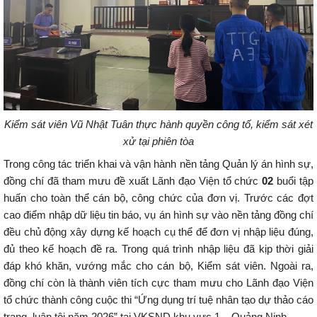
Kiểm sát viên Vũ Nhật Tuân thực hành quyền công tố, kiểm sát xét
xử tại phiên tòa
Trong công tác triển khai và vận hành nền tảng Quản lý án hình sự,
đồng chí đã tham mưu đề xuất Lãnh đạo Viện tổ chức
0
2
buổi tập
huấn cho toàn thể cán bộ, công chức của đơn vị. Trước các đợt
cao điểm nhập dữ liệu tin báo, vụ án hình sự vào nền tảng đồng chí
đều chủ động xây dựng kế hoạch cụ thể để đơn vị nhập liệu đúng,
đủ theo kế hoạch đề ra. Trong quá trình nhập liệu đã kịp thời giải
đáp khó khăn, vướng mắc cho cán bộ, Kiểm sát viên. Ngoài ra,
đồng chí còn là thành viên tích cực tham mưu cho Lãnh đạo Viện
tổ chức thành công cuộc thi “Ứng dụng trí tuệ nhân tạo dự thảo cáo
trạng, luận tội năm 2026” tại VKSND khu vực 1 – Quảng Ninh.