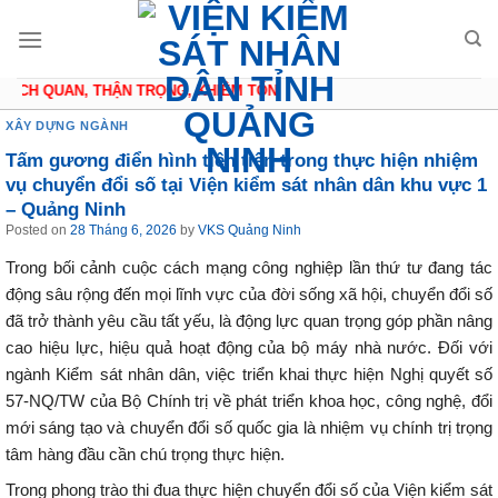
Skip
to
content
CH QUAN, THẬN TRỌNG, KHIÊM TỐN
XÂY DỰNG NGÀNH
Tấm gương điển hình tiên tiến trong thực hiện nhiệm
vụ chuyển đổi số tại Viện kiểm sát nhân dân khu vực 1
– Quảng Ninh
Posted on
28 Tháng 6, 2026
by
VKS Quảng Ninh
Trong bối cảnh cuộc cách mạng công nghiệp lần thứ tư đang tác
động sâu rộng đến mọi lĩnh vực của đời sống xã hội, chuyển đổi số
đã trở thành yêu cầu tất yếu, là động lực quan trọng góp phần nâng
cao hiệu lực, hiệu quả hoạt động của bộ máy nhà nước. Đối với
ngành Kiểm sát nhân dân, việc triển khai thực hiện Nghị quyết số
57-NQ/TW của Bộ Chính trị về phát triển khoa học, công nghệ, đổi
mới sáng tạo và chuyển đổi số quốc gia là nhiệm vụ chính trị trọng
tâm hàng đầu cần chú trọng thực hiện.
Trong phong trào thi đua thực hiện chuyển đổi số của Viện kiểm sát