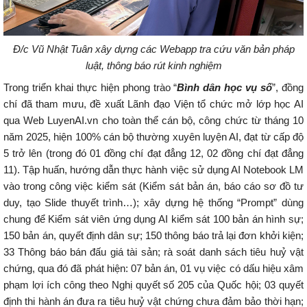
Đ/c Vũ Nhật Tuân xây dựng các Webapp tra cứu văn bản pháp
luật, thông báo rút kinh nghiệm
Trong triển khai thực hiện phong trào “
Bình dân học vụ số
”, đồng
chí đã tham mưu, đề xuất Lãnh đạo Viện tổ chức mở lớp học AI
qua Web LuyenAI.vn cho toàn thể cán bộ, công chức từ tháng 10
năm 2025, hiện 100% cán bộ thường xuyên luyện AI, đạt từ cấp độ
5 trở lên (trong đó 01 đồng chí đạt đẳng 12, 02 đồng chí đạt đẳng
11). Tập huấn, hướng dẫn thực hành việc sử dụng AI Notebook LM
vào trong công việc kiểm sát (Kiểm sát bản án, báo cáo sơ đồ tư
duy, tạo Slide thuyết trình…); xây dựng hệ thống “Prompt” dùng
chung để Kiểm sát viên ứng dụng AI kiểm sát 100 bản án hình sự;
150 bản án, quyết định dân sự; 150 thông báo trả lại đơn khởi kiện;
33 Thông báo bán đấu giá tài sản; rà soát danh sách tiêu huỷ vật
chứng, qua đó đã phát hiện: 07 bản án, 01 vụ việc có dấu hiệu xâm
phạm lợi ích công theo Nghị quyết số 205 của Quốc hội; 03 quyết
định thi hành án đưa ra tiêu huỷ vật chứng chưa đảm bảo thời hạn;