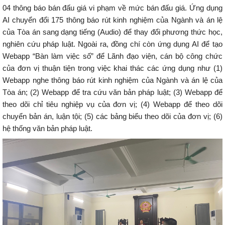
04 thông báo bán đấu giá vi phạm về mức bán đấu giá. Ứng dụng
AI chuyển đổi 175 thông báo rút kinh nghiệm của Ngành và án lệ
của Tòa án sang dạng tiếng (Audio) để thay đổi phương thức học,
nghiên cứu pháp luật. Ngoài ra, đồng chí còn ứng dụng AI để tạo
Webapp “Bàn làm việc số” để Lãnh đạo viện, cán bộ công chức
của đơn vị thuận tiện trong việc khai thác các ứng dụng như (1)
Webapp nghe thông báo rút kinh nghiệm của Ngành và án lệ của
Tòa án; (2) Webapp để tra cứu văn bản pháp luật; (3) Webapp để
theo dõi chỉ tiêu nghiệp vụ của đơn vị; (4) Webapp để theo dõi
chuyển bản án, luận tội; (5) các bảng biểu theo dõi của đơn vị; (6)
hệ thống văn bản pháp luật.