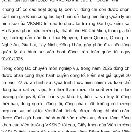
Không chỉ có các hoạt động tại đơn vị, đồng chí còn được chọn,
cử tham gia Đoàn công tác tập huấn sử dụng nền tảng Quản lý án
hình sự của VKSND tối cao tổ chức tại trường Đại học kiểm sát
Hà Nội và phân hiệu trường tại thành phố Hồ Chí Minh, tham gia hỗ
trợ, hướng dẫn các tỉnh Thái Nguyên, Tuyên Quang, Quảng Trị,
Nghệ An, Gia Lai, Tây Ninh, Đồng Tháp, góp phần đưa nền tảng
quản lý án hình sự vào hoạt động trên toàn quốc từ ngày
01/01/2026.
Trong công tác chuyên môn nghiệp vụ, trong năm 2026 đồng chí
được phân công thực hành quyền công tố, kiểm sát giải quyết 20
tin báo, 22 vụ án hình sư. Quá trình thực hiện nhiệm vụ luôn chủ
động bám sát vụ, việc, kịp thời tham mưu, đề xuất với lãnh đạo
hướng giải quyết, đảm bảo việc khởi tố, điều tra và truy tố đúng
thời hạn, đúng người, đúng tội, đúng pháp luật, không có trường
hợp oan sai, bỏ lọt tội. Với thành tích đạt được, đồng chí nhiều năm
được đánh giá hoàn thành xuất sắc nhiệm vụ, được tặng Bằng
khen của Viện trưởng VKSND tối cao, Giấy khen của Viện trưởng
VKSND tỉnh, trong đó vinh dự được tặng Bằng khen của Viện