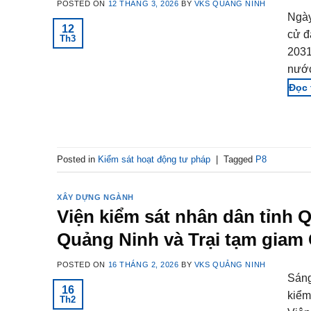
POSTED ON
12 THÁNG 3, 2026
BY
VKS QUẢNG NINH
Ngày
12
cử đ
Th3
2031
nước
Posted in
Kiểm sát hoạt động tư pháp
|
Tagged
P8
XÂY DỰNG NGÀNH
Viện kiểm sát nhân dân tỉnh 
Quảng Ninh và Trại tạm giam
POSTED ON
16 THÁNG 2, 2026
BY
VKS QUẢNG NINH
Sáng
16
kiểm
Th2