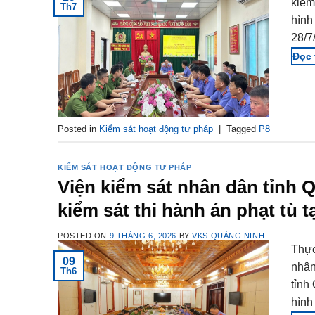
kiểm
Th7
hình
28/7
Posted in
Kiểm sát hoạt động tư pháp
|
Tagged
P8
KIỂM SÁT HOẠT ĐỘNG TƯ PHÁP
Viện kiểm sát nhân dân tỉnh 
kiểm sát thi hành án phạt tù 
POSTED ON
9 THÁNG 6, 2026
BY
VKS QUẢNG NINH
Thực
09
nhân
Th6
tỉnh
hình