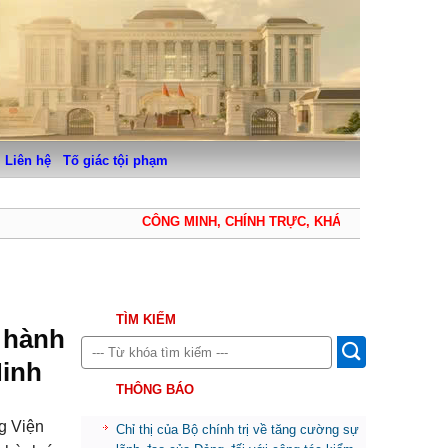
Liên hệ
Tố giác tội phạm
CÔNG MINH, CHÍNH TRỰC, KHÁCH QUAN, THẬN TRỌ
TÌM KIẾM
i hành
Ninh
THÔNG BÁO
g Viện
Chỉ thị của Bộ chính trị về tăng cường sự