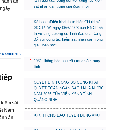
lãnh đạo của Đảng đối với công tác kiểm
i hành án
sát nhân dân trong giai đoạn mới
 ngày
Kế hoạchTriển khai thực hiện Chỉ thị số
06-CT/TW, ngày 06/6/2026 của Bộ Chính
trị về tăng cường sự lãnh đạo của Đảng
đối với công tác kiểm sát nhân dân trong
giai đoạn mới
e a comment
1931_thông báo nhu cầu mua sắm máy
tính
tiếp
QUYẾT ĐỊNH CÔNG BỐ CÔNG KHAI
QUYẾT TOÁN NGÂN SÁCH NHÀ NƯỚC
NĂM 2025 CỦA VIỆN KSND TỈNH
QUẢNG NINH
 kiểm sát
iệt Nam
📢📢 THÔNG BÁO TUYỂN DỤNG 📢📢
hành án