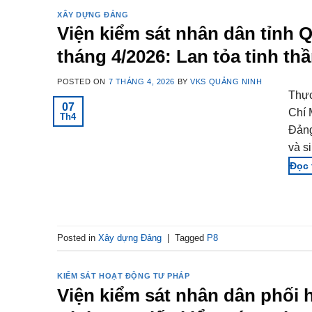
XÂY DỰNG ĐẢNG
Viện kiểm sát nhân dân tỉnh 
tháng 4/2026: Lan tỏa tinh t
POSTED ON
7 THÁNG 4, 2026
BY
VKS QUẢNG NINH
Thực
07
Chí 
Th4
Đảng
và s
Posted in
Xây dựng Đảng
|
Tagged
P8
KIỂM SÁT HOẠT ĐỘNG TƯ PHÁP
Viện kiểm sát nhân dân phối