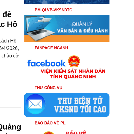
PM QLVB-VKSNDTC
 đề
ác Hồ
 cách Hồ
6/4/2026,
FANPAGE NGÀNH
ễ chào cờ
THƯ CÔNG VỤ
BÁO BẢO VỆ PL
 Quảng