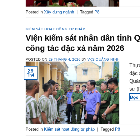
Posted in
Xây dựng ngành
|
Tagged
P8
KIỂM SÁT HOẠT ĐỘNG TƯ PHÁP
Viện kiểm sát nhân dân tỉnh Q
công tác đặc xá năm 2026
POSTED ON
29 THÁNG 4, 2026
BY
VKS QUẢNG NINH
Thực
29
đặc 
Th4
Quản
sự (
Posted in
Kiểm sát hoạt động tư pháp
|
Tagged
P8