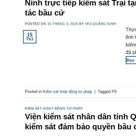
Ninh trực tiếp kiểm sát Trại
tác bầu cử
POSTED ON
15 THÁNG 3, 2026
BY
VKS QUẢNG NINH
Thực
15
tỉnh
Th3
kiếm
đã p
Posted in
Kiểm sát hoạt động tư pháp
|
Tagged
P8
KIỂM SÁT HOẠT ĐỘNG TƯ PHÁP
Viện kiểm sát nhân dân tỉnh 
kiểm sát đảm bảo quyền bầu c