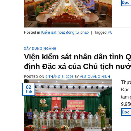
Posted in
Kiểm sát hoạt động tư pháp
|
Tagged
P8
XÂY DỰNG NGÀNH
Viện kiểm sát nhân dân tỉnh 
định Đặc xá của Chủ tịch nướ
POSTED ON
2 THÁNG 6, 2026
BY
VKS QUẢNG NINH
Thực
02
Đặc 
Th6
tạm 
9.95