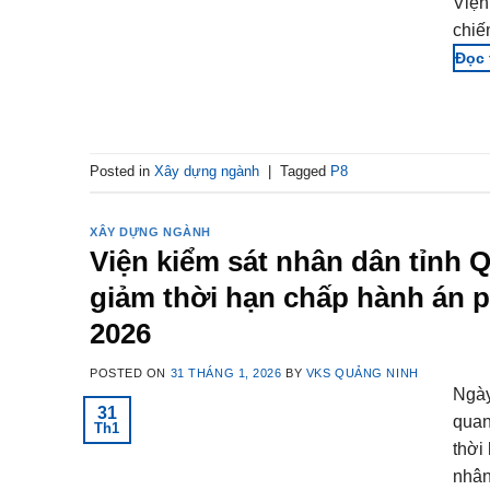
Viện
chiế
Posted in
Xây dựng ngành
|
Tagged
P8
XÂY DỰNG NGÀNH
Viện kiểm sát nhân dân tỉnh 
giảm thời hạn chấp hành án 
2026
POSTED ON
31 THÁNG 1, 2026
BY
VKS QUẢNG NINH
Ngày
31
quan
Th1
thời
nhân