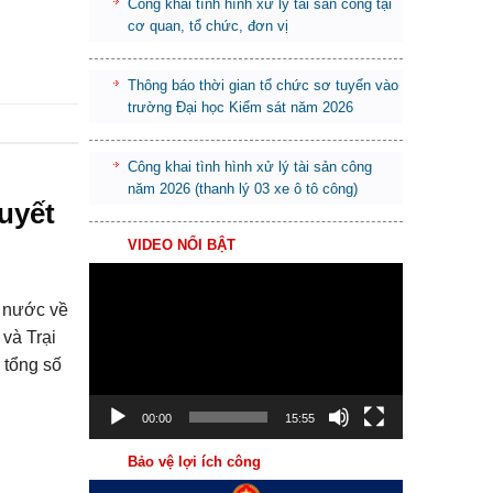
Công khai tình hình xử lý tài sản công tại
cơ quan, tổ chức, đơn vị
Thông báo thời gian tổ chức sơ tuyển vào
trường Đại học Kiểm sát năm 2026
Công khai tình hình xử lý tài sản công
năm 2026 (thanh lý 03 xe ô tô công)
uyết
VIDEO NỔI BẬT
Trình
chơi
 nước về
Video
và Trại
 tổng số
00:00
15:55
Bảo vệ lợi ích công