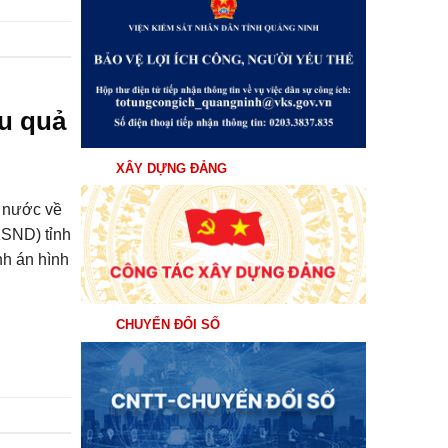
ệu quả
XÂY DỰNG ĐẢNG
 nước về
KSND) tỉnh
nh án hình
CHUYỂN ĐỔI SỐ