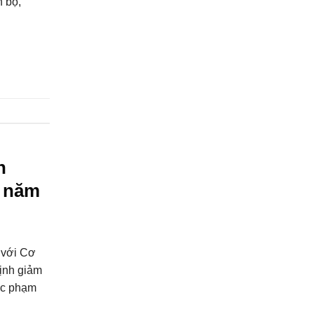
n bộ,
h
ọ năm
 với Cơ
ịnh giảm
ác phạm