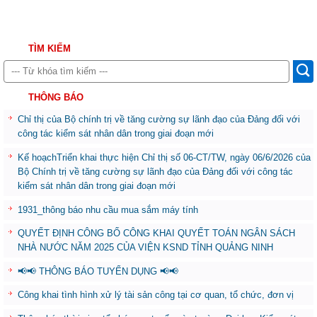
TÌM KIẾM
THÔNG BÁO
Chỉ thị của Bộ chính trị về tăng cường sự lãnh đạo của Đảng đối với
công tác kiểm sát nhân dân trong giai đoạn mới
Kế hoạchTriển khai thực hiện Chỉ thị số 06-CT/TW, ngày 06/6/2026 của
Bộ Chính trị về tăng cường sự lãnh đạo của Đảng đối với công tác
kiểm sát nhân dân trong giai đoạn mới
1931_thông báo nhu cầu mua sắm máy tính
QUYẾT ĐỊNH CÔNG BỐ CÔNG KHAI QUYẾT TOÁN NGÂN SÁCH
NHÀ NƯỚC NĂM 2025 CỦA VIỆN KSND TỈNH QUẢNG NINH
📢📢 THÔNG BÁO TUYỂN DỤNG 📢📢
Công khai tình hình xử lý tài sản công tại cơ quan, tổ chức, đơn vị