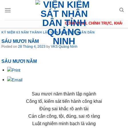
Skip
to
content
CÔNG MINH, CHÍNH TRỰC, KHÁCH 
KỶ NIỆM 63 NĂM THÀNH LẬP VIỆN KIỂM SÁT NHÂN DÂN
SÁU MƯƠI NĂM
Posted on
28 Tháng 4, 2023
by
VKS Quảng Ninh
SÁU MƯƠI NĂM
Sau mươi năm thành lập ngành
Công tố, kiểm sát tiến hành công khai
Đúng sai khắc rõ anh tài
Cán cân công, tội, đúng, sai rõ ràng
Luật nghiêm minh bạch là vàng