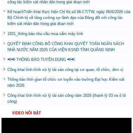
công tác kiểm sát nhân dân trong giai đoạn mới
Kế hoạchTriển khai thực hiện Chỉ thị số 06-CT/TW, ngày 06/6/2026 của
Bộ Chính trị về tăng cường sự lãnh đạo của Đảng đối với công tác
kiểm sát nhân dân trong giai đoạn mới
1931_thông báo nhu cầu mua sắm máy tính
QUYẾT ĐỊNH CÔNG BỐ CÔNG KHAI QUYẾT TOÁN NGÂN SÁCH
NHÀ NƯỚC NĂM 2025 CỦA VIỆN KSND TỈNH QUẢNG NINH
📢📢 THÔNG BÁO TUYỂN DỤNG 📢📢
Công khai tình hình xử lý tài sản công tại cơ quan, tổ chức, đơn vị
Thông báo thời gian tổ chức sơ tuyển vào trường Đại học Kiểm sát
năm 2026
Công khai tình hình xử lý tài sản công năm 2026 (thanh lý 03 xe ô tô
công)
VIDEO NỔI BẬT
Trình
chơi