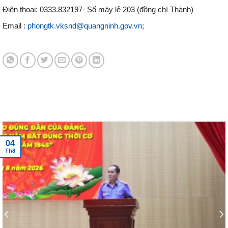
Điện thoại: 0333.832197- Số máy lẻ 203 (đồng chí Thành)
Email :
phongtk.vksnd@quangninh.gov.vn
;
Tin tức mới nhất
04
Th8