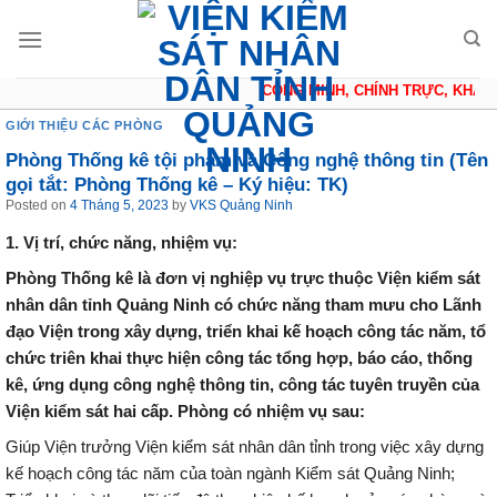
Skip
to
content
CÔNG MINH, CHÍNH TRỰC, KHÁCH 
GIỚI THIỆU CÁC PHÒNG
Phòng Thống kê tội phạm và Công nghệ thông tin (Tên
gọi tắt: Phòng Thống kê – Ký hiệu: TK)
Posted on
4 Tháng 5, 2023
by
VKS Quảng Ninh
1. Vị trí, chức năng, nhiệm vụ:
Phòng Thống kê là đơn vị nghiệp vụ trực thuộc Viện kiểm sát
nhân dân tỉnh Quảng Ninh có chức năng tham mưu cho Lãnh
đạo Viện trong xây dựng, triển khai kế hoạch công tác năm, tổ
chức triên khai thực hiện công tác tổng hợp, báo cáo, thống
kê, ứng dụng công nghệ thông tin, công tác tuyên truyền của
Viện kiểm sát hai cấp. Phòng có nhiệm vụ sau:
Giúp Viện trưởng Viện kiểm sát nhân dân tỉnh trong việc xây dựng
kế hoạch công tác năm của toàn ngành Kiểm sát Quảng Ninh;