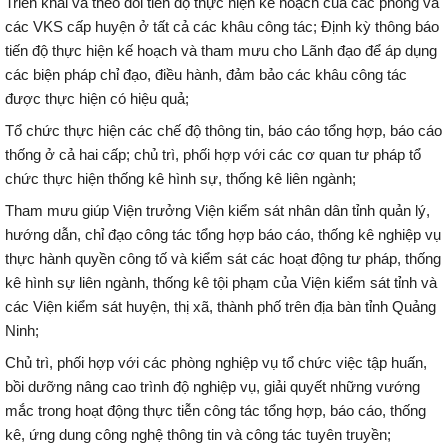
Triển khai và theo dõi tiến độ thực hiện kế hoạch của các phòng và
các VKS cấp huyện ở tất cả các khâu công tác; Định kỳ thông báo
tiến độ thực hiện kế hoạch và tham mưu cho Lãnh đạo để áp dụng
các biện pháp chỉ đạo, điều hành, đảm bảo các khâu công tác
được thực hiện có hiệu quả;
Tổ chức thực hiện các chế độ thông tin, báo cáo tổng hợp, báo cáo
thống ở cả hai cấp; chủ trì, phối hợp với các cơ quan tư pháp tổ
chức thực hiện thống kê hình sự, thống kê liên ngành;
Tham mưu giúp Viện trưởng Viện kiểm sát nhân dân tỉnh quản lý,
hướng dẫn, chỉ đạo công tác tổng hợp báo cáo, thống kê nghiệp vụ
thực hành quyền công tố và kiểm sát các hoạt động tư pháp, thống
kê hình sự liên ngành, thống kê tội phạm của Viện kiểm sát tỉnh và
các Viện kiểm sát huyện, thị xã, thành phố trên địa bàn tỉnh Quảng
Ninh;
Chủ trì, phối hợp với các phòng nghiệp vụ tổ chức việc tập huấn,
bồi dưỡng nâng cao trình độ nghiệp vụ, giải quyết những vướng
mắc trong hoạt động thực tiễn công tác tổng hợp, báo cáo, thống
kê, ứng dung công nghệ thông tin và công tác tuyên truyền;