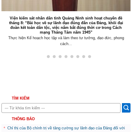
ểm sát nhân dân tỉnh Quảng Ninh sinh hoạt chuyên đề
Viện k
 “Bài học về sự lãnh đạo đúng đắn của Đảng, khối đại
ban 
t toàn dân tộc, việc nắm bắt đúng thời cơ trong Cách
Sáng ng
mạng Tháng Tám năm 1945”
n Kế hoạch học tập và làm theo tư tưởng, đạo đức, phong
cách...
TÌM KIẾM
THÔNG BÁO
Chỉ thị của Bộ chính trị về tăng cường sự lãnh đạo của Đảng đối với