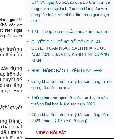
CT/TW, ngày 06/6/2026 của Bộ Chính trị về
tăng cường sự lãnh đạo của Đảng đối với
công tác kiểm sát nhân dân trong giai đoạn
đánh giá kết
mới
 Khối các cơ
ực hiện Nghị
1931_thông báo nhu cầu mua sắm máy tính
ông tác kiểm
QUYẾT ĐỊNH CÔNG BỐ CÔNG KHAI
QUYẾT TOÁN NGÂN SÁCH NHÀ NƯỚC
ện trưởng
àn thể
của
NĂM 2025 CỦA VIỆN KSND TỈNH QUẢNG
NINH
 xây dựng
📢📢 THÔNG BÁO TUYỂN DỤNG 📢📢
ấp trên để
ị quyết để
Công khai tình hình xử lý tài sản công tại cơ
 quan tăng
quan, tổ chức, đơn vị
 quyết Đại
Thông báo thời gian tổ chức sơ tuyển vào
trường Đại học Kiểm sát năm 2026
Nghị quyết
Công khai tình hình xử lý tài sản công năm
2026 (thanh lý 03 xe ô tô công)
dựng Đảng,
m bảo chất
 đấu tranh
VIDEO NỔI BẬT
kinh tế- xã