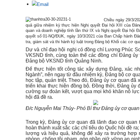
Chiều
ngày 29/3/20
quả giữa nhiệm kỳ thực hiện Nghị quyết Đại hội XIII của Đản
quan và doanh nghiệp tỉnh lần thứ IX và Nghị quyết Đại hội Đ
quyết số 01-NQ/ĐUK, ngày 10/3/2021 của Ban Chấp hành Đảng
tra, giám sát và thi hành kỷ luật
trong Đảng bộ Khối các cơ quan
Dự và chỉ đạo hội nghị có đồng chí Lương Phúc Sơn
VKSND tỉnh
, cùng toàn thể các đồng chí Đảng ủy 
Đảng bộ VKSND tỉnh Quảng Ninh
.
Để thực hiện tốt công tác xây dựng Đảng, xác n
Ngành”, nên ngay từ đầu nhiệm kỳ, Đảng bộ
cơ qu
học tập, quán triệt. Theo đó, Đảng ủy cơ quan đã 
triển khai thực hiện đồng bộ. Đồng thời, Đảng ủy 
cường sự đoàn kết, vượt qua mọi khó khăn nỗ lực p
hội đã đề ra.
Đ/c Nguyễn Mai Thúy- Phó Bí thư Đảng ủy cơ quan 
Trong kỳ, Đảng ủy
cơ quan
đã lãnh đạo cơ quan t
hoàn thành xuất sắc các chỉ tiêu do Quốc hội đề ra;
lượng và hiệu quả, không để xảy ra trường hợp n
phòng, chống tội phạm, góp phần giữ vững an ninh chí