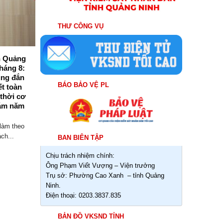
THƯ CÔNG VỤ
nh Quảng
Viện kiểm sát nhân dân tỉnh Quảng
háng 8:
Ninh tổ chức Hội nghị giao ban trực
úng đắn
tuyến triển khai nhiệm vụ trọng tâm
BÁO BẢO VỆ PL
ết toàn
tháng 8/2026
 thời cơ
Sáng ngày 03/8/2026, Viện kiểm sát nhân
ám năm
dân (VKSND) tỉnh Quảng Ninh tổ chức
Hội...
làm theo
ch...
BAN BIÊN TẬP
Chịu trách nhiệm chính:
Ông Phạm Viết Vượng – Viện trưởng
Trụ sở: Phường Cao Xanh – tỉnh Quảng
Ninh.
Điện thoại: 0203.3837.835
BẢN ĐỒ VKSND TỈNH