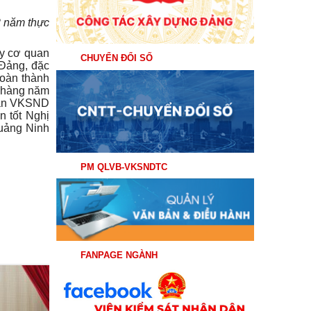
 năm thực
ủy cơ quan
CHUYỂN ĐỔI SỐ
 Đảng, đặc
hoàn thành
hàng
năm
quan VKSND
n tốt Nghị
Quảng Ninh
PM QLVB-VKSNDTC
FANPAGE NGÀNH
04
Th8