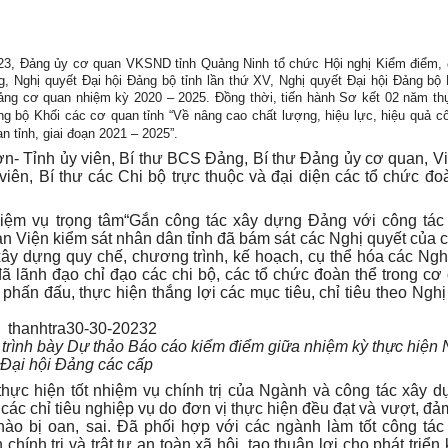
23, Đảng ủy
cơ quan
VKSND tỉnh Quảng Ninh tổ chức
H
ội nghị
Kiểm điểm, 
g, Nghị quyết Đại hội Đảng bộ tỉnh lần thứ XV
,
Nghị quyết Đại hội Đảng bộ
ảng c
ơ quan
nhiệm kỳ 2020 – 2025. Đồng thời, tiến hành
S
ơ kết
02 năm th
 bộ Khối các cơ quan tỉnh “Về nâng cao chất lượng, hiệu lực, hiệu quả c
 tỉnh, giai đoạn 2021 – 2025”.
- Tỉnh ủy viên, Bí thư
BCS Đảng, Bí thư
Đảng ủy
cơ quan, Vi
viên, Bí thư các Chi bộ
trực thuộc
và
đại diện các
tổ chức đo
hiệm vụ trọng tâm“Gắn công tác xây dựng Đảng với công tác
an
Viện kiểm sát nhân dân tỉnh đã bám sát các Nghị quyết của c
xây dựng quy chế, chương trình, kế hoạch, cụ thể hóa các Ngh
đã lãnh đạo chỉ đạo các chi bộ, các tổ chức đoàn thể trong cơ
hấn đấu, thực hiện thắng lợi các mục tiêu, chỉ tiêu theo Nghị
trình bày
Dự thảo Báo cáo kiểm điểm giữa nhiệm kỳ thực hiện 
Đại hội Đảng các cấp
hực hiện tốt nhiệm vụ chính trị của Ngành và công tác xây 
 các chỉ tiêu nghiệp vụ do đơn vị thực hiện đều đạt và vượt, đả
ào bị oan, sai. Đã phối hợp với các ngành làm tốt công tác
nh trị và trật tự an toàn xã hội, tạo thuận lợi cho phát triển 