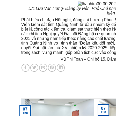
Đ/c Lưu Văn Hưng- Đảng ủy viên, Phó Chủ nhi
hiện
Phát biểu chỉ đạo
H
ội nghị, đồng chí Lương Phúc
Viện kiểm sát tỉnh Quảng Ninh từ đầu nhiệm kỳ đế
biệt là công tác kiểm tra, giám sát thực hiện theo 
các chỉ tiêu Nghị quyết Đại hội Đảng bộ cơ quan nh
2023 và những năm tiếp theo; nâng cao chất lượng,
tỉnh Quảng Ninh với tinh thần “Đoàn kết, đổi mới,
quyết Đại hội lần thứ XV, nhiệm kỳ 2020-2025, t
trong sạch,
vững mạnh, góp phần tích cực vào công
Vũ Thị Toan –
Chi bộ 15, Đản
Tin tức mới nhất
07
07
Th8
Th8