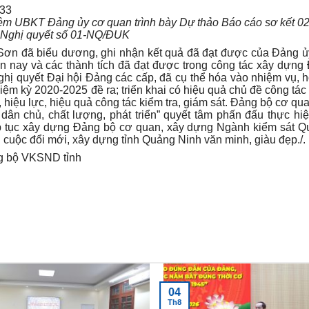
ệm UBKT Đảng ủy cơ quan trình bày Dự thảo Báo cáo
sơ kết
02
 Nghị quyết số 01-NQ/ĐUK
 Sơn đã biểu dương, ghi nhận kết quả đã đạt được của Đảng 
n nay và các thành tích đã đạt được trong công tác xây dựng
Nghị quyết
Đ
ại hội Đảng các cấp, đã cụ thể hóa vào nhiệm vụ, 
iệm kỳ 2020-2025 đề ra; triển khai có hiệu quả chủ đề công tác
 hiệu lực, hiệu quả công tác kiểm tra, giám sát. Đảng bộ cơ 
 dân chủ, chất lượng, phát triển” quyết tâm phấn đấu thực hiệ
iếp tục xây dựng Đảng bộ cơ quan, xây dựng Ngành kiểm sát 
 cuộc đổi mới, xây dựng tỉnh Quảng Ninh văn minh, giàu đẹp.
/.
g bộ VKSND tỉnh
04
Th8