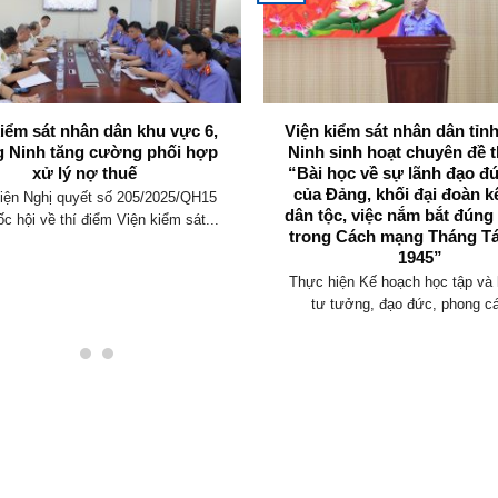
kiểm sát nhân dân khu vực 6,
Viện kiểm sát nhân dân tỉ
 Ninh tăng cường phối hợp
Ninh sinh hoạt chuyên đề t
xử lý nợ thuế
“Bài học về sự lãnh đạo đ
của Đảng, khối đại đoàn k
iện Nghị quyết số 205/2025/QH15
dân tộc, việc nắm bắt đúng
c hội về thí điểm Viện kiểm sát...
trong Cách mạng Tháng T
1945”
Thực hiện Kế hoạch học tập và 
tư tưởng, đạo đức, phong cá