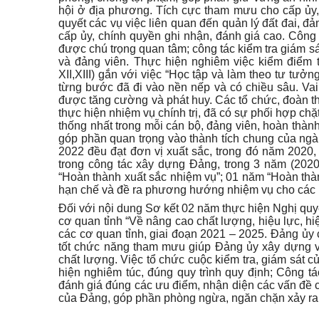
hội ở địa phương. Tích cực tham mưu cho cấp ủy,
quyết các vụ việc liên quan đến quản lý đất đai, đả
cấp ủy, chính quyền ghi nhận, đánh giá cao. Công t
được chú trọng quan tâm; công tác kiểm tra giám sát
và đảng viên. Thực hiện nghiêm việc kiểm điểm t
XII,XIII) gắn với việc “Học tập và làm theo tư tưở
từng bước đã đi vào nền nếp và có chiều sâu. Vai
được tăng cường và phát huy.
C
ác
tổ chức,
đoàn t
thực hiện nhiệm vụ chính trị, đã có sự phối hợp ch
thống nhất trong mỗi cán bộ, đảng viên, hoàn thành
góp phần quan trọng vào thành tích chung của ng
2022 đều đạt đơn vị xuất sắc, trong đó năm 2020
trong công tác xây dựng Đảng, trong 3 năm (20
“
Hoàn thành xuất sắc nhiệm vụ
”
; 01 năm
“
Hoàn thà
hạn chế và đề ra phương hướng
nhiệm vụ
cho các 
Đối với nội dung
S
ơ kết 02 năm thực hiện Nghị qu
cơ quan tỉnh “Về nâng cao chất lượng, hiệu lực, hiệ
các cơ quan tỉnh, giai đoạn 2021 – 2025.
Đảng ủy c
tốt chức năng tham mưu giúp Đảng ủy xây dựng và 
chất lượng. Việc tổ chức cuộc kiểm tra, giám sát 
hiện nghiêm túc, đúng quy trình quy định; Công 
đánh giá đúng các ưu điểm, nhận diện các vấn đề cò
của Đảng, góp phần phòng ngừa, ngăn chặn xảy ra 