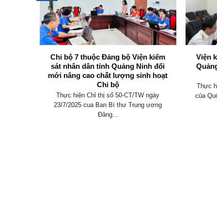
không
Chi bộ 7 thuộc Đảng bộ Viện kiểm
Viện 
y định
sát nhân dân tỉnh Quảng Ninh đổi
Quảng
mới nâng cao chất lượng sinh hoạt
Chi bộ
an hành
Thực h
Thực hiện Chỉ thị số 50-CT/TW ngày
 điều
của Quố
23/7/2025 cua Ban Bí thư Trung ương
Đảng...