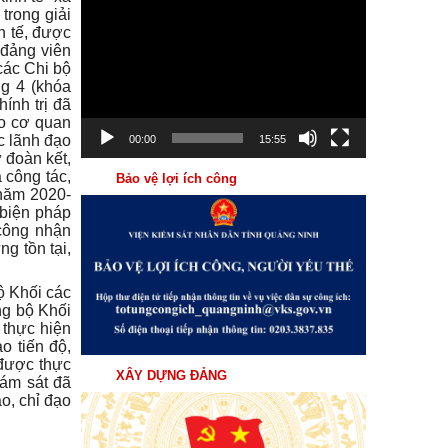
Trình
trong giải
h tế, được
chơi
 đảng viên
Video
các Chi bộ
ng 4 (khóa
ính trị đã
ạo cơ quan
c lãnh đạo
00:00
15:55
 đoàn kết,
 công tác,
Bảo vệ lợi ích công
 năm 2020-
 biện pháp
công nhận
ng tồn tại,
 Khối các
ng bộ Khối
 t
hực hiện
o tiến độ,
 được thực
XÂY DỰNG ĐẢNG
iám sát đã
o, chỉ đạo