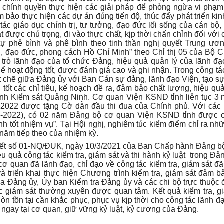
 chính quyền thực hiện các giải pháp để phòng ngừa vi phạm 
m bảo thực hiện các dự án đúng tiến độ, thúc đẩy phát triển kin
ác giáo dục chính trị, tư tưởng, đạo đức lối sống của cán bộ,
 được chú trọng, đi vào thực chất, kịp thời chấn chỉnh đối với 
ự phê bình và phê bình theo tinh thần nghị quyết Trung ươ
ng, đạo đức, phong cách Hồ Chí Minh” theo Chỉ thị 05 của Bộ Ch
 trò lãnh đạo của tổ chức Đảng, hiệu quả quản lý của lãnh đ
hể
hoạt động tốt, được đánh giá cao và ghi nhận
.
Trong công tá
ặt chẽ giữa Đảng ủy với Ban Cán sự đảng, lãnh đạo Viện, tạo sự
 tốt các chỉ tiêu, kế hoạch đề ra, đảm bảo chất lượng, hiệu quả
ành Kiểm sát Quảng Ninh. Cơ quan Viện KSND tỉnh liên tục 3
, 2022 được tặng Cờ dẫn đầu thi đua của Chính phủ. Với các
20-2022), có 02 năm Đảng bộ cơ quan Viện KSND tỉnh được 
nh tốt nhiệm vụ
”
.
Tại
H
ội nghị, nghiêm túc
kiểm điểm
chỉ ra nhữ
năm tiếp theo
của nhiệm kỳ.
yết
số 01-NQ/ĐUK, ngày 10/3/2021 của Ban Chấp hành Đảng bộ
u quả công tác kiểm tra, giám sát và thi hành kỷ luật
trong Đả
ơ quan đã lãnh đạo, chỉ đạo về công tác kiểm tra, giám sát
đã
triển khai thực hiện Chương trình kiểm tra, giám sát đảm bả
của Đảng ủy, Ủy ban Kiểm tra Đảng ủy và các chi bộ trực thuộc
tác giám sát thường xuyên được quan tâm.
Kết quả kiểm tra, g
n tồn tại cần khắc phục, phục vụ kịp thời cho công tác lãnh đạ
ngay tại cơ quan, giữ vững kỷ luật, kỷ cương của Đảng.