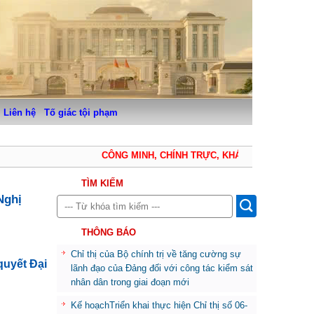
Liên hệ
Tố giác tội phạm
CÔNG MINH, CHÍNH TRỰC, KHÁCH QUAN, THẬN T
TÌM KIẾM
Nghị
THÔNG BÁO
Chỉ thị của Bộ chính trị về tăng cường sự
quyết Đại
lãnh đạo của Đảng đối với công tác kiểm sát
nhân dân trong giai đoạn mới
Kế hoạchTriển khai thực hiện Chỉ thị số 06-