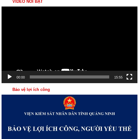
VIDEO NỔI BẬT
Trình
chơi
Video
00:00
15:55
Bảo vệ lợi ích công