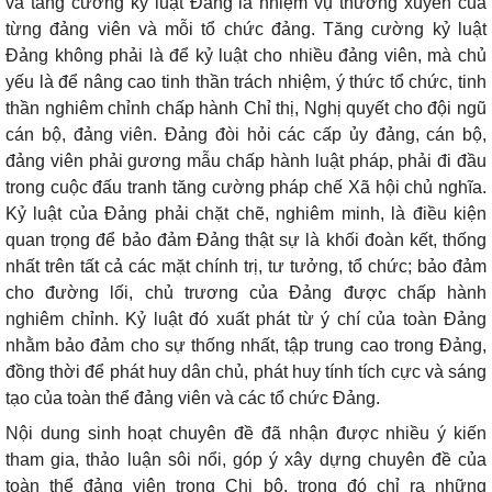
và tăng cường kỷ luật Đảng là nhiệm vụ thường xuyên của
từng đảng viên và mỗi tổ chức đảng. Tăng cường kỷ luật
Đảng không phải là để kỷ luật cho nhiều đảng viên, mà chủ
yếu là để nâng cao tinh thần trách nhiệm, ý thức tổ chức, tinh
thần nghiêm chỉnh chấp hành Chỉ thị, Nghị quyết cho đội ngũ
cán bộ, đảng viên. Đảng đòi hỏi các cấp ủy đảng, cán bộ,
đảng viên phải gương mẫu chấp hành luật pháp, phải đi đầu
trong cuộc đấu tranh tăng cường pháp chế Xã hội chủ nghĩa.
Kỷ luật của Đảng phải chặt chẽ, nghiêm minh, là điều kiện
quan trọng để bảo đảm Đảng thật sự là khối đoàn kết, thống
nhất trên tất cả các mặt chính trị, tư tưởng, tổ chức; bảo đảm
cho đường lối, chủ trương của Đảng được chấp hành
nghiêm chỉnh. Kỷ luật đó xuất phát từ ý chí của toàn Đảng
nhằm bảo đảm cho sự thống nhất, tập trung cao trong Đảng,
đồng thời để phát huy dân chủ, phát huy tính tích cực và sáng
tạo của toàn thể đảng viên và các tổ chức Đảng.
Nội dung sinh hoạt chuyên đề đã nhận được nhiều ý kiến
tham gia, thảo luận sôi nổi, góp ý xây dựng chuyên đề của
toàn thể đảng viên trong Chi bộ, trong đó
chỉ ra những