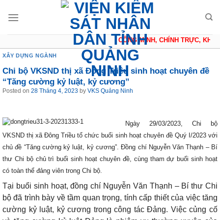
Skip
to
content
CÔNG MINH, CHÍNH TRỰC, KHÁCH
XÂY DỰNG NGÀNH
Chi bộ VKSND thị xã Đông Triều sinh hoạt chuyên đề
“Tăng cường kỷ luật, kỷ cương”
Posted on
28 Tháng 4, 2023
by
VKS Quảng Ninh
Ngày 29/03/2023, Chi bộ
VKSND thị xã Đông Triều tổ chức buổi sinh hoạt chuyên đề Quý I/2023 với
chủ đề “Tăng cường kỷ luật, kỷ cương”. Đồng chí Nguyễn Văn Thạnh – Bí
thư Chi bộ chủ trì buổi sinh hoạt chuyên đề, cùng tham dự buổi sinh hoạt
có toàn thể đảng viên trong Chi bộ.
Tại
buổi sinh hoạt, đồng chí Nguyễn Văn Thạnh
–
Bí thư Chi
bộ đã trình bày về tầm quan trọng, tính cấp thiết của việc tăng
cường kỷ luật, kỷ cương trong công tác Đảng.
Việc củng cố