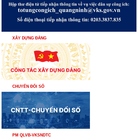
XÂY DỰNG ĐẢNG
CHUYỂN ĐỔI SỐ
PM QLVB-VKSNDTC