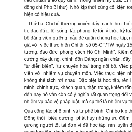
tiêu chuẩn theo quy định. Trong nhiệm kỳ qua, Chi 
đồng chí Phó Bí thư). Nhờ kịp thời củng cố, kiện to
hiện có hiệu quả.
– Thứ ba, Chi bộ thường xuyên đẩy mạnh thực hiện
trị, đạo đức, lối sống, tác phong, lề lối, ý thức k
bộ đảng viên gưỡng mẫu để quần chúng học tập, no
giá với việc thực hiện Chỉ thị số 05-CT/TW ngày 15 t
tưởng, đạo đức, phong cách Hồ Chí Minh”. Kiể
cường xây dựng, chỉnh đốn Đảng; ngăn chặn, đẩy lùi
“tự diễn biến”, “tự chuyển hóa” trong nội bộ. Việc
viên với nhiệm vụ chuyên môn. Việc thực hiện nh
không thể tách rời nhau. Đặc biệt là học tập, rè
minh, chính trực, khách quan, thận trọng, khiêm tố
đến nay nó vẫn còn có ý nghĩa rất quan trọng đối v
nhiệm vụ bảo vệ pháp luật, mà cụ thể là nhiệm vụ t
Qua công tác phê bình và tự phê bình, Chi bộ kịp th
Đồng thời, biểu dương, phát huy những ưu điểm, k
gương người tốt tại đơn vị để học tập, rèn luyện 