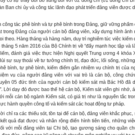
ủy có sự thay đổi bổ sung đối với 02 đồng chí (01 đồng chí Bí
àn Ban chi ủy và công tác lãnh đạo phát triển đảng viên được du
 công tác phê bình và tự phê bình trong Đảng, giữ vững phẩm 
ỷ luật trong Đảng của người cán bộ đảng viên, xây dựng hình ảnh
i theo. Hàng tháng và hàng năm, duy trì nghiêm túc việc kiểm
háng 5 năm 2016 của Bộ Chính trị về “đẩy mạnh học tập và l
m điểm, đánh giá việc thực hiện Nghị quyết Trung ương 4 khóa X
 sự suy thoái về tư tưởng chính trị, đạo đức, lối sống, những
 phê bình, tự phê bình, kiểm điểm gắn nhiệm vụ chính trị của 
iệm vụ của người đảng viên với vai trò là cán bộ, công ch
n luyện 05 đức tính của người cán bộ kiểm sát mà Bác Hồ đã 
n”. Lời dạy đó được bao thế hệ cán bộ, Kiểm sát viên ghi nhớ, 
ới mỗi cán bộ ngành Kiểm sát, có giá trị như là nguyên tắc tron
hực hành quyền công tố và kiểm sát các hoạt động tư pháp.
ời chỉ ra các thiếu sót, tồn tại để cán bộ, đảng viên khắc phục
ết quả đạt được và nhân rộng điển hình tiên tiến, những việ
đối với mỗi đảng viên tại Chi bộ, tạo gương sáng cho quần ch