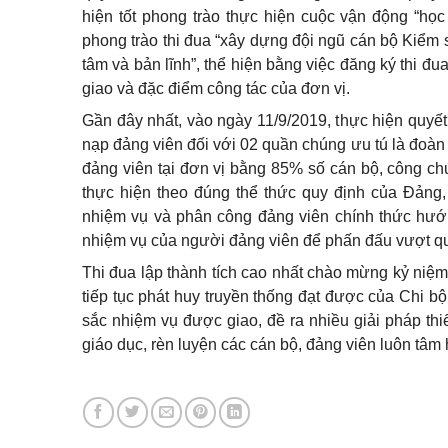
hiện tốt phong trào thực hiện cuộc vận động “họ
phong trào thi đua “xây dựng đội ngũ cán bộ Kiểm sá
tâm và bản lĩnh”, thể hiện bằng việc đăng ký thi đ
giao và đặc điểm công tác của đơn vị.
Gần đây nhất, vào ngày 11/9/2019, thực hiện quyế
nạp đảng viên đối với 02 quần chúng ưu tú là đoàn v
đảng viên tại đơn vị bằng 85% số cán bộ, công ch
thực hiện theo đúng thể thức quy định của Đảng, 
nhiệm vụ và phân công đảng viên chính thức hướn
nhiệm vụ của người đảng viên để phấn đấu vượt qu
Thi đua lập thành tích cao nhất chào mừng kỷ niệ
tiếp tục phát huy truyền thống đạt được của Chi b
sắc nhiệm vụ được giao, đề ra nhiều giải pháp thiế
giáo dục, rèn luyện các cán bộ, đảng viên luôn tâm