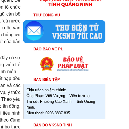
ơ quan. Để
ên tổ chức
ngũ cán bộ
THƯ CÔNG VỤ
ua “cả nước
c cuộc vận
n chúng ưu
ất của bản
BÁO BẢO VỆ PL
 đây có sự
g viên trẻ
anh niên –
ết nạp đều
BAN BIÊN TẬP
uan và các
Chịu trách nhiệm chính:
vụ, ý thức
Ông Phạm Viết Vượng – Viện trưởng
. Theo yêu
Trụ sở: Phường Cao Xanh – tỉnh Quảng
biến động,
Ninh.
 tiêu hình
Điện thoại: 0203.3837.835
 theo đúng
BẢN ĐỒ VKSND TỈNH
hi bộ thực