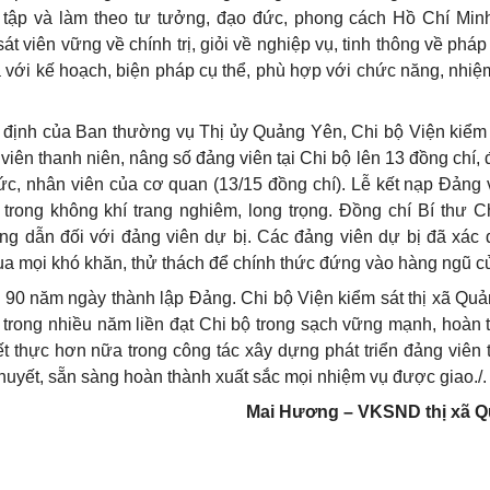
c tập và làm theo tư tưởng, đạo đức, phong cách Hồ Chí Min
t viên vững về chính trị, giỏi về nghiệp vụ, tinh thông về pháp
ua với kế hoạch, biện pháp cụ thể, phù hợp với chức năng, nhi
t định của Ban thường vụ Thị ủy Quảng Yên, Chi bộ Viện kiểm 
iên thanh niên, nâng số đảng viên tại Chi bộ lên 13 đồng chí, đ
ức, nhân viên của cơ quan (13/15 đồng chí). Lễ kết nạp Đảng
trong không khí trang nghiêm, long trọng. Đồng chí Bí thư C
g dẫn đối với đảng viên dự bị. Các đảng viên dự bị đã xác
a mọi khó khăn, thử thách để chính thức đứng vào hàng ngũ c
m 90 năm ngày thành lập Đảng. Chi bộ Viện kiểm sát thị xã Qu
ộ trong nhiều năm liền đạt Chi bộ trong sạch vững mạnh, hoàn 
t thực hơn nữa trong công tác xây dựng phát triển đảng viên t
 huyết, sẵn sàng hoàn thành xuất sắc mọi nhiệm vụ được giao./.
Mai Hương – VKSND thị xã 