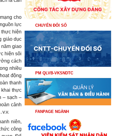
ách là cán
h mạng cho
 nguồn lực
CHUYỂN ĐỔI SỐ
 thực hiện
g giáo dục
g năm giao
c hiện sôi
tưởng cách
rong nhiều
PM QLVB-VKSNDTC
 hoạt động
đoàn thanh
 khai thực
h – sạch –
 hoàn cảnh
…v.v.
FANPAGE NGÀNH
hanh niên,
 chức công