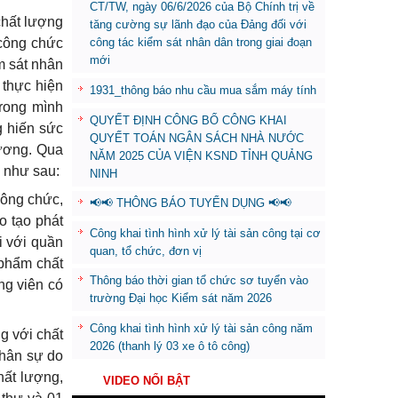
CT/TW, ngày 06/6/2026 của Bộ Chính trị về
chất lượng
tăng cường sự lãnh đạo của Đảng đối với
 công chức
công tác kiểm sát nhân dân trong giai đoạn
mới
m sát nhân
 thực hiện
1931_thông báo nhu cầu mua sắm máy tính
trong mình
QUYẾT ĐỊNH CÔNG BỐ CÔNG KHAI
g hiến sức
QUYẾT TOÁN NGÂN SÁCH NHÀ NƯỚC
hương. Qua
NĂM 2025 CỦA VIỆN KSND TỈNH QUẢNG
ị như sau:
NINH
công chức,
📢📢 THÔNG BÁO TUYỂN DỤNG 📢📢
o tạo phát
Công khai tình hình xử lý tài sản công tại cơ
i với quần
quan, tổ chức, đơn vị
 phẩm chất
Thông báo thời gian tổ chức sơ tuyển vào
ng viên có
trường Đại học Kiểm sát năm 2026
Công khai tình hình xử lý tài sản công năm
ng với chất
2026 (thanh lý 03 xe ô tô công)
nhân sự do
hất lượng,
VIDEO NỔI BẬT