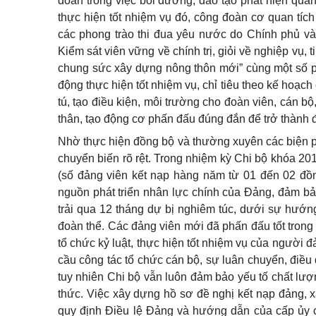
đoàn trong việc bồi dưỡng, đào tạo phát hiện quầ
thực hiện tốt nhiệm vụ đó, công đoàn cơ quan tíc
các phong trào thi đua yêu nước do Chính phủ và
Kiểm sát viên vững về chính trị, giỏi về nghiệp vụ, 
chung sức xây dựng nông thôn mới” cùng một số p
động thực hiện tốt nhiệm vụ, chỉ tiêu theo kế hoạc
tú, tạo điều kiện, môi trường cho đoàn viên, cán 
thân, tạo động cơ phấn đấu đúng đắn để trở thành
Nhờ thực hiện đồng bộ và thường xuyên các biện p
chuyển biến rõ rệt. Trong nhiệm kỳ Chi bộ khóa 201
(số đảng viên kết nạp hàng năm từ 01 đến 02 đồn
nguồn phát triển nhân lực chính của Đảng, đảm bả
trải qua 12 tháng dự bị nghiêm túc, dưới sự hướng
đoàn thể. Các đảng viên mới đã phấn đấu tốt trong 
tổ chức kỷ luật, thực hiện tốt nhiệm vụ của người 
cầu công tác tổ chức cán bộ, sự luân chuyển, điều 
tuy nhiên Chi bộ vẫn luôn đảm bảo yếu tố chất lượn
thức. Việc xây dựng hồ sơ đề nghị kết nạp đảng, xá
quy định Điều lệ Đảng và hướng dẫn của cấp ủy cấ