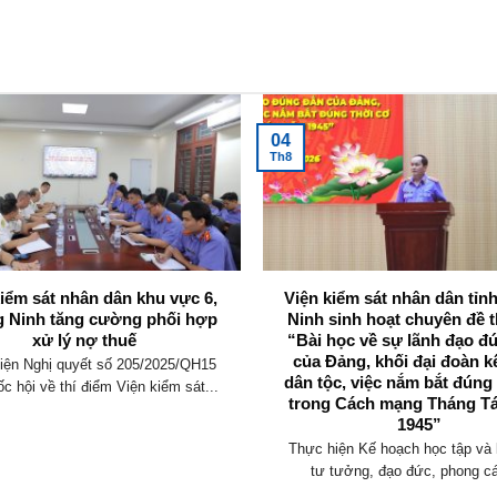
04
Th8
kiểm sát nhân dân khu vực 6,
Viện kiểm sát nhân dân tỉ
 Ninh tăng cường phối hợp
Ninh sinh hoạt chuyên đề t
xử lý nợ thuế
“Bài học về sự lãnh đạo đ
của Đảng, khối đại đoàn k
iện Nghị quyết số 205/2025/QH15
dân tộc, việc nắm bắt đúng
c hội về thí điểm Viện kiểm sát...
trong Cách mạng Tháng T
1945”
Thực hiện Kế hoạch học tập và 
tư tưởng, đạo đức, phong cá