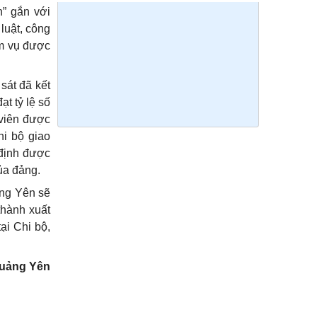
h” gắn với
 luật, công
ệm vụ được
sát đã kết
ạt tỷ lệ số
 viên được
hi bộ giao
 định được
ủa đảng.
ảng Yên sẽ
thành xuất
ại Chi bộ,
Quảng Yên