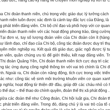
rị, đạo đức, nâng cao kỹ năng về chuyên môn nghiệp vụ với tư c
a Chi đoàn thanh niên, chú trọng việc giáo dục lý tưởng các
thanh niên luôn được xác định là cánh tay đắc lực của Đảng, là
g phát triển đảng viên. Chi bộ chỉ đạo và phối hợp với cơ quan
t triển đoàn thanh niên với các hoạt động phong trào, tăng cườn
Tại đơn vị, tuy số lượng đoàn viên của Chi đoàn còn ít (hàn
 lãnh đạo, chỉ đạo của Chi bộ, công tác đoàn được duy trì thự
huyên môn nghiệp vụ. Kết quả đã giáo dục, giác ngộ được lý 
n viên, quần chúng ưu tú để giới thiệu, kết nạp đảng viên. T
Thị đoàn Quảng Yên, Chi đoàn thanh niên tích cực duy trì các
ng tác ứng dụng công nghệ thông tin với vai trò chính là Chi 
. Ngoài ra, Chi đoàn còn năng động, tích cực trong việc triển
hác như: công tác vệ sinh môi trường khuôn viên cơ quan xan
 nghĩa; hoạt động từ thiện đỡ đầu, giúp đỡ các cháu nhỏ có
o thể dục – thể thao do chính quyền, đoàn thể thị xã phát động 
giữa các đoàn thể như Công đoàn, Chi hội luật gia, Chi đoàn t
 phát triển đảng viên. Trong đó, đáng chú ý là vai trò của tổ