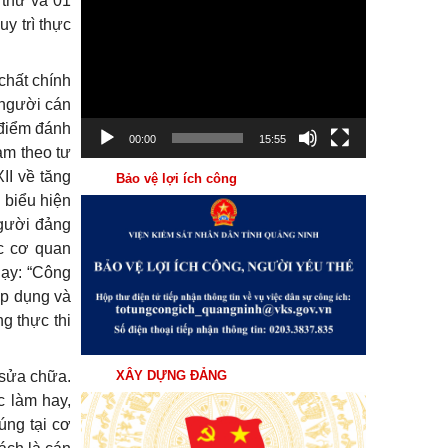
 thư và 01
Trình
y trì thực
chơi
Video
chất chính
 người cán
 điểm đánh
00:00
15:55
àm theo tư
II về tăng
Bảo vệ lợi ích công
 biểu hiện
người đảng
ức cơ quan
dạy: “Công
áp dụng và
g thực thi
XÂY DỰNG ĐẢNG
, sửa chữa.
c làm hay,
úng tại cơ