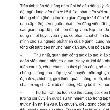
Trên tinh thần đó, hàng năm Chi bộ đều đăng ký và 
đội ngũ đảng viên được kế thừa, phát triển với x
không nhiều (thông thường giao động từ 14 đến 16
dân cấp trên) nên nguồn phát triển đảng viên rất h
các giải pháp để phát triển đảng viên. Kịp thời
dòng nhiệt huyết yêu nghề, có phẩm chất chính tr
mình cho sự nghiệp phát triển của Ngành, cũng nh
tổng kết thực tiễn những năm gần đây, Chi bộ đã tri
–
Thứ nhất, quan tâm công tác đào tạo, giáo 
đoàn viên thanh niên cơ quan. Ngay từ khi tiếp n
triển cán bộ, công chức, kịp thời phân công, bố tr
chúng – công chức tập sự về chuyên môn nghiệp v
đạo đức, chính trị, giới thiệu quần chúng ưu tú, 
chất lượng cho Chi bộ nói riêng, Đảng bộ thị xã nói
–
Thứ hai, Chi bộ luôn kịp thời củng cố, kiện
lượng chi ủy viên được sự tín nhiệm cao trong tập 
thực hiện nhiệm vụ luân chuyển, điều động công tá