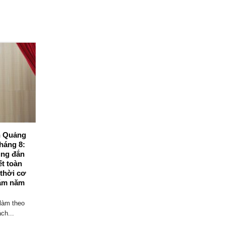
04
Th8
nh Quảng
Viện kiểm sát nhân dân tỉnh Quảng
háng 8:
Ninh tổ chức Hội nghị giao ban trực
úng đắn
tuyến triển khai nhiệm vụ trọng tâm
ết toàn
tháng 8/2026
 thời cơ
Sáng ngày 03/8/2026, Viện kiểm sát nhân
ám năm
dân (VKSND) tỉnh Quảng Ninh tổ chức
Hội...
làm theo
ch...