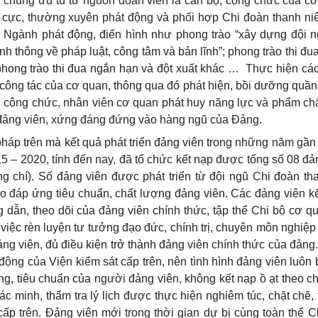
n chúng ưu tú từ nguồn đoàn viên là cán bộ, công chức của c
h cực, thường xuyên phát động và phối hợp Chi đoàn thanh ni
 Ngành phát động, điển hình như phong trào “xây dựng đội 
tinh thông về pháp luật, công tâm và bản lĩnh”; phong trào thi đ
hong trào thi đua ngắn hạn và đột xuất khác …
Thực hiện cá
h công tác của cơ quan, thông qua đó phát hiện, bồi dưỡng quầ
bộ, công chức, nhân viên cơ quan phát huy năng lực và phẩm ch
 đảng viên, xứng đáng đứng vào hàng ngũ của Đảng.
háp trên mà kết quả phát triển đảng viên trong những năm gần
5 – 2020, tính đến nay, đã tổ chức kết nạp được tổng số 08 đản
g chí). Số đảng viên được phát triển từ đội ngũ Chi đoàn th
o đáp ứng tiêu chuẩn, chất lượng đảng viên. Các đảng viên k
 dẫn, theo dõi của đảng viên chính thức, tập thể Chi bộ cơ q
việc rèn luyện tư tưởng đạo đức, chính trị, chuyên môn nghiệp 
đảng viên, đủ điều kiện trở thành đảng viên chính thức của đảng
động của Viện kiểm sát cấp trên, nên tình hình đảng viên luôn 
g, tiêu chuẩn của người đảng viên, không kết nạp ồ ạt theo chỉ
c minh, thẩm tra lý lịch được thực hiện nghiêm túc, chặt chẽ,
p trên. Đảng viên mới trong thời gian dự bị cùng toàn thể C