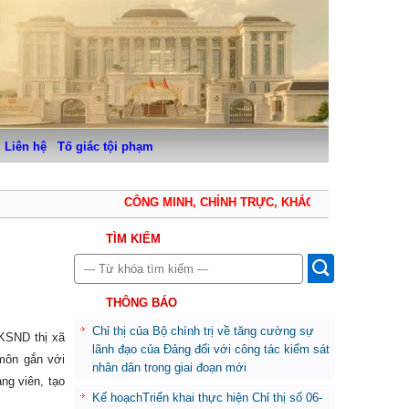
Liên hệ
Tố giác tội phạm
CÔNG MINH, CHÍNH TRỰC, KHÁCH QUAN, THẬN TRỌ
TÌM KIẾM
THÔNG BÁO
Chỉ thị của Bộ chính trị về tăng cường sự
VKSND thị xã
lãnh đạo của Đảng đối với công tác kiểm sát
 môn gắn với
nhân dân trong giai đoạn mới
ng viên, tạo
Kế hoạchTriển khai thực hiện Chỉ thị số 06-