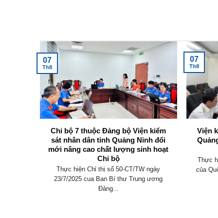
Tin tức mới nhất
07
07
Th8
Th8
không
Chi bộ 7 thuộc Đảng bộ Viện kiểm
Viện 
y định
sát nhân dân tỉnh Quảng Ninh đổi
Quảng
mới nâng cao chất lượng sinh hoạt
Chi bộ
an hành
Thực h
Thực hiện Chỉ thị số 50-CT/TW ngày
 điều
của Quố
23/7/2025 cua Ban Bí thư Trung ương
Đảng...