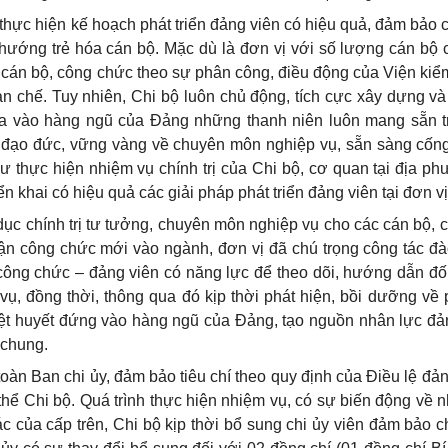
thực hiện kế hoạch phát triển đảng viên có hiệu quả, đảm bảo 
u hướng trẻ hóa cán bộ. Mặc dù là đơn vị với số lượng cán bộ
 cán bộ, công chức theo sự phân công, điều động của Viện kiể
ạn chế. Tuy nhiên, Chi bộ luôn chủ động, tích cực xây dựng và
 đưa vào hàng ngũ của Đảng những thanh niên luôn mang sẵn 
ị, đạo đức, vững vàng về chuyên môn nghiệp vụ, sẵn sàng cốn
ư thực hiện nhiệm vụ chính trị của Chi bộ, cơ quan tại địa p
ển khai có hiệu quả các giải pháp phát triển đảng viên tại đơn v
dục chính trị tư tưởng, chuyên môn nghiệp vụ cho các cán bộ, 
hận công chức mới vào ngành, đơn vị đã chú trọng công tác đà
í công chức – đảng viên có năng lực để theo dõi, hướng dẫn đố
ụ, đồng thời, thông qua đó kịp thời phát hiện, bồi dưỡng về
nhiệt huyết đứng vào hàng ngũ của Đảng, tạo nguồn nhân lực đả
 chung.
 toàn Ban chi ủy, đảm bảo tiêu chí theo quy định của Điều lệ đả
thể Chi bộ. Quá trình thực hiện nhiệm vụ, có sự biến động về 
c của cấp trên, Chi bộ kịp thời bổ sung chi ủy viên đảm bảo c