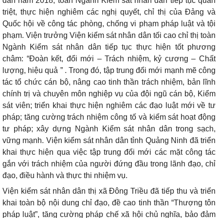
dân năm 2018, toàn Ngành Kiểm sát nhân dân tiếp tục quán
triệt, thực hiện nghiêm các nghị quyết, chỉ thị của Đảng và
Quốc hội về công tác phòng, chống vi phạm pháp luật và tội
phạm. Viện trưởng Viện kiểm sát nhân dân tối cao chỉ thị toàn
Ngành Kiểm sát nhân dân tiếp tục thực hiện tốt phương
châm: “Đoàn kết, đổi mới – Trách nhiệm, kỷ cương – Chất
lượng, hiệu quả ” . Trong đó, tập trung đổi mới mạnh mẽ công
tác tổ chức cán bộ, nâng cao tinh thần trách nhiệm, bản lĩnh
chính trị và chuyên môn nghiệp vụ của đội ngũ cán bộ, Kiểm
sát viên; triển khai thực hiện nghiêm các đạo luật mới về tư
pháp; tăng cường trách nhiệm công tố và kiểm sát hoạt động
tư pháp; xây dựng Ngành Kiểm sát nhân dân trong sạch,
vững mạnh. Viện kiểm sát nhân dân tỉnh Quảng Ninh đã triển
khai thực hiện qua việc tập trung đổi mới các mặt công tác
gắn với trách nhiệm của người đứng đầu trong lãnh đạo, chỉ
đạo, điều hành và thực thi nhiệm vụ.
Viện kiểm sát nhân dân thị xã Đông Triều đã tiếp thu và triển
khai toàn bộ nội dung chỉ đạo, đề cao tinh thần “Thượng tôn
pháp luật”, tăng cường pháp chế xã hội chủ nghĩa, bảo đảm