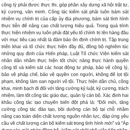
công lý phải được thực thi, góp phần xây dựng xã hội trật tự,
kỷ cương, văn minh. Công tác kiểm sát phải luôn bám sát
nhiệm vụ chính trị của cấp ủy địa phương, bám sát tình hình
thực tiễn để nâng cao chất lượng hiệu quả. Trong quá trình
thực hiện nhiệm vụ luôn phải đặt yếu tố chính trị lên hàng đầu
với mục tiêu cao nhất là đảm bảo ổn định chính trị. Tập trung
triển khai và tổ chức thực hiện đầy đủ, đồng bộ nghiêm túc
những quy định của Hiến pháp, Luật Tổ chức Viện kiểm sát
nhân dân nhằm thực hiện tốt chức năng thực hành quyền
công tố và kiểm sát các hoạt động tư pháp, bảo vệ công lý,
bảo vệ pháp chế, bảo vệ quyền con người, không để lọt tội
phạm, không làm oan người vô tội. Thực hiện dân chủ, công
khai, minh bạch đi đôi với tăng cường kỷ luật, kỷ cương, trách
nhiệm, làm tốt công tác giáo dục, quản lý cán bộ. Xác định hai
khâu công tác tạo chuyển biến đột phá là: “Đổi mới, tăng
cường công tác đào tạo, bồi dưỡng cán bộ tại chỗ nhằm
nâng cao toàn diện chất lượng nguồn nhân lực, đáp ứng yêu
cầu về chất lượng cán bộ kiểm sát trong tình hình mới” và “Áp