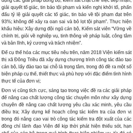
dụng các giải pháp đồng bộ, kiểm sát chặt chẽ việc tiếp nhận,
giải quyết tố giác, tin báo tội phạm và kiến nghị khởi tố, phấn
đấu tỷ lệ giải quyết các tố giác, tin báo về tội phạm đạt trên
93%; không để xảy ra oan sai và bỏ lọt tội phạm”. Thực hiện
khẩu hiệu: Xây dựng đội ngũ cán bộ, Kiểm sát viên “Vững về
chính trị, giỏi về nghiệp vụ, tinh thông về pháp luật, công tâm
và bản lĩnh, kỷ cương và trách nhiệm”.
Để cụ thể hóa các mục tiêu nêu trên, năm 2018 Viện kiểm sát
thị xã Đông Triều đã xây dựng chương trình công tác đào tạo
cán bộ, lấy đào tạo tại chỗ là trọng tâm, trong đó đề ra một số
biện pháp cụ thể, thiết thực và phù hợp với đặc điểm tình hình
thực tế của đơn vị;
Đơn vị cũng tích cực, sáng tạo trong việc đề ra các giải pháp
để nâng cao chất lượng công tác chuyên môn như xây dựng
chuyên đề nâng cao chất lượng yêu cầu xác minh, yêu cầu
điều tra; Xây dựng kế hoạch công tác kiểm tra của đơn vị
trong đó nâng cao vai trò công tác kiểm tra đột xuất của các
đồng chí lãnh đạo Viện để kịp thời phát hiện thiếu sót, hạn