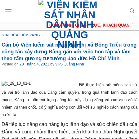
Skip
to
content
CÔNG MINH, CHÍNH TRỰC, KHÁCH QUAN, THẬN 
GIẢI BÚA LIỀM VÀNG
Cán bộ Viện kiểm sát nhân dân thị xã Đông Triều trong
công tác xây dựng Đảng gắn với việc học tập và làm
theo tấm gương tư tưởng đạo đức Hồ Chí Minh.
Posted on
28 Tháng 4, 2023
by
VKS Quảng Ninh
Để thực hiện sứ mệnh lịch sử
và vai trò lãnh đạo của Đảng cầm quyền, trong quá trình lãnh đạo cách
mạng, Đảng ta luôn coi trọng công tác xây dựng đảng và xác định đó là
nhiệm vụ then chốt, có ý nghĩa sống còn đối với sự nghiệp cách mạng của
nước ta.
Để tiếp tục nâng cao năng lực lãnh đạo và sức chiến đấu của
Đảng và cũng nhằm thực hiện, triển khai tinh thần Nghị quyết