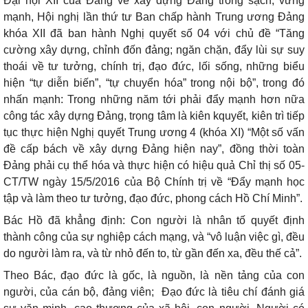
Đại hội XII của Đảng về xây dựng Đảng trong sạch, vững
mạnh, Hội nghị lần thứ tư Ban chấp hành Trung ương Đảng
khóa XII đã ban hành Nghị quyết số 04 với chủ đề “Tăng
cường xây dựng, chỉnh đốn đảng; ngăn chặn, đẩy lùi sự suy
thoái về tư tưởng, chính trị, đạo đức, lối sống, những biểu
hiện “tự diễn biến”, “tự chuyển hóa” trong nội bộ”, trong đó
nhấn mạnh: Trong những năm tới phải đẩy mạnh hơn nữa
công tác xây dựng Đảng, trọng tâm là kiên kquyết, kiên trì tiếp
tục thực hiện Nghị quyết Trung ương 4 (khóa XI) “Một số vấn
đề cấp bách về xây dựng Đảng hiện nay”, đồng thời toàn
Đảng phải cụ thể hóa và thực hiện có hiệu quả Chỉ thị số 05-
CT/TW ngày 15/5/2016 của Bộ Chính trị về “Đẩy mạnh học
tập và làm theo tư tưởng, đạo đức, phong cách Hồ Chí Minh”.
Bác Hồ đã khẳng định: Con người là nhân tố quyết định
thành công của sự nghiệp cách mạng, và “vô luận việc gì, đều
do người làm ra, và từ nhỏ đến to, từ gần đến xa, đều thế cả”.
Theo Bác, đạo đức là gốc, là nguồn, là nền tảng của con
người, của cán bộ, đảng viên;
Đạo đức là tiêu chí đánh giá