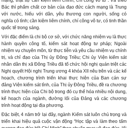
mạng, thật sự cần kiệm liêm chính, chí công vô tư”. Và theo
Bác thì phẩm chất cơ bản của đạo đức cách mạng là Trung
với nước, hiếu với dân, yêu thương con người, sống có
nghĩa có tình; cần kiệm liêm chính, chí công vô tư, có tinh thần
quốc tế trong sáng.
Với đặc điểm là chi bộ cơ sở, với chức năng nhiệm vụ là thực
hành quyền công tố, kiểm sát hoạt động tư pháp; Ngoài
nhiệm vụ chuyên môn, từ thực tiễn và yêu cầu nhiệm vụ chính
trị, và chỉ đạo của Thị ủy Đông Triều; Chi ủy Viện kiểm sát
nhân dân thị xã Đông Triều đã tổ chức hội nghị quán triệt các
Nghị quyết Hội nghị Trung ương 4 khóa XII nêu trên và các kế
hoạch, chương trình triển khai thực hiện của Ban cán sự
đảng Viện kiểm sát tỉnh, của Thị ủy Đông Triều, đề ra chương
trình thực hiện của Chi bộ trong đó cụ thể hóa nhiều nội dung,
kế hoạch của ngành, đường lối của Đảng và các chương
trình hoạt động tại địa phương.
Đặc biệt, 4 năm trở lại đây, ngành Kiểm sát luôn chú trọng và
triển khai hiệu quả cuộc vận động “Học tập và làm theo tấm