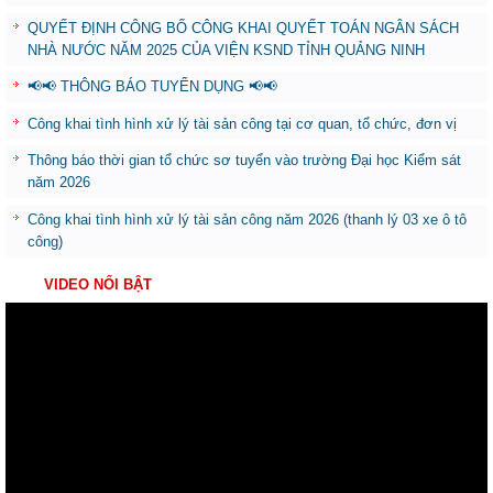
QUYẾT ĐỊNH CÔNG BỐ CÔNG KHAI QUYẾT TOÁN NGÂN SÁCH
NHÀ NƯỚC NĂM 2025 CỦA VIỆN KSND TỈNH QUẢNG NINH
📢📢 THÔNG BÁO TUYỂN DỤNG 📢📢
Công khai tình hình xử lý tài sản công tại cơ quan, tổ chức, đơn vị
Thông báo thời gian tổ chức sơ tuyển vào trường Đại học Kiểm sát
năm 2026
Công khai tình hình xử lý tài sản công năm 2026 (thanh lý 03 xe ô tô
công)
VIDEO NỔI BẬT
Trình
chơi
Video