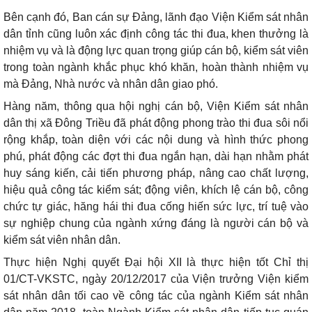
Bên cạnh đó, Ban cán sự Đảng, lãnh đạo Viện Kiểm sát nhân
dân tỉnh cũng luôn xác định công tác thi đua, khen thưởng là
nhiệm vụ và là động lực quan trọng giúp cán bộ, kiểm sát viên
trong toàn ngành khắc phục khó khăn, hoàn thành nhiệm vụ
mà Đảng, Nhà nước và nhân dân giao phó.
Hàng năm, thông qua hội nghị cán bộ, Viện Kiểm sát nhân
dân thị xã Đông Triều đã phát động phong trào thi đua sôi nổi
rộng khắp, toàn diện với các nội dung và hình thức phong
phú, phát động các đợt thi đua ngắn hạn, dài hạn nhằm phát
huy sáng kiến, cải tiến phương pháp, nâng cao chất lượng,
hiệu quả công tác kiểm sát; động viên, khích lệ cán bộ, công
chức tự giác, hăng hái thi đua cống hiến sức lực, trí tuệ vào
sự nghiệp chung của ngành xứng đáng là người cán bộ và
kiểm sát viên nhân dân.
Thực hiện Nghị quyết Đại hội XII là thực hiện tốt Chỉ thị
01/CT-VKSTC, ngày 20/12/2017 của Viện trưởng Viện kiểm
sát nhân dân tối cao về công tác của ngành Kiểm sát nhân