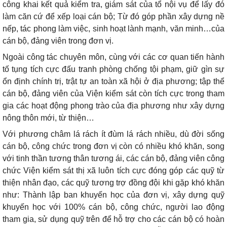
công khai kết quả kiểm tra, giám sát của tổ nội vụ để lấy đó
làm căn cứ để xếp loại cán bộ; Từ đó góp phần xây dựng nề
nếp, tác phong làm việc, sinh hoạt lành mạnh, văn minh…của
cán bộ, đảng viên trong đơn vị.
Ngoài công tác chuyên môn, cùng với các cơ quan tiến hành
tố tụng tích cực đấu tranh phòng chống tội phạm, giữ gìn sự
ổn định chính trị, trật tự an toàn xã hội ở địa phương; tập thể
cán bộ, đảng viên của Viện kiểm sát còn tích cực trong tham
gia các hoạt động phong trào của địa phương như xây dựng
nông thôn mới, từ thiện…
Với phương châm lá rách ít đùm lá rách nhiều, dù đời sống
cán bộ, công chức trong đơn vị còn có nhiều khó khăn, song
với tinh thần tương thân tương ái, các cán bộ, đảng viên công
chức Viện kiểm sát thị xã luôn tích cực đóng góp các quỹ từ
thiện nhân đạo, các quỹ tương trợ đồng đội khi gặp khó khăn
như: Thành lập ban khuyến học của đơn vị, xây dựng quỹ
khuyến học với 100% cán bộ, công chức, người lao động
tham gia, sử dụng quỹ trên để hỗ trợ cho các cán bộ có hoàn