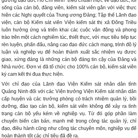
gương đạo đức Hồ Chí Minh” theo chuẩn mực về đạo đức, lối
sống của cán bộ, đảng viên, kiểm sát viên gắn với việc thực
hiện các Nghị quyết của Trung ương Đảng; Tập thể Lãnh đạo
viện, cán bộ Kiểm sát viên Viện kiểm sát thị xã Đông Triều
luôn hưởng ứng và triển khai các cuộc vận động và phong
trào trên một cách nghiêm túc, thiết thực, với mục tiêu tiếp tục
rèn luyện, phấn đấu, nâng cao đạo đức cách mạng, trình độ lý
luận và nghiệp vụ để hoàn thành xuất sắc nhiệm vụ được
giao, xứng đáng là những cán bộ đáng tin cậy của Đảng và
Nhà nước. Đơn vị đã tổ chức cho 100% cán bộ, kiểm sát viên
ký cam kết thi đua thực hiện.
Với chỉ đạo của Lãnh đạo Viện Kiểm sát nhân dân tỉnh
Quảng Ninh đối với các Viện trưởng Viện Kiểm sát nhân dân
cấp huyện và các trưởng phòng có trách nhiệm quản lý, bồi
dưỡng, đào tạo cán bộ, kiểm sát viên không để xảy ra tình
trạng cán bộ yếu kém về nghiệp vụ. Từ đó góp phần làm
chuyển biến căn bản, mạnh mẽ trong công tác quản lý, chỉ
đạo, điều hành cũng như công tác chuyên môn, nghiệp vụ để
hoàn thành tốt các chỉ tiêu đã đề ra.