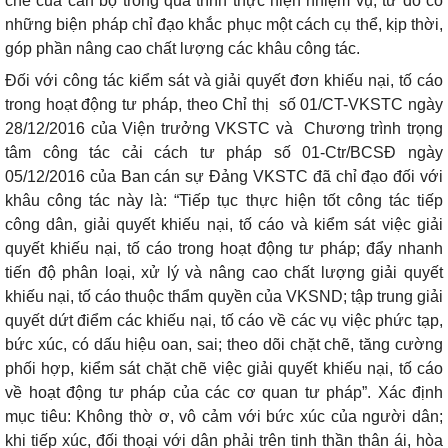
chế của cán bộ trong quá trình thực hiện nhiệm vụ, từ đó có
những biện pháp chỉ đạo khắc phục một cách cụ thể, kịp thời,
góp phần nâng cao chất lượng các khâu công tác.
Đối với công tác kiểm sát và giải quyết đơn khiếu nại, tố cáo
trong hoạt động tư pháp, theo Chỉ thị
số 01/CT-VKSTC ngày
28/12/2016 của Viện trưởng VKSTC và
Chương trình trọng
tâm công tác cải cách tư pháp số 01-Ctr/BCSĐ ngày
05/12/2016 của Ban cán sự Đảng VKSTC đã chỉ đạo đối với
khâu công tác này là: “Tiếp tục thực hiện tốt công tác tiếp
công dân, giải quyết khiếu nại, tố cáo và kiểm sát việc giải
quyết khiếu nại, tố cáo trong hoạt động tư pháp; đẩy nhanh
tiến độ phân loại, xử lý và nâng cao chất lượng giải quyết
khiếu nại, tố cáo thuộc thẩm quyền của VKSND; tập trung giải
quyết dứt điểm các khiếu nại, tố cáo về các vụ việc phức tạp,
bức xúc, có dấu hiệu oan, sai; theo dõi chặt chẽ, tăng cường
phối hợp, kiểm sát chặt chẽ việc giải quyết khiếu nại, tố cáo
về hoạt động tư pháp của các cơ quan tư pháp”. Xác định
mục tiêu: Không thờ ơ, vô cảm với bức xúc của người dân;
khi tiếp xúc, đối thoại với dân phải trên tinh thần thân ái, hòa