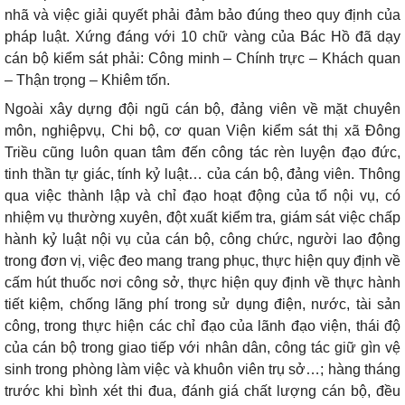
nhã và việc giải quyết phải đảm bảo đúng theo quy định của
pháp luật. Xứng đáng với 10 chữ vàng của Bác Hồ đã dạy
cán bộ kiểm sát phải: Công minh – Chính trực – Khách quan
– Thận trọng – Khiêm tốn.
Ngoài xây dựng đội ngũ cán bộ, đảng viên về mặt chuyên
môn, nghiệpvụ, Chi bộ, cơ quan Viện kiểm sát thị xã Đông
Triều cũng luôn quan tâm đến công tác rèn luyện đạo đức,
tinh thần tự giác, tính kỷ luật… của cán bộ, đảng viên. Thông
qua việc thành lập và chỉ đạo hoạt động của tổ nội vụ, có
nhiệm vụ thường xuyên, đột xuất kiểm tra, giám sát việc chấp
hành kỷ luật nội vụ của cán bộ, công chức, người lao động
trong đơn vị, việc đeo mang trang phục, thực hiện quy định về
cấm hút thuốc nơi công sở, thực hiện quy định về thực hành
tiết kiệm, chống lãng phí trong sử dụng điện, nước, tài sản
công, trong thực hiện các chỉ đạo của lãnh đạo viện, thái độ
của cán bộ trong giao tiếp với nhân dân, công tác giữ gìn vệ
sinh trong phòng làm việc và khuôn viên trụ sở…; hàng tháng
trước khi bình xét thi đua, đánh giá chất lượng cán bộ, đều