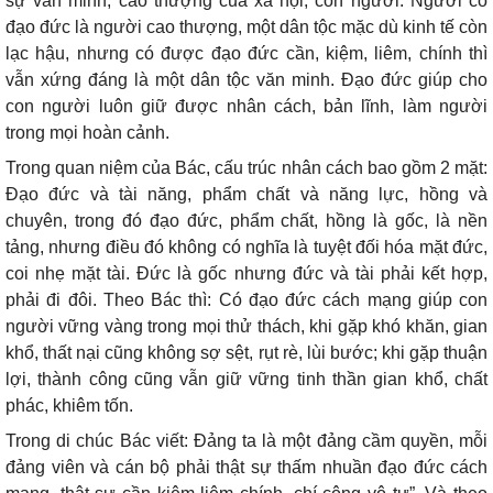
sự văn minh, cao thượng của xã hội, con người. Người có
đạo đức là người cao thượng, một dân tộc mặc dù kinh tế còn
lạc hậu, nhưng có được đạo đức cần, kiệm, liêm, chính thì
vẫn xứng đáng là một dân tộc văn minh. Đạo đức giúp cho
con người luôn giữ được nhân cách, bản lĩnh, làm người
trong mọi hoàn cảnh.
Trong quan niệm của Bác, cấu trúc nhân cách bao gồm 2 mặt:
Đạo đức và tài năng, phẩm chất và năng lực, hồng và
chuyên, trong đó đạo đức, phẩm chất, hồng là gốc, là nền
tảng, nhưng điều đó không có nghĩa là tuyệt đối hóa mặt đức,
coi nhẹ mặt tài. Đức là gốc nhưng đức và tài phải kết hợp,
phải đi đôi. Theo Bác thì: Có đạo đức cách mạng giúp con
người vững vàng trong mọi thử thách, khi gặp khó khăn, gian
khổ, thất nại cũng không sợ sệt, rụt rè, lùi bước; khi gặp thuận
lợi, thành công cũng vẫn giữ vững tinh thần gian khổ, chất
phác, khiêm tốn.
Trong di chúc Bác viết: Đảng ta là một đảng cầm quyền, mỗi
đảng viên và cán bộ phải thật sự thấm nhuần đạo đức cách