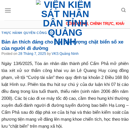
Skip
to
content
CÔNG MINH, CHÍNH TRỰC, KHÁCH Q
THỰC HÀNH QUYỀN CÔNG TỐ
Bản án thích đáng cho các đối tượng chặt biển số xe
của người đi đường
Posted on
28 Tháng 7, 2025
by
VKS Quảng Ninh
Ngày 13/6/2025, Tòa án nhân dân thành phố Cẩm Phả mở phiên
tòa xét xử sơ thẩm công khai vụ án Lê Quang Huy cùng đồng
phạm, về tội “Cướp tài sản” theo quy định tại khoản 2 Điều 168 Bộ
luật Hình sự. Phiên tòa thu hút sự chú ý của dư luận khi 07 bị cáo
đều đang trong lứa tuổi thanh, thiếu niên (sinh năm 2006 đến năm
2008). Các bị cáo đi xe máy tốc độ cao, cầm theo hung khí thường
xuyên đuổi đánh người đi đường tuyến đường bao biển Hạ Long –
Cẩm Phả sau đó đập phá xe của bị hại và tháo biển kiểm soát của
phương tiện mang về đăng lên mạng khoe chiến tích, học theo trào
lưu “chặt biển” trên mạng xã hội.