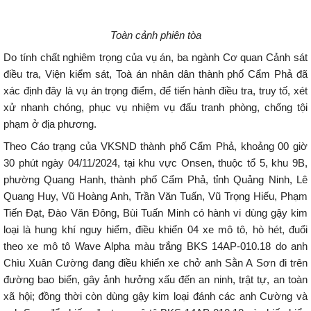
Toàn cảnh phiên tòa
Do tính chất nghiêm trọng của vụ án, ba ngành Cơ quan Cảnh sát
điều tra, Viện kiểm sát, Toà án nhân dân thành phố Cẩm Phả đã
xác định đây là vụ án trọng điểm, để tiến hành điều tra, truy tố, xét
xử nhanh chóng, phục vụ nhiệm vụ đấu tranh phòng, chống tội
phạm ở địa phương.
Theo Cáo trạng của VKSND thành phố Cẩm Phả, khoảng 00 giờ
30 phút ngày 04/11/2024, tại khu vực Onsen, thuộc tổ 5, khu 9B,
phường Quang Hanh, thành phố Cẩm Phả, tỉnh Quảng Ninh, Lê
Quang Huy, Vũ Hoàng Anh, Trần Văn Tuấn, Vũ Trọng Hiếu, Phạm
Tiến Đạt, Đào Văn Đông, Bùi Tuấn Minh có hành vi dùng gậy kim
loại là hung khí nguy hiểm, điều khiển 04 xe mô tô, hò hét, đuổi
theo xe mô tô Wave Alpha màu trắng BKS 14AP-010.18 do anh
Chìu Xuân Cường đang điều khiển xe chở anh Sằn A Sơn đi trên
đường bao biển, gây ảnh hưởng xấu đến an ninh, trật tự, an toàn
xã hội; đồng thời còn dùng gậy kim loại đánh các anh Cường và