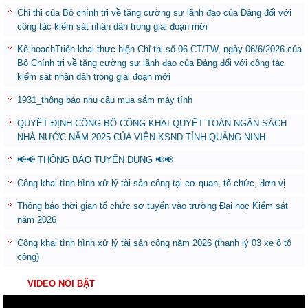
Chỉ thị của Bộ chính trị về tăng cường sự lãnh đạo của Đảng đối với
công tác kiểm sát nhân dân trong giai đoạn mới
Kế hoạchTriển khai thực hiện Chỉ thị số 06-CT/TW, ngày 06/6/2026 của
Bộ Chính trị về tăng cường sự lãnh đạo của Đảng đối với công tác
kiểm sát nhân dân trong giai đoạn mới
1931_thông báo nhu cầu mua sắm máy tính
QUYẾT ĐỊNH CÔNG BỐ CÔNG KHAI QUYẾT TOÁN NGÂN SÁCH
NHÀ NƯỚC NĂM 2025 CỦA VIỆN KSND TỈNH QUẢNG NINH
📢📢 THÔNG BÁO TUYỂN DỤNG 📢📢
Công khai tình hình xử lý tài sản công tại cơ quan, tổ chức, đơn vị
Thông báo thời gian tổ chức sơ tuyển vào trường Đại học Kiểm sát
năm 2026
Công khai tình hình xử lý tài sản công năm 2026 (thanh lý 03 xe ô tô
công)
VIDEO NỔI BẬT
Trình