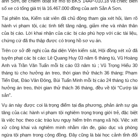
anh Sơn, để chiếm đoạt xe mô tô BKS 14AP-010.18 và chiếc biển
số xe có tổng giá trị là 16.467.000 đồng của anh Sằn A Sơn.
Tại phiên tòa, Kiểm sát viên đã chủ động tham gia xét hỏi, làm rõ
hành vi phạm tội, các tình tiết tăng nặng, giảm nhẹ và nhân thân
của bị cáo. Lời khai nhận của các bị cáo phù hợp với các tài liệu,
chứng cứ đã thu thập được có trong hồ sơ vụ án.
Trên cơ sở đề nghị của đại diện Viện kiểm sát, Hội đồng xét xử đã
tuyên phạt các bị cáo: Lê Quang Huy 03 năm 6 tháng tù, Vũ Hoàng
Anh và Trần Văn Tuấn mỗi bị cáo 03 năm tù ; Vũ Trọng Hiếu 30
tháng tù cho hưởng án treo, thời gian thử thách 36 tháng; Phạm
Tiến Đạt, Đào Văn Đông, Bùi Tuấn Minh mỗi bị cáo 24 tháng tù cho
hưởng án treo, thời gian thử thách 36 tháng, đều về tội “Cướp tài
sản”.
Vụ án này được coi là trọng điểm tại địa phương, phản ánh sự gia
tăng của các hành vi phạm tội nghiêm trọng trong giới trẻ, đặc biệt
là việc học theo các trào lưu nguy hiểm trên mạng xã hội. Việc xét
xử công khai và nghiêm minh nhằm răn đe, giáo dục và phòng
ngừa tội phạm trong cộng đồng. Đây cũng là bài học cảnh tỉnh đối