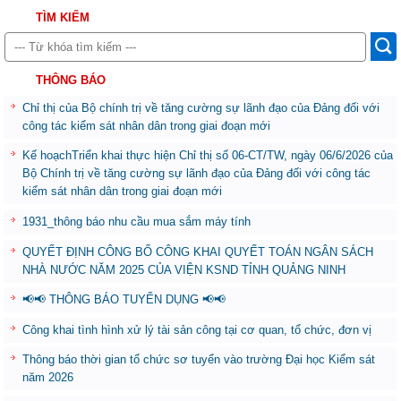
TÌM KIẾM
THÔNG BÁO
Chỉ thị của Bộ chính trị về tăng cường sự lãnh đạo của Đảng đối với
công tác kiểm sát nhân dân trong giai đoạn mới
Kế hoạchTriển khai thực hiện Chỉ thị số 06-CT/TW, ngày 06/6/2026 của
Bộ Chính trị về tăng cường sự lãnh đạo của Đảng đối với công tác
kiểm sát nhân dân trong giai đoạn mới
1931_thông báo nhu cầu mua sắm máy tính
QUYẾT ĐỊNH CÔNG BỐ CÔNG KHAI QUYẾT TOÁN NGÂN SÁCH
NHÀ NƯỚC NĂM 2025 CỦA VIỆN KSND TỈNH QUẢNG NINH
📢📢 THÔNG BÁO TUYỂN DỤNG 📢📢
Công khai tình hình xử lý tài sản công tại cơ quan, tổ chức, đơn vị
Thông báo thời gian tổ chức sơ tuyển vào trường Đại học Kiểm sát
năm 2026