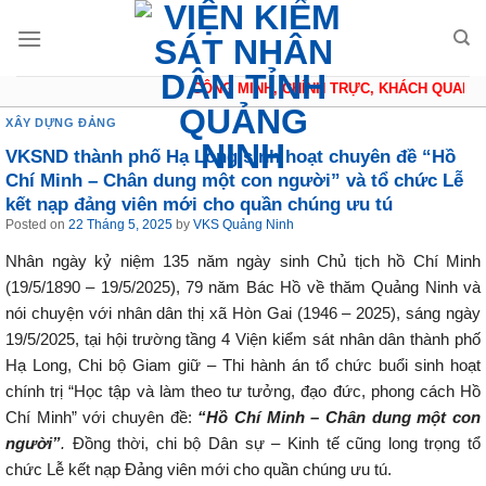
Skip
to
content
CÔNG MINH, CHÍNH TRỰC, KHÁCH QUAN, T
XÂY DỰNG ĐẢNG
VKSND thành phố Hạ Long sinh hoạt chuyên đề “Hồ
Chí Minh – Chân dung một con người” và tổ chức Lễ
kết nạp đảng viên mới cho quần chúng ưu tú
Posted on
22 Tháng 5, 2025
by
VKS Quảng Ninh
Nhân ngày kỷ niệm 135 năm ngày sinh Chủ tịch hồ Chí Minh
(19/5/1890 – 19/5/2025), 79 năm Bác Hồ về thăm Quảng Ninh và
nói chuyện với nhân dân thị xã Hòn Gai (1946 – 2025), sáng ngày
19/5/2025, tại hội trường tầng 4 Viện kiểm sát nhân dân thành phố
Hạ Long, Chi bộ Giam giữ – Thi hành án tổ chức buổi sinh hoạt
chính trị “Học tập và làm theo tư tưởng, đạo đức, phong cách Hồ
Chí Minh” với chuyên đề:
“Hồ Chí Minh – Chân dung một con
người”
.
Đồng thời, chi bộ Dân sự – Kinh tế cũng long trọng tổ
chức Lễ kết nạp Đảng viên mới cho quần chúng ưu tú.