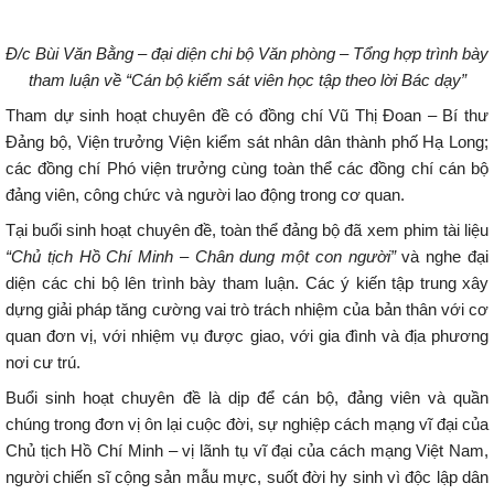
Đ/c Bùi
Văn Bằng –
đại diện chi bộ Văn phòng – Tổng hợp trình bày
tham luận về
“Cán bộ kiểm sát viên học tập theo lời Bác dạy”
Tham dự sinh hoạt chuyên đề có đồng chí Vũ Thị Đoan – Bí thư
Đảng bộ, Viện trưởng Viện kiểm sát nhân dân thành phố Hạ Long;
các đồng chí Phó viện trưởng cùng toàn thể các đồng chí cán bộ
đảng viên, công chức và người lao động trong cơ quan.
Tại buổi sinh hoạt chuyên đề, toàn thể đảng bộ đã xem phim tài liệu
“Chủ tịch Hồ Chí Minh – Chân dung một con người”
và nghe đại
diện các chi bộ lên trình bày tham luận. Các ý kiến tập trung xây
dựng giải pháp tăng cường vai trò trách nhiệm của bản thân với cơ
quan đơn vị, với nhiệm vụ được giao, với gia đình và địa phương
nơi cư trú.
Buổi sinh hoạt chuyên đề là dịp để cán bộ, đảng viên và quần
chúng trong đơn vị ôn lại cuộc đời, sự nghiệp cách mạng vĩ đại của
Chủ tịch Hồ Chí Minh – vị lãnh tụ vĩ đại của cách mạng Việt Nam,
người chiến sĩ cộng sản mẫu mực, suốt đời hy sinh vì độc lập dân