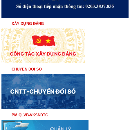
XÂY DỰNG ĐẢNG
CHUYỂN ĐỔI SỐ
PM QLVB-VKSNDTC