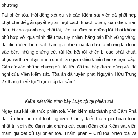
phương.
Tại phiên tòa, Hội đồng xét xử và các Kiểm sát viên đã phối hợp
chặt chẽ để giải quyết vụ án một cách khách quan, toàn diện. Ban
đầu, bị cáo quanh co, chối tội, liên tục đưa ra những lời khai không
phù hợp với quá trình điều tra, tuy nhiên, bằng bản lĩnh vững vàng,
đại diện Viện kiểm sát tham gia phiên tòa đã đưa ra những lập luận
sắc bén, những chứng cứ, tài liệu kết tội khiến bị cáo phải khuất
phục và thừa nhận mình chính là người điều khiển hai xe trộm cắp.
Căn cứ vào những chứng cứ, tài liệu đã thu thập được cùng với đề
nghị của Viện kiểm sát, Tòa án đã tuyên phạt Nguyễn Hữu Trung
27 tháng tù về tội “Trộm cắp tài sản.”
Kiểm sát viên trình bày Luận tội tại phiên toà
Ngay sau khi kết thúc phiên toà, Viện kiểm sát thành phố Cẩm Phả
đã tổ chức họp rút kinh nghiệm. Các ý kiến tham gia hoàn toàn
nhất trí với việc đánh giá chứng cứ, quan điểm của Kiểm sát viên
tham gia xét xử tại phiên toà. Thẩm phán – Chủ toạ phiên toà và