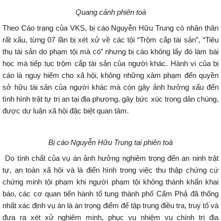
Quang cảnh phiên toà
Theo Cáo trạng của VKS, bị cáo Nguyễn Hữu Trung có nhân thân
rất xấu, từng 07 lần bị xét xử về các tội “Trộm cắp tài sản”, “Tiêu
thụ tài sản do phạm tội mà có” nhưng bị cáo không lấy đó làm bài
học mà tiếp tục trộm cắp tài sản của người khác. Hành vi của bị
cáo là nguy hiểm cho xã hội, không những xâm phạm đến quyền
sở hữu tài sản của người khác mà còn gây ảnh hưởng xấu đến
tình hình trật tự trị an tại địa phương, gây bức xúc trong dân chúng,
được dư luận xã hội đặc biệt quan tâm.
Bị cáo Nguyễn Hữu Trung tại phiên toà
Do tính chất của vụ án ảnh hưởng nghiêm trọng đến an ninh trật
tự, an toàn xã hội và là điển hình trong việc thu thập chứng cứ
chứng minh tội phạm khi người phạm tội không thành khẩn khai
báo, các cơ quan tiến hành tố tụng thành phố Cẩm Phả đã thống
nhất xác định vụ án là án trọng điểm để tập trung điều tra, truy tố và
đưa ra xét xử nghiêm minh, phục vụ nhiệm vụ chính trị địa