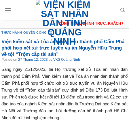
Skip
to
content
CÔNG MINH, CHÍNH TRỰC, KHÁCH QUAN
THỰC HÀNH QUYỀN CÔNG TỐ
Viện kiểm sát và Tòa án nhân dân thành phố Cẩm Phả
phối hợp xét xử trực tuyến vụ án Nguyễn Hữu Trung
về tội “Trộm cắp tài sản”
Posted on
27 Tháng 12, 2023
by
VKS Quảng Ninh
Sáng ngày 21/12/2023, tại Hội trường xét xử Tòa án nhân dân
thành phố Cẩm Phả, Viện kiểm sát và Tòa án nhân dân thành phố
Cẩm Phả phối hợp tổ chức xét xử trực tuyến vụ án Nguyễn Hữu
Trung về tội “Trộm cắp tài sản” quy định tại Điều 173 Bộ luật Hình
sự. Phiên toà được kết nối tới 13 điểm cầu trong tỉnh và 02 cơ sở
đào tạo của ngành Kiểm sát nhân dân là Trường Đại học Kiểm sát
Hà Nội và Trường đào tạo, bồi dưỡng cán bộ thành phố Hồ Chí
Minh để rút kinh nghiệm chung.