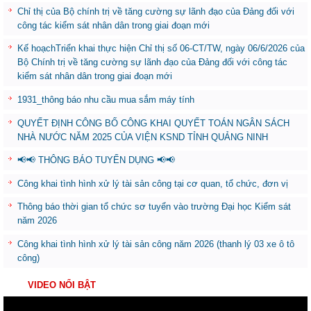
Chỉ thị của Bộ chính trị về tăng cường sự lãnh đạo của Đảng đối với
công tác kiểm sát nhân dân trong giai đoạn mới
Kế hoạchTriển khai thực hiện Chỉ thị số 06-CT/TW, ngày 06/6/2026 của
Bộ Chính trị về tăng cường sự lãnh đạo của Đảng đối với công tác
kiểm sát nhân dân trong giai đoạn mới
1931_thông báo nhu cầu mua sắm máy tính
QUYẾT ĐỊNH CÔNG BỐ CÔNG KHAI QUYẾT TOÁN NGÂN SÁCH
NHÀ NƯỚC NĂM 2025 CỦA VIỆN KSND TỈNH QUẢNG NINH
📢📢 THÔNG BÁO TUYỂN DỤNG 📢📢
Công khai tình hình xử lý tài sản công tại cơ quan, tổ chức, đơn vị
Thông báo thời gian tổ chức sơ tuyển vào trường Đại học Kiểm sát
năm 2026
Công khai tình hình xử lý tài sản công năm 2026 (thanh lý 03 xe ô tô
công)
VIDEO NỔI BẬT
Trình