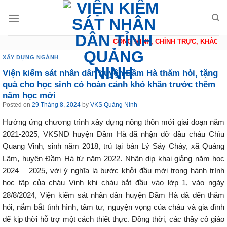
Skip
to
content
CÔNG MINH, CHÍNH TRỰC, KHÁCH Q
XÂY DỰNG NGÀNH
Viện kiểm sát nhân dân huyện Đầm Hà thăm hỏi, tặng
quà cho học sinh có hoàn cảnh khó khăn trước thềm
năm học mới
Posted on
29 Tháng 8, 2024
by
VKS Quảng Ninh
Hưởng ứng chương trình xây dựng nông thôn mới giai đoạn năm
2021-2025, VKSND huyện Đầm Hà đã nhận đỡ đầu cháu Chìu
Quang Vinh, sinh năm 2018, trú tại bản Lý Sáy Chảy, xã Quảng
Lâm, huyện Đầm Hà từ năm 2022. Nhân dịp khai giảng năm học
2024 – 2025, với ý nghĩa là bước khởi đầu mới trong hành trình
học tập của cháu Vinh khi cháu bắt đầu vào lớp 1, vào ngày
28/8/2024, Viện kiểm sát nhân dân huyện Đầm Hà đã đến thăm
hỏi, nắm bắt tình hình, tâm tư, nguyện vọng của cháu và gia đình
để kịp thời hỗ trợ một cách thiết thực. Đồng thời, các thầy cô giáo