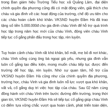
trong Ban giám hiệu Trường Tiểu học xã Quảng Lâm, đại diện
chính quyền địa phương cũng đã có mặt động viên, giải thích cho
cháu và gia đình về các hoạt động của trường, chế độ ưu tiên cho
các cháu hoàn cảnh khó khăn. VKSND huyện Đầm Hà đã trao
tặng số tiền 5.000.000đ cho gia đình cháu Vinh để hỗ trợ quá trình
học tập trong năm học mới của cháu Vinh, động viên cháu Vinh
tiếp tục cố gắng phấn đấu trong học tập, rèn luyện.
Tuy hoàn cảnh cháu Vinh rất khó khăn, bố mất, mẹ bỏ đi nơi khác,
cháu Vinh sống cùng ông bà ngoại già yếu, nhưng gia đình vẫn
luôn cố gắng tạo điều kiện, mong muốn cháu tiếp tục được đến
trường để học tập, rèn luyện. Nhờ sự quan tâm, hỗ trợ của
VKSND huyện Đầm Hà cũng như của chính quyền địa phương,
trường học, cháu Vinh và gia đình luôn nỗ lực vượt qua khó khăn,
vất vả, cố gắng duy trì việc học tập của cháu. Sau 02 năm cùng
đồng hành với cháu Vinh trên bước đường đến trường, trong thời
gian tới, VKSND huyện Đầm Hà sẽ tiếp tục cố gắng giúp cháu Vinh
có điểm tựa vững chắc vượt qua hoàn cảnh, phát triển toàn diện,