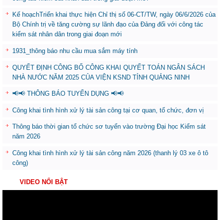
Kế hoạchTriển khai thực hiện Chỉ thị số 06-CT/TW, ngày 06/6/2026 của
Bộ Chính trị về tăng cường sự lãnh đạo của Đảng đối với công tác
kiểm sát nhân dân trong giai đoạn mới
1931_thông báo nhu cầu mua sắm máy tính
QUYẾT ĐỊNH CÔNG BỐ CÔNG KHAI QUYẾT TOÁN NGÂN SÁCH
NHÀ NƯỚC NĂM 2025 CỦA VIỆN KSND TỈNH QUẢNG NINH
📢📢 THÔNG BÁO TUYỂN DỤNG 📢📢
Công khai tình hình xử lý tài sản công tại cơ quan, tổ chức, đơn vị
Thông báo thời gian tổ chức sơ tuyển vào trường Đại học Kiểm sát
năm 2026
Công khai tình hình xử lý tài sản công năm 2026 (thanh lý 03 xe ô tô
công)
VIDEO NỔI BẬT
Trình
chơi