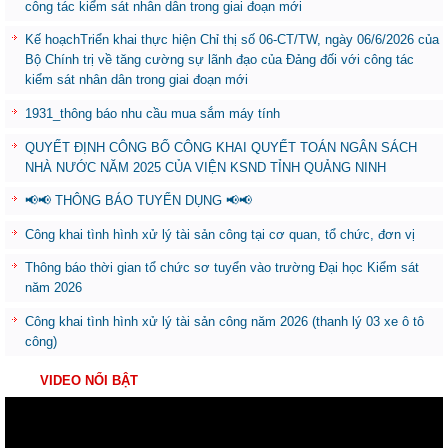
công tác kiểm sát nhân dân trong giai đoạn mới
Kế hoạchTriển khai thực hiện Chỉ thị số 06-CT/TW, ngày 06/6/2026 của
Bộ Chính trị về tăng cường sự lãnh đạo của Đảng đối với công tác
kiểm sát nhân dân trong giai đoạn mới
1931_thông báo nhu cầu mua sắm máy tính
QUYẾT ĐỊNH CÔNG BỐ CÔNG KHAI QUYẾT TOÁN NGÂN SÁCH
NHÀ NƯỚC NĂM 2025 CỦA VIỆN KSND TỈNH QUẢNG NINH
📢📢 THÔNG BÁO TUYỂN DỤNG 📢📢
Công khai tình hình xử lý tài sản công tại cơ quan, tổ chức, đơn vị
Thông báo thời gian tổ chức sơ tuyển vào trường Đại học Kiểm sát
năm 2026
Công khai tình hình xử lý tài sản công năm 2026 (thanh lý 03 xe ô tô
công)
VIDEO NỔI BẬT
Trình
chơi