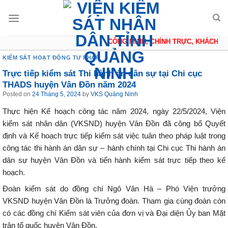
Skip
to
content
CÔNG MINH, CHÍNH TRỰC, KHÁCH QUA
KIỂM SÁT HOẠT ĐỘNG TƯ PHÁP
Trực tiếp kiểm sát Thi hành án dân sự tại Chi cục
THADS huyện Vân Đồn năm 2024
Posted on
24 Tháng 5, 2024
by
VKS Quảng Ninh
Thực hiện Kế hoạch công tác năm 2024, ngày 22/5/2024, Viện
kiểm sát nhân dân (VKSND) huyện Vân Đồn đã công bố Quyết
định và Kế hoạch trực tiếp kiểm sát việc tuân theo pháp luật trong
công tác thi hành án dân sự – hành chính tại Chi cục Thi hành án
dân sự huyện Vân Đồn và tiến hành kiểm sát trực tiếp theo kế
hoạch.
Đoàn kiểm sát do đồng chí Ngô Văn Hà – Phó Viện trưởng
VKSND huyện Vân Đồn là Trưởng đoàn. Tham gia cùng đoàn còn
có các đồng chí Kiểm sát viên của đơn vị và Đại diện Ủy ban Mặt
trận tổ quốc huyện Vân Đồn.