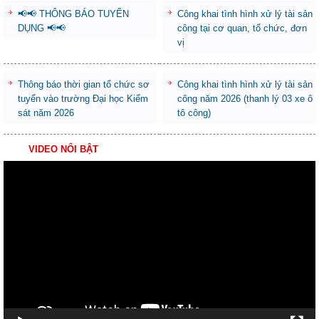
📢📢 THÔNG BÁO TUYỂN
Công khai tình hình xử lý tài sản
DỤNG 📢📢
công tại cơ quan, tổ chức, đơn
vị
Thông báo thời gian tổ chức sơ
Công khai tình hình xử lý tài sản
tuyển vào trường Đại học Kiểm
công năm 2026 (thanh lý 03 xe ô
sát năm 2026
tô công)
VIDEO NỔI BẬT
Trình
chơi
Video