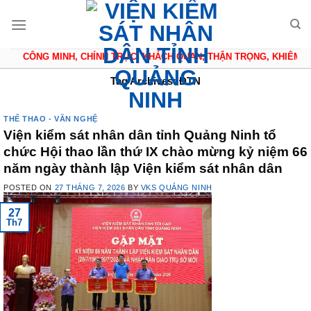
Skip
to
content
CÔNG MINH, CHÍNH TRỰC, KHÁCH QUAN, THẬN TRỌNG, KHIÊM TỐN
Tag Archives:
ĐTN
THỂ THAO - VĂN NGHỆ
Viện kiểm sát nhân dân tỉnh Quảng Ninh tổ
chức Hội thao lần thứ IX chào mừng kỷ niệm 66
năm ngày thành lập Viện kiểm sát nhân dân
POSTED ON
27 THÁNG 7, 2026
BY
VKS QUẢNG NINH
27
Th7