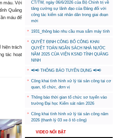
ến máu. Với
CT/TW, ngày 06/6/2026 của Bộ Chính trị về
tăng cường sự lãnh đạo của Đảng đối với
 tỉnh Quảng
công tác kiểm sát nhân dân trong giai đoạn
cần máu để
mới
1931_thông báo nhu cầu mua sắm máy tính
QUYẾT ĐỊNH CÔNG BỐ CÔNG KHAI
ể hiện trách
QUYẾT TOÁN NGÂN SÁCH NHÀ NƯỚC
NĂM 2025 CỦA VIỆN KSND TỈNH QUẢNG
g tác hoạt
NINH
📢📢 THÔNG BÁO TUYỂN DỤNG 📢📢
Công khai tình hình xử lý tài sản công tại cơ
quan, tổ chức, đơn vị
Thông báo thời gian tổ chức sơ tuyển vào
trường Đại học Kiểm sát năm 2026
Công khai tình hình xử lý tài sản công năm
2026 (thanh lý 03 xe ô tô công)
30
30
VIDEO NỔI BẬT
Th7
Th7