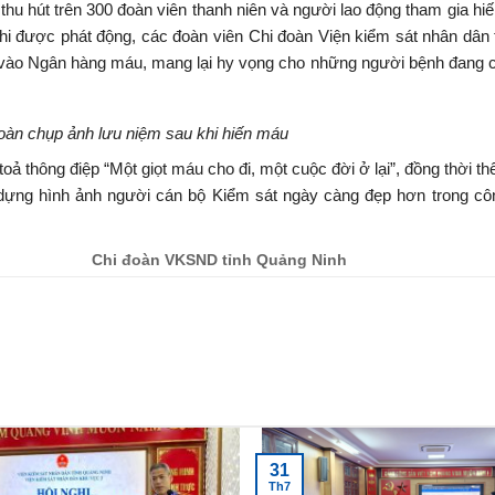
thu hút trên 300 đoàn viên thanh niên và người lao động tham gia hi
 khi được phát động, các đoàn viên Chi đoàn Viện kiểm sát nhân dân
 vào Ngân hàng máu, mang lại hy vọng cho những người bệnh đang 
oàn chụp ảnh lưu niệm sau khi hiến máu
toả thông điệp “Một giọt máu cho đi, một cuộc đời ở lại”, đồng thời th
dựng hình ảnh người cán bộ Kiểm sát ngày càng đẹp hơn trong côn
Chi đoàn VKSND tỉnh Quảng Ninh
31
Th7