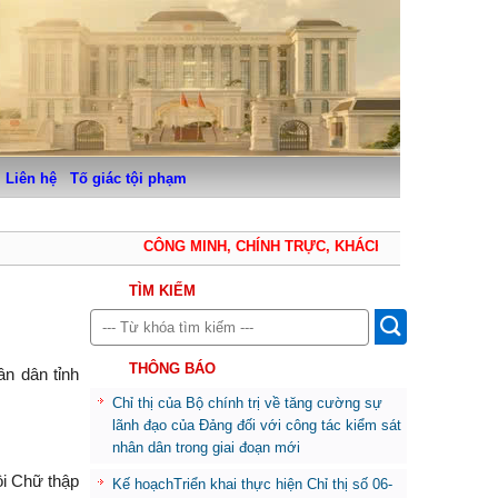
Liên hệ
Tố giác tội phạm
CÔNG MINH, CHÍNH TRỰC, KHÁCH QUAN, THẬN TRỌ
TÌM KIẾM
THÔNG BÁO
ân dân tỉnh
Chỉ thị của Bộ chính trị về tăng cường sự
lãnh đạo của Đảng đối với công tác kiểm sát
nhân dân trong giai đoạn mới
ội Chữ thập
Kế hoạchTriển khai thực hiện Chỉ thị số 06-