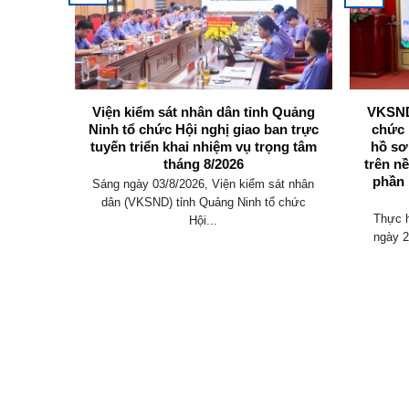
 Quảng
Viện kiểm sát nhân dân tỉnh Quảng
VKSND
áng 8:
Ninh tổ chức Hội nghị giao ban trực
chức 
ng đắn
tuyến triển khai nhiệm vụ trọng tâm
hồ sơ
 toàn
tháng 8/2026
trên n
thời cơ
phần 
Sáng ngày 03/8/2026, Viện kiểm sát nhân
m năm
dân (VKSND) tỉnh Quảng Ninh tổ chức
Thực 
Hội...
àm theo
ngày 2
h...