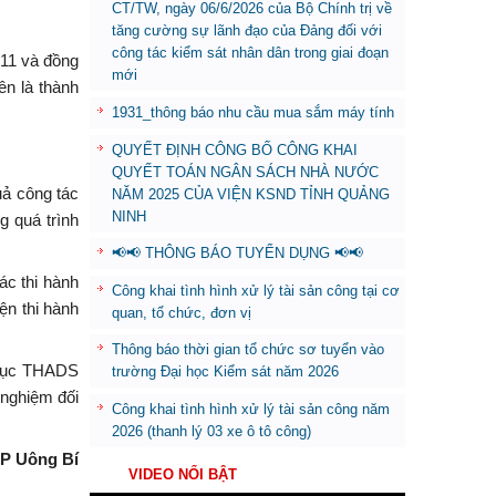
CT/TW, ngày 06/6/2026 của Bộ Chính trị về
tăng cường sự lãnh đạo của Đảng đối với
công tác kiểm sát nhân dân trong giai đoạn
 11 và đồng
mới
ên là thành
1931_thông báo nhu cầu mua sắm máy tính
QUYẾT ĐỊNH CÔNG BỐ CÔNG KHAI
QUYẾT TOÁN NGÂN SÁCH NHÀ NƯỚC
uả công tác
NĂM 2025 CỦA VIỆN KSND TỈNH QUẢNG
NINH
g quá trình
📢📢 THÔNG BÁO TUYỂN DỤNG 📢📢
ác thi hành
Công khai tình hình xử lý tài sản công tại cơ
ện thi hành
quan, tổ chức, đơn vị
Thông báo thời gian tổ chức sơ tuyển vào
i cục THADS
trường Đại học Kiểm sát năm 2026
 nghiệm đối
Công khai tình hình xử lý tài sản công năm
2026 (thanh lý 03 xe ô tô công)
TP Uông Bí
VIDEO NỔI BẬT