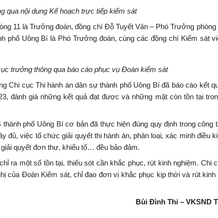
g qua nội dung Kế hoạch trực tiếp kiểm sát
òng 11 là Trưởng đoàn, đồng chí Đỗ Tuyết Vân – Phó Trưởng phòng
h phố Uông Bí là Phó Trưởng đoàn, cùng các đồng chí Kiểm sát vi
 cục trưởng thông qua báo cáo phục vụ Đoàn kiểm sát
ưởng Chi cục Thi hành án dân sự thành phố Uông Bí đã báo cáo kết q
23, đánh giá những kết quả đạt được và những mặt còn tồn tại tron
thành phố Uông Bí cơ bản đã thực hiện đúng quy định trong công t
đủ, việc tổ chức giải quyết thi hành án, phân loại, xác minh điều ki
g, giải quyết đơn thư, khiếu tố… đều bảo đảm.
ỉ ra một số tồn tại, thiếu sót cần khắc phục, rút kinh nghiệm. Ch
hị của Đoàn Kiểm sát, chỉ đạo đơn vị khắc phục kịp thời và rút kinh
Bùi Đình Thi – VKSND 