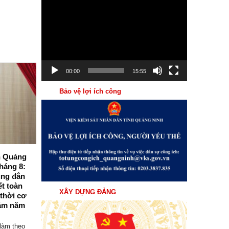
Trình
chơi
Video
00:00
15:55
04
Th8
Bảo vệ lợi ích công
nh Quảng
Viện kiểm sát nhân dân tỉnh Quảng
háng 8:
Ninh tổ chức Hội nghị giao ban trực
úng đắn
tuyến triển khai nhiệm vụ trọng tâm
ết toàn
tháng 8/2026
XÂY DỰNG ĐẢNG
 thời cơ
Sáng ngày 03/8/2026, Viện kiểm sát nhân
ám năm
dân (VKSND) tỉnh Quảng Ninh tổ chức
Hội...
làm theo