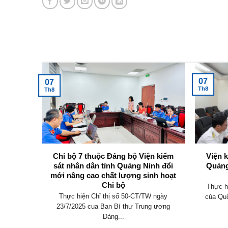
Tin tức mới nhất
07
07
Th8
Th8
không
Chi bộ 7 thuộc Đảng bộ Viện kiểm
Viện 
y định
sát nhân dân tỉnh Quảng Ninh đổi
Quảng
mới nâng cao chất lượng sinh hoạt
Chi bộ
an hành
Thực h
Thực hiện Chỉ thị số 50-CT/TW ngày
 điều
của Quố
23/7/2025 cua Ban Bí thư Trung ương
Đảng...