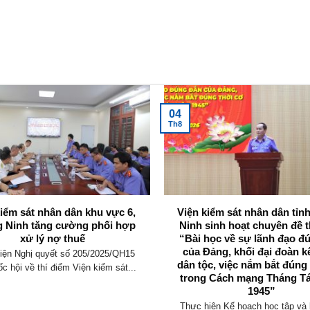
04
Th8
kiểm sát nhân dân khu vực 6,
Viện kiểm sát nhân dân tỉ
 Ninh tăng cường phối hợp
Ninh sinh hoạt chuyên đề t
xử lý nợ thuế
“Bài học về sự lãnh đạo đ
của Đảng, khối đại đoàn k
iện Nghị quyết số 205/2025/QH15
dân tộc, việc nắm bắt đúng
c hội về thí điểm Viện kiểm sát...
trong Cách mạng Tháng T
1945”
Thực hiện Kế hoạch học tập và 