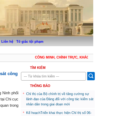
Liên hệ
Tố giác tội phạm
CÔNG MINH, CHÍNH TRỰC, KHÁCH QUAN, THẬN TRỌ
TÌM KIẾM
 sát công
THÔNG BÁO
g Ninh phối
Chỉ thị của Bộ chính trị về tăng cường sự
tại Chi cục
lãnh đạo của Đảng đối với công tác kiểm sát
nhân dân trong giai đoạn mới
 quan trong
Kế hoạchTriển khai thực hiện Chỉ thị số 06-