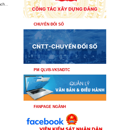
ch...
CHUYỂN ĐỔI SỐ
PM QLVB-VKSNDTC
FANPAGE NGÀNH