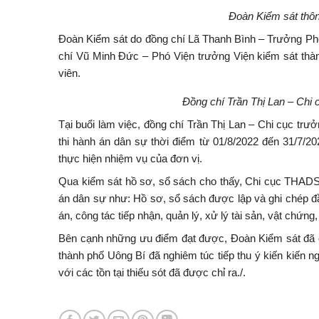
Đoàn Kiểm sát thôn
Đoàn Kiểm sát do đồng chí Lã Thanh Bình – Trưởng Ph
chí Vũ Minh Đức – Phó Viện trưởng Viện kiểm sát thàn
viên.
Đồng chí Trần Thị Lan – Chi
Tại buổi làm việc, đồng chí Trần Thị Lan – Chi cục tr
thi hành án dân sự thời điểm từ 01/8/2022 đến 31/7/20
thực hiện nhiệm vụ của đơn vị.
Qua kiểm sát hồ sơ, sổ sách cho thấy, Chi cục THADS 
án dân sự như: Hồ sơ, sổ sách được lập và ghi chép đầy 
án, công tác tiếp nhận, quản lý, xử lý tài sản, vật chứn
Bên cạnh những ưu điểm đạt được, Đoàn Kiểm sát đã ch
thành phố Uông Bí đã nghiêm túc tiếp thu ý kiến kiến ng
với các tồn tại thiếu sót đã được chỉ ra./.