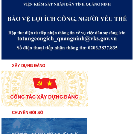
XÂY DỰNG ĐẢNG
CHUYỂN ĐỔI SỐ