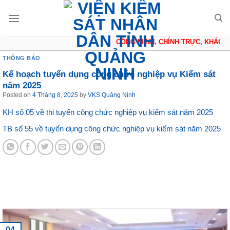
Skip
to
content
CÔNG MINH, CHÍNH TRỰC, KHÁCH Q
THÔNG BÁO
Kế hoạch tuyển dụng công chức nghiệp vụ Kiểm sát
năm 2025
Posted on
4 Tháng 8, 2025
by
VKS Quảng Ninh
KH số 05 về thi tuyển công chức nghiệp vụ kiểm sát năm 2025
TB số 55 về tuyển dụng công chức nghiệp vụ kiểm sát năm 2025
Tin tức mới nhất
04